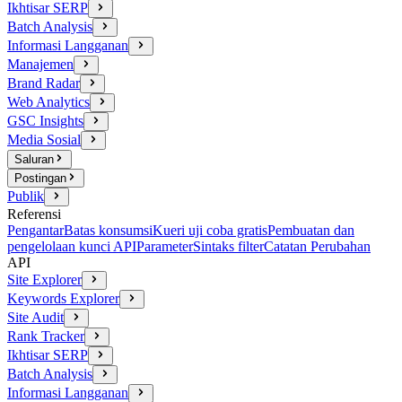
Ikhtisar SERP
Batch Analysis
Informasi Langganan
Manajemen
Brand Radar
Web Analytics
GSC Insights
Media Sosial
Saluran
Postingan
Publik
Referensi
Pengantar
Batas konsumsi
Kueri uji coba gratis
Pembuatan dan
pengelolaan kunci API
Parameter
Sintaks filter
Catatan Perubahan
API
Site Explorer
Keywords Explorer
Site Audit
Rank Tracker
Ikhtisar SERP
Batch Analysis
Informasi Langganan