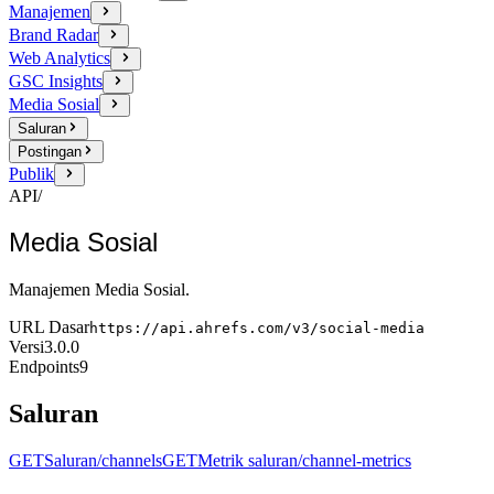
Manajemen
Brand Radar
Web Analytics
GSC Insights
Media Sosial
Saluran
Postingan
Publik
API
/
Media Sosial
Manajemen Media Sosial.
URL Dasar
https://api.ahrefs.com/v3/social-media
Versi
3.0.0
Endpoints
9
Saluran
GET
Saluran
/channels
GET
Metrik saluran
/channel-metrics