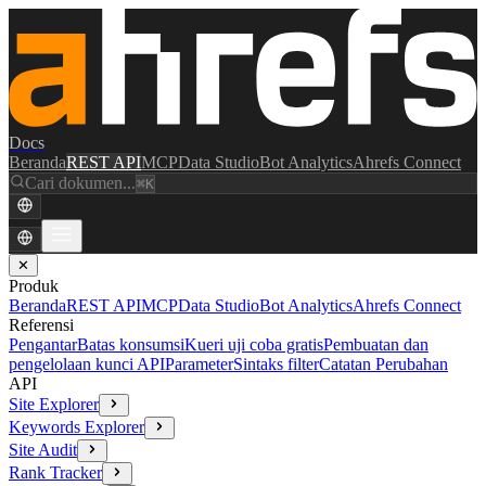
Docs
Beranda
REST API
MCP
Data Studio
Bot Analytics
Ahrefs Connect
Cari dokumen...
⌘K
✕
Produk
Beranda
REST API
MCP
Data Studio
Bot Analytics
Ahrefs Connect
Referensi
Pengantar
Batas konsumsi
Kueri uji coba gratis
Pembuatan dan
pengelolaan kunci API
Parameter
Sintaks filter
Catatan Perubahan
API
Site Explorer
Keywords Explorer
Site Audit
Rank Tracker