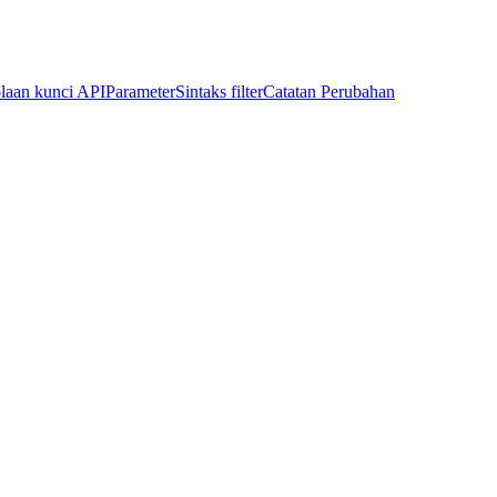
laan kunci API
Parameter
Sintaks filter
Catatan Perubahan