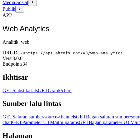
Media Sosial
Publik
API
/
Web Analytics
Analitik_web.
URL Dasar
https://api.ahrefs.com/v3/web-analytics
Versi
3.0.0
Endpoints
34
Ikhtisar
GET
Statistik
/stats
GET
Grafik
/chart
Sumber lalu lintas
GET
Saluran sumber
/source-channels
GET
Bagan saluran sumber
/sour
chart
GET
Parameter UTM
/utm-params
GET
Bagan parameter UTM
/u
Halaman