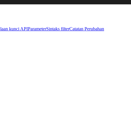
laan kunci API
Parameter
Sintaks filter
Catatan Perubahan