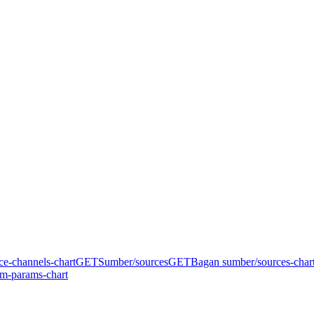
ce-channels-chart
GET
Sumber
/sources
GET
Bagan sumber
/sources-char
tm-params-chart