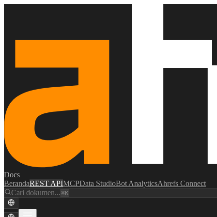
Docs
Beranda
REST API
MCP
Data Studio
Bot Analytics
Ahrefs Connect
Cari dokumen...
⌘K