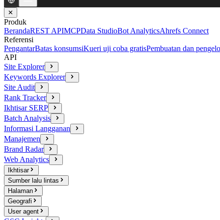
✕
Produk
Beranda
REST API
MCP
Data Studio
Bot Analytics
Ahrefs Connect
Referensi
Pengantar
Batas konsumsi
Kueri uji coba gratis
Pembuatan dan pengelo
API
Site Explorer
Keywords Explorer
Site Audit
Rank Tracker
Ikhtisar SERP
Batch Analysis
Informasi Langganan
Manajemen
Brand Radar
Web Analytics
Ikhtisar
Sumber lalu lintas
Halaman
Geografi
User agent