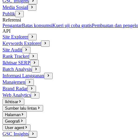
GSC Insights
Media Sosial
Publik
Referensi
Pengantar
Batas konsumsi
Kueri uji coba gratis
Pembuatan dan pengelo
API
Site Explorer
Keywords Explorer
Site Audit
Rank Tracker
Ikhtisar SERP
Batch Analysis
Informasi Langganan
Manajemen
Brand Radar
Web Analytics
Ikhtisar
Sumber lalu lintas
Halaman
Geografi
User agent
GSC Insights