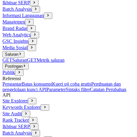
Ikhtisar SERP
Batch Analysis
Informasi Langganan
Manajemen
Brand Radar
Web Analytics
GSC Insights
Media Sosial
Saluran
GET
Saluran
GET
Metrik saluran
Postingan
Publik
Referensi
Pengantar
Batas konsumsi
Kueri uji coba gratis
Pembuatan dan
pengelolaan kunci API
Parameter
Sintaks filter
Catatan Perubahan
API
Site Explorer
Keywords Explorer
Site Audit
Rank Tracker
Ikhtisar SERP
Batch Analysis