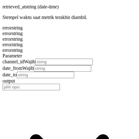
retrieved_at
string (date-time)
Stempel waktu saat metrik terakhir diambil.
error
string
error
string
error
string
error
string
error
string
Parameter
channel_id
Wajib
date_from
Wajib
date_to
output