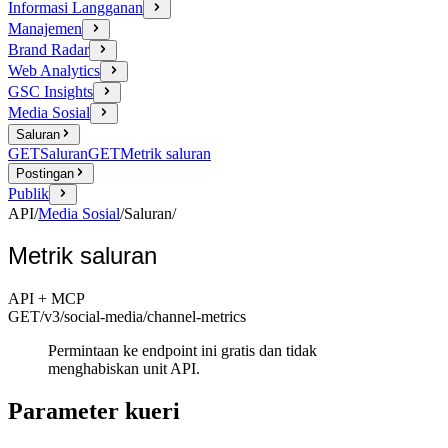
Informasi Langganan
Manajemen
Brand Radar
Web Analytics
GSC Insights
Media Sosial
Saluran
GET
Saluran
GET
Metrik saluran
Postingan
Publik
API
/
Media Sosial
/
Saluran
/
Metrik saluran
API + MCP
GET
/v3/social-media
/channel-metrics
Permintaan ke endpoint ini gratis dan tidak
menghabiskan unit API.
Parameter kueri