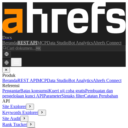
Docs
Beranda
REST API
MCP
Data Studio
Bot Analytics
Ahrefs Connect
Cari dokumen...
⌘K
✕
Produk
Beranda
REST API
MCP
Data Studio
Bot Analytics
Ahrefs Connect
Referensi
Pengantar
Batas konsumsi
Kueri uji coba gratis
Pembuatan dan
pengelolaan kunci API
Parameter
Sintaks filter
Catatan Perubahan
API
Site Explorer
Keywords Explorer
Site Audit
Rank Tracker