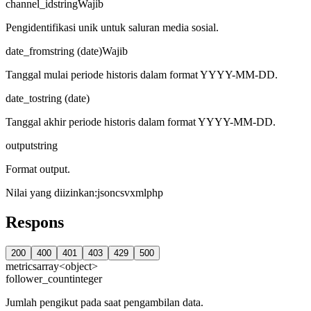
channel_id
string
Wajib
Pengidentifikasi unik untuk saluran media sosial.
date_from
string (date)
Wajib
Tanggal mulai periode historis dalam format YYYY-MM-DD.
date_to
string (date)
Tanggal akhir periode historis dalam format YYYY-MM-DD.
output
string
Format output.
Nilai yang diizinkan
:
json
csv
xml
php
Respons
200
400
401
403
429
500
metrics
array<object>
follower_count
integer
Jumlah pengikut pada saat pengambilan data.