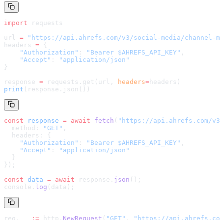
import
 requests
url 
=
 "
https://api.ahrefs.com/v3/social-media/channel-m
headers 
=
 {
    "Authorization"
: 
"Bearer $AHREFS_API_KEY"
,
    "Accept"
: 
"application/json"
}
response 
=
 requests.get(url, 
headers
=
headers
)
print
(response.json())
const
 response
 =
 await
 fetch
(
"
https://api.ahrefs.com/v3
  method: 
"GET"
,
  headers: {
    "Authorization"
: 
"Bearer $AHREFS_API_KEY"
,
    "Accept"
: 
"application/json"
  }
});
const
 data
 =
 await
 response.
json
();
console.
log
(data);
req, _ 
:=
 http.
NewRequest
(
"GET"
, 
"
https://api.ahrefs.co