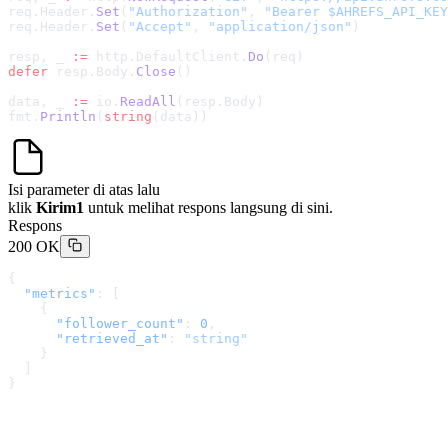
req.Header.
Set
(
"Authorization"
, 
"Bearer $AHREFS_API_KEY
req.Header.
Set
(
"Accept"
, 
"application/json"
)
resp, _ 
:=
 http.DefaultClient.
Do
(req)
defer
 resp.Body.
Close
()
data, _ 
:=
 io.
ReadAll
(resp.Body)
fmt.
Println
(
string
(data))
Isi parameter di atas lalu
klik
Kirim1
untuk melihat respons langsung di sini.
Respons
200 OK
{
  "metrics"
: [
    {
      "follower_count"
: 
0
,
      "retrieved_at"
: 
"string"
    }
  ]
}