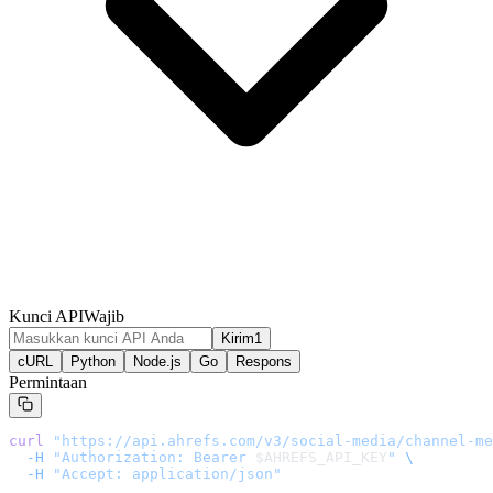
Kunci API
Wajib
Kirim1
cURL
Python
Node.js
Go
Respons
Permintaan
curl
 "
https://api.ahrefs.com/v3/social-media/channel-me
  -H
 "Authorization: Bearer 
$AHREFS_API_KEY
"
 \
  -H
 "Accept: application/json"