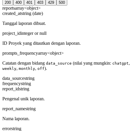
200
400
401
403
429
500
reports
array<object>
created_at
string (date)
Tanggal laporan dibuat.
project_id
integer or null
ID Proyek yang ditautkan dengan laporan.
prompts_frequency
array<object>
Catatan dengan bidang
(nilai yang mungkin:
,
data_source
chatgpt
,
,
).
weekly
monthly
off
data_source
string
frequency
string
report_id
string
Pengenal unik laporan.
report_name
string
Nama laporan.
error
string