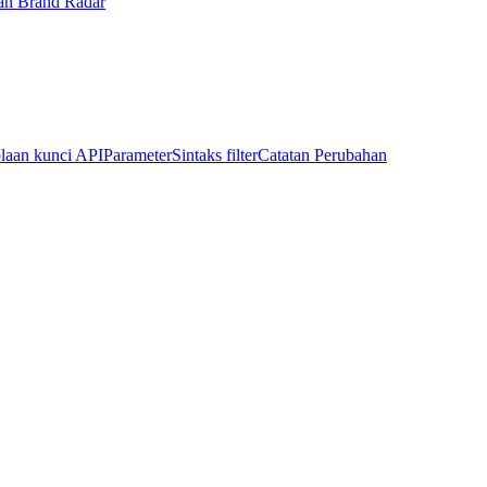
an Brand Radar
laan kunci API
Parameter
Sintaks filter
Catatan Perubahan