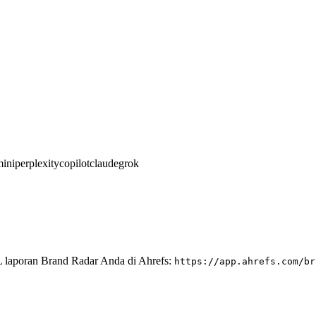
ini
perplexity
copilot
claude
grok
 laporan Brand Radar Anda di Ahrefs:
https://app.ahrefs.com/br