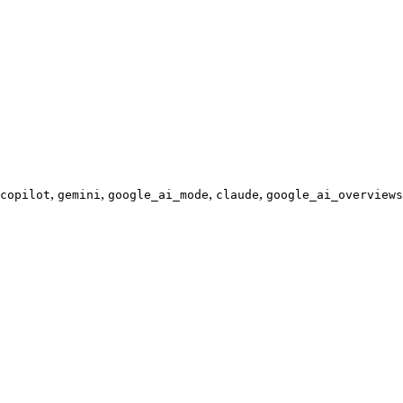
,
,
,
,
copilot
gemini
google_ai_mode
claude
google_ai_overviews