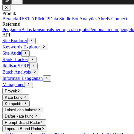
✕
Produk
Beranda
REST API
MCP
Data Studio
Bot Analytics
Ahrefs Connect
Referensi
Pengantar
Batas konsumsi
Kueri uji coba gratis
Pembuatan dan pengelo
API
Site Explorer
Keywords Explorer
Site Audit
Rank Tracker
Ikhtisar SERP
Batch Analysis
Informasi Langganan
Manajemen
Proyek
Kata kunci
Kompetitor
Lokasi dan bahasa
Daftar kata kunci
Prompt Brand Radar
Laporan Brand Radar