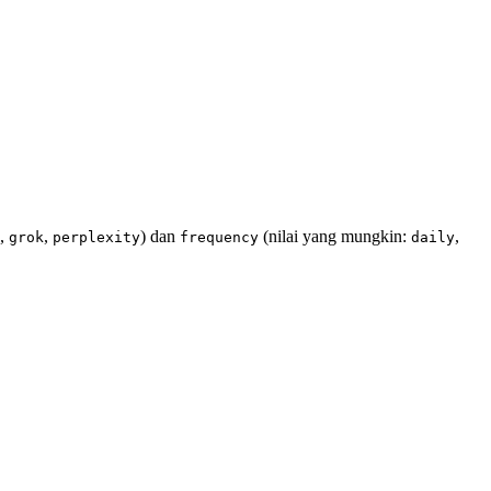
,
,
) dan
(nilai yang mungkin:
,
grok
perplexity
frequency
daily