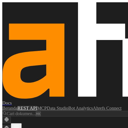
Docs
Beranda
REST API
MCP
Data Studio
Bot Analytics
Ahrefs Connect
Cari dokumen...
⌘K