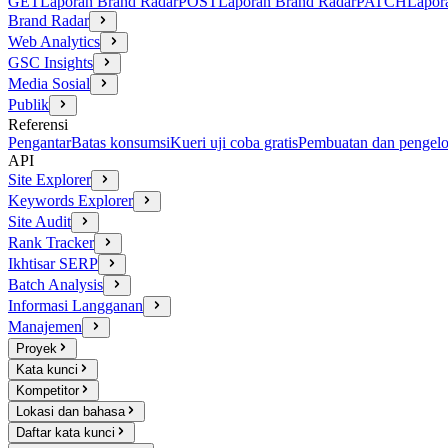
GET
Laporan Brand Radar
POST
Laporan Brand Radar
PATCH
Lapor
Brand Radar
Web Analytics
GSC Insights
Media Sosial
Publik
Referensi
Pengantar
Batas konsumsi
Kueri uji coba gratis
Pembuatan dan pengelo
API
Site Explorer
Keywords Explorer
Site Audit
Rank Tracker
Ikhtisar SERP
Batch Analysis
Informasi Langganan
Manajemen
Proyek
Kata kunci
Kompetitor
Lokasi dan bahasa
Daftar kata kunci