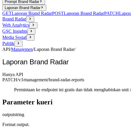
Prompt Brand Radar
Laporan Brand Radar
GET
Laporan Brand Radar
POST
Laporan Brand Radar
PATCH
Lapor
Brand Radar
Web Analytics
GSC Insights
Media Sosial
Publik
API
/
Manajemen
/
Laporan Brand Radar
/
Laporan Brand Radar
Hanya API
PATCH
/v3/management
/brand-radar-reports
Permintaan ke endpoint ini gratis dan tidak menghabiskan unit 
Parameter kueri
output
string
Format output.