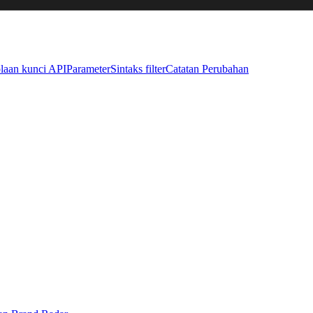
laan kunci API
Parameter
Sintaks filter
Catatan Perubahan