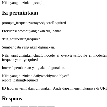
Nilai yang diizinkan
:
json
php
Isi permintaan
prompts_frequency
array<object>
Required
Frekuensi prompt yang akan digunakan.
data_source
string
required
Sumber data yang akan digunakan.
Nilai yang diizinkan
:
chatgpt
google_ai_overviews
google_ai_mode
gem
frequency
string
required
Interval pembaruan yang akan digunakan.
Nilai yang diizinkan
:
daily
weekly
monthly
off
report_id
string
Required
ID laporan yang akan digunakan. Anda dapat menemukannya di URL
Respons