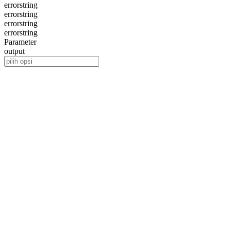
error
string
error
string
error
string
error
string
Parameter
output