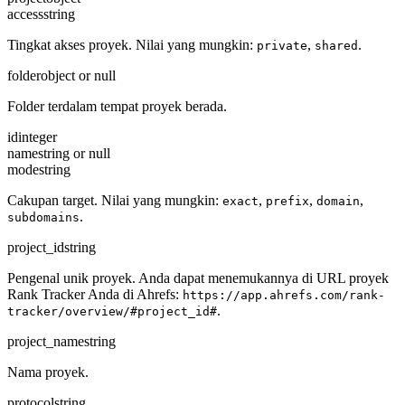
access
string
Tingkat akses proyek. Nilai yang mungkin:
,
.
private
shared
folder
object or null
Folder terdalam tempat proyek berada.
id
integer
name
string or null
mode
string
Cakupan target. Nilai yang mungkin:
,
,
,
exact
prefix
domain
.
subdomains
project_id
string
Pengenal unik proyek. Anda dapat menemukannya di URL proyek
Rank Tracker Anda di Ahrefs:
https://app.ahrefs.com/rank-
.
tracker/overview/#project_id#
project_name
string
Nama proyek.
protocol
string