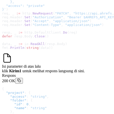
    },

  "access": "private"

}
`
)
req, _ 
:=
 http.
NewRequest
(
"PATCH"
, 
"
https://api.ahrefs.
req.Header.
Set
(
"Authorization"
, 
"Bearer $AHREFS_API_KEY
req.Header.
Set
(
"Accept"
, 
"application/json"
)
req.Header.
Set
(
"Content-Type"
, 
"application/json"
)
resp, _ 
:=
 http.DefaultClient.
Do
(req)
defer
 resp.Body.
Close
()
data, _ 
:=
 io.
ReadAll
(resp.Body)
fmt.
Println
(
string
(data))
Isi parameter di atas lalu
klik
Kirim1
untuk melihat respons langsung di sini.
Respons
200 OK
{
  "project"
: {
    "access"
: 
"string"
,
    "folder"
: {
      "id"
: 
0
,
      "name"
: 
"string"
    },