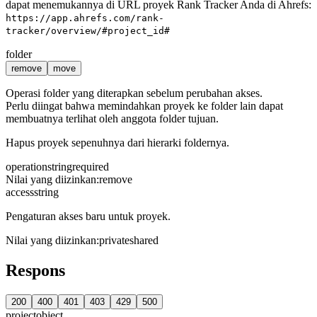
dapat menemukannya di URL proyek Rank Tracker Anda di Ahrefs:
https://app.ahrefs.com/rank-
tracker/overview/#project_id#
folder
remove
move
Operasi folder yang diterapkan sebelum perubahan akses.
Perlu diingat bahwa memindahkan proyek ke folder lain dapat
membuatnya terlihat oleh anggota folder tujuan.
Hapus proyek sepenuhnya dari hierarki foldernya.
operation
string
required
Nilai yang diizinkan
:
remove
access
string
Pengaturan akses baru untuk proyek.
Nilai yang diizinkan
:
private
shared
Respons
200
400
401
403
429
500
project
object