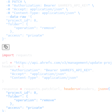
  -X
 PATCH
 \
  -H
 "Authorization: Bearer 
$AHREFS_API_KEY
"
 \
  -H
 "Accept: application/json"
 \
  -H
 "Content-Type: application/json"
 \
  --data-raw
 '
{

  "project_id": 0,

  "folder": {

      "operation": "remove"

    },

  "access": "private"

}
'
import
 requests
url 
=
 "
https://api.ahrefs.com/v3/management/update-proj
headers 
=
 {
    "Authorization"
: 
"Bearer $AHREFS_API_KEY"
,
    "Accept"
: 
"application/json"
,
    "Content-Type"
: 
"application/json"
}
response 
=
 requests.patch(url, 
headers
=
headers
, 
json
=
{

  "project_id": 0,

  "folder": {

      "operation": "remove"

    },

  "access": "private"

}
)