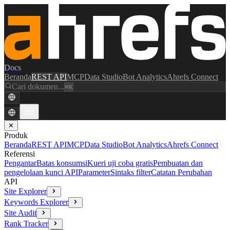
Docs
Beranda
REST API
MCP
Data Studio
Bot Analytics
Ahrefs Connect
Cari dokumen...
⌘K
✕
Produk
Beranda
REST API
MCP
Data Studio
Bot Analytics
Ahrefs Connect
Referensi
Pengantar
Batas konsumsi
Kueri uji coba gratis
Pembuatan dan
pengelolaan kunci API
Parameter
Sintaks filter
Catatan Perubahan
API
Site Explorer
Keywords Explorer
Site Audit
Rank Tracker