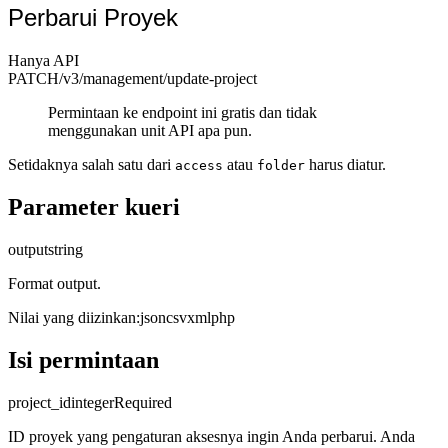
Perbarui Proyek
Hanya API
PATCH
/v3/management
/update-project
Permintaan ke endpoint ini gratis dan tidak
menggunakan unit API apa pun.
Setidaknya salah satu dari
atau
harus diatur.
access
folder
Parameter kueri
output
string
Format output.
Nilai yang diizinkan
:
json
csv
xml
php
Isi permintaan
project_id
integer
Required
ID proyek yang pengaturan aksesnya ingin Anda perbarui. Anda