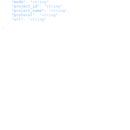
    "mode"
: 
"string"
,
    "project_id"
: 
"string"
,
    "project_name"
: 
"string"
,
    "protocol"
: 
"string"
,
    "url"
: 
"string"
  }
}