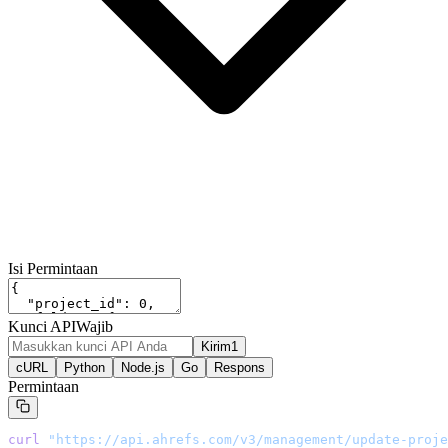
Isi Permintaan
Kunci API
Wajib
Kirim1
cURL
Python
Node.js
Go
Respons
Permintaan
curl
 "
https://api.ahrefs.com/v3/management/update-proje