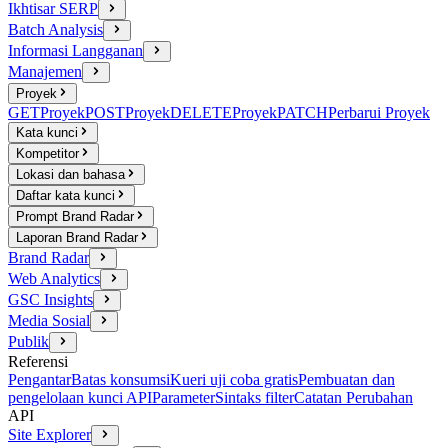
Ikhtisar SERP
Batch Analysis
Informasi Langganan
Manajemen
Proyek
GET
Proyek
POST
Proyek
DELETE
Proyek
PATCH
Perbarui Proyek
Kata kunci
Kompetitor
Lokasi dan bahasa
Daftar kata kunci
Prompt Brand Radar
Laporan Brand Radar
Brand Radar
Web Analytics
GSC Insights
Media Sosial
Publik
Referensi
Pengantar
Batas konsumsi
Kueri uji coba gratis
Pembuatan dan
pengelolaan kunci API
Parameter
Sintaks filter
Catatan Perubahan
API
Site Explorer