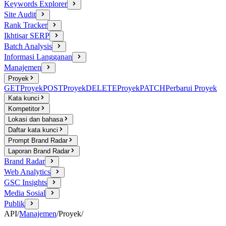
Keywords Explorer
Site Audit
Rank Tracker
Ikhtisar SERP
Batch Analysis
Informasi Langganan
Manajemen
Proyek
GET
Proyek
POST
Proyek
DELETE
Proyek
PATCH
Perbarui Proyek
Kata kunci
Kompetitor
Lokasi dan bahasa
Daftar kata kunci
Prompt Brand Radar
Laporan Brand Radar
Brand Radar
Web Analytics
GSC Insights
Media Sosial
Publik
API
/
Manajemen
/
Proyek
/