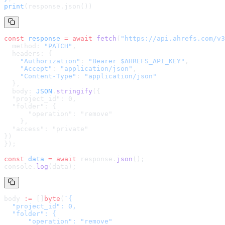
print
(response.json())
const
 response
 =
 await
 fetch
(
"
https://api.ahrefs.com/v3
  method: 
"PATCH"
,
  headers: {
    "Authorization"
: 
"Bearer $AHREFS_API_KEY"
,
    "Accept"
: 
"application/json"
,
    "Content-Type"
: 
"application/json"
  },
  body: 
JSON
.
stringify
(
{

  "project_id": 0,

  "folder": {

      "operation": "remove"

    },

  "access": "private"

}
)
});
const
 data
 =
 await
 response.
json
();
console.
log
(data);
body 
:=
 []
byte
(
`
{

  "project_id": 0,

  "folder": {

      "operation": "remove"
