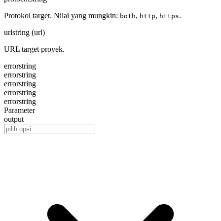
Protokol target. Nilai yang mungkin:
,
,
.
both
http
https
url
string (url)
URL target proyek.
error
string
error
string
error
string
error
string
error
string
Parameter
output