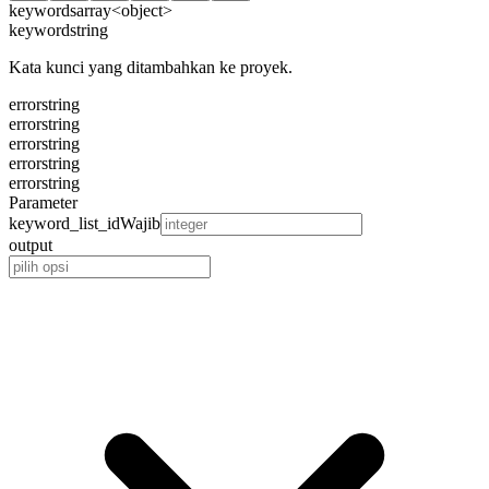
keywords
array<object>
keyword
string
Kata kunci yang ditambahkan ke proyek.
error
string
error
string
error
string
error
string
error
string
Parameter
keyword_list_id
Wajib
output