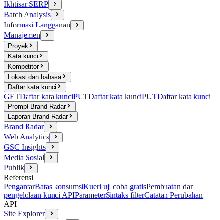
Ikhtisar SERP
Batch Analysis
Informasi Langganan
Manajemen
Proyek
Kata kunci
Kompetitor
Lokasi dan bahasa
Daftar kata kunci
GET
Daftar kata kunci
PUT
Daftar kata kunci
PUT
Daftar kata kunci
Prompt Brand Radar
Laporan Brand Radar
Brand Radar
Web Analytics
GSC Insights
Media Sosial
Publik
Referensi
Pengantar
Batas konsumsi
Kueri uji coba gratis
Pembuatan dan
pengelolaan kunci API
Parameter
Sintaks filter
Catatan Perubahan
API
Site Explorer