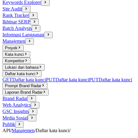
Keywords Explorer
Site Audit
Rank Tracker
Ikhtisar SERP
Batch Analysis
Informasi Langganan
Manajemen
Proyek
Kata kunci
Kompetitor
Lokasi dan bahasa
Daftar kata kunci
GET
Daftar kata kunci
PUT
Daftar kata kunci
PUT
Daftar kata kunci
Prompt Brand Radar
Laporan Brand Radar
Brand Radar
Web Analytics
GSC Insights
Media Sosial
Publik
API
/
Manajemen
/
Daftar kata kunci
/