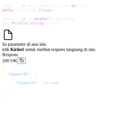
resp, _ 
:=
 http.DefaultClient.
Do
(req)
defer
 resp.Body.
Close
()
data, _ 
:=
 io.
ReadAll
(resp.Body)
fmt.
Println
(
string
(data))
Isi parameter di atas lalu
klik
Kirim1
untuk melihat respons langsung di sini.
Respons
200 OK
{
  "keywords"
: [
    {
      "keyword"
: 
"string"
    }
  ]
}