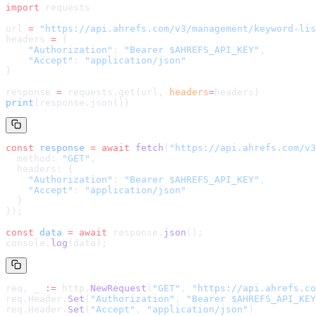
import
 requests
url 
=
 "
https://api.ahrefs.com/v3/management/keyword-lis
headers 
=
 {
    "Authorization"
: 
"Bearer $AHREFS_API_KEY"
,
    "Accept"
: 
"application/json"
}
response 
=
 requests.get(url, 
headers
=
headers
)
print
(response.json())
const
 response
 =
 await
 fetch
(
"
https://api.ahrefs.com/v3
  method: 
"GET"
,
  headers: {
    "Authorization"
: 
"Bearer $AHREFS_API_KEY"
,
    "Accept"
: 
"application/json"
  }
});
const
 data
 =
 await
 response.
json
();
console.
log
(data);
req, _ 
:=
 http.
NewRequest
(
"GET"
, 
"
https://api.ahrefs.co
req.Header.
Set
(
"Authorization"
, 
"Bearer $AHREFS_API_KEY
req.Header.
Set
(
"Accept"
, 
"application/json"
)