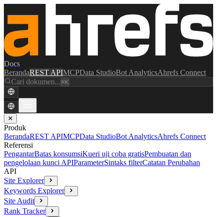
Docs
Beranda
REST API
MCP
Data Studio
Bot Analytics
Ahrefs Connect
Cari dokumen...
⌘K
✕
Produk
Beranda
REST API
MCP
Data Studio
Bot Analytics
Ahrefs Connect
Referensi
Pengantar
Batas konsumsi
Kueri uji coba gratis
Pembuatan dan
pengelolaan kunci API
Parameter
Sintaks filter
Catatan Perubahan
API
Site Explorer
Keywords Explorer
Site Audit
Rank Tracker