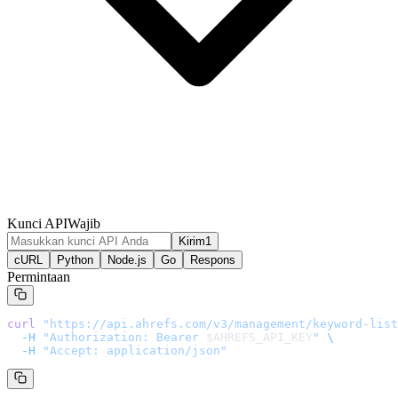
Kunci API
Wajib
Kirim1
cURL
Python
Node.js
Go
Respons
Permintaan
curl
 "
https://api.ahrefs.com/v3/management/keyword-list
  -H
 "Authorization: Bearer 
$AHREFS_API_KEY
"
 \
  -H
 "Accept: application/json"