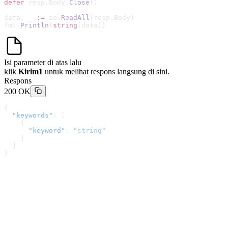
defer
 resp.Body.
Close
()
data, _ 
:=
 io.
ReadAll
(resp.Body)
fmt.
Println
(
string
(data))
Isi parameter di atas lalu
klik
Kirim1
untuk melihat respons langsung di sini.
Respons
200 OK
{
  "keywords"
: [
    {
      "keyword"
: 
"string"
    }
  ]
}