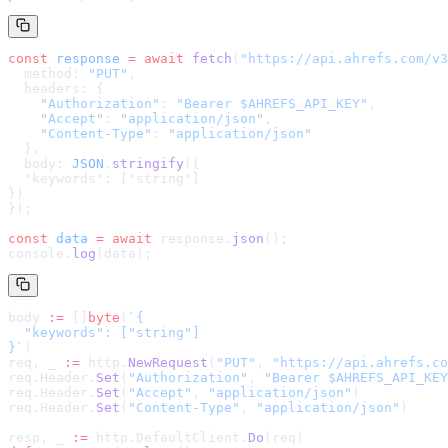
const
 response
 =
 await
 fetch
(
"
https://api.ahrefs.com/v3
  method: 
"PUT"
,
  headers: {
    "Authorization"
: 
"Bearer $AHREFS_API_KEY"
,
    "Accept"
: 
"application/json"
,
    "Content-Type"
: 
"application/json"
  },
  body: 
JSON
.
stringify
(
{

  "keywords": ["string"]

}
)
});
const
 data
 =
 await
 response.
json
();
console.
log
(data);
body 
:=
 []
byte
(
`
{

  "keywords": ["string"]

}
`
)
req, _ 
:=
 http.
NewRequest
(
"PUT"
, 
"
https://api.ahrefs.co
req.Header.
Set
(
"Authorization"
, 
"Bearer $AHREFS_API_KEY
req.Header.
Set
(
"Accept"
, 
"application/json"
)
req.Header.
Set
(
"Content-Type"
, 
"application/json"
)
resp, _ 
:=
 http.DefaultClient.
Do
(req)