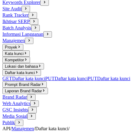
Keywords Explorer
Site Audit
Rank Tracker
Ikhtisar SERP
Batch Analysis
Informasi Langganan
Manajemen
Proyek
Kata kunci
Kompetitor
Lokasi dan bahasa
Daftar kata kunci
GET
Daftar kata kunci
PUT
Daftar kata kunci
PUT
Daftar kata kunci
Prompt Brand Radar
Laporan Brand Radar
Brand Radar
Web Analytics
GSC Insights
Media Sosial
Publik
API
/
Manajemen
/
Daftar kata kunci
/