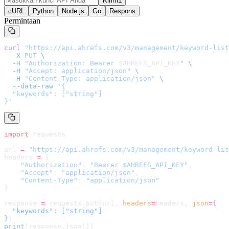
Kirim1
cURL
Python
Node.js
Go
Respons
Permintaan
curl
 "
https://api.ahrefs.com/v3/management/keyword-list
  -X
 PUT
 \
  -H
 "Authorization: Bearer 
$AHREFS_API_KEY
"
 \
  -H
 "Accept: application/json"
 \
  -H
 "Content-Type: application/json"
 \
  --data-raw
 '
{

  "keywords": ["string"]

}
'
import
 requests
url 
=
 "
https://api.ahrefs.com/v3/management/keyword-lis
headers 
=
 {
    "Authorization"
: 
"Bearer $AHREFS_API_KEY"
,
    "Accept"
: 
"application/json"
,
    "Content-Type"
: 
"application/json"
}
response 
=
 requests.put(url, 
headers
=
headers
, 
json
=
{

  "keywords": ["string"]

}
)
print
(response.json())