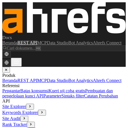
Docs
Beranda
REST API
MCP
Data Studio
Bot Analytics
Ahrefs Connect
Cari dokumen...
⌘K
✕
Produk
Beranda
REST API
MCP
Data Studio
Bot Analytics
Ahrefs Connect
Referensi
Pengantar
Batas konsumsi
Kueri uji coba gratis
Pembuatan dan
pengelolaan kunci API
Parameter
Sintaks filter
Catatan Perubahan
API
Site Explorer
Keywords Explorer
Site Audit
Rank Tracker