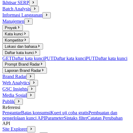
Ikhtisar SERP
Batch Analysis
Informasi Langganan
Manajemen
Proyek
Kata kunci
Kompetitor
Lokasi dan bahasa
Daftar kata kunci
GET
Daftar kata kunci
PUT
Daftar kata kunci
PUT
Daftar kata kunci
Prompt Brand Radar
Laporan Brand Radar
Brand Radar
Web Analytics
GSC Insights
Media Sosial
Publik
Referensi
Pengantar
Batas konsumsi
Kueri uji coba gratis
Pembuatan dan
pengelolaan kunci API
Parameter
Sintaks filter
Catatan Perubahan
API
Site Explorer