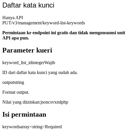
Daftar kata kunci
Hanya API
PUT
/v3/management
/keyword-list-keywords
Permintaan ke endpoint ini gratis dan tidak mengonsumsi unit
API apa pun.
Parameter kueri
keyword_list_id
integer
Wajib
ID dari daftar kata kunci yang sudah ada.
output
string
Format output.
Nilai yang diizinkan
:
json
csv
xml
php
Isi permintaan
keywords
array<string>
Required