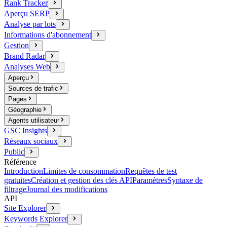
Rank Tracker
Aperçu SERP
Analyse par lots
Informations d'abonnement
Gestion
Brand Radar
Analyses Web
Aperçu
Sources de trafic
Pages
Géographie
Agents utilisateur
GSC Insights
Réseaux sociaux
Public
Référence
Introduction
Limites de consommation
Requêtes de test
gratuites
Création et gestion des clés API
Paramètres
Syntaxe de
filtrage
Journal des modifications
API
Site Explorer
Keywords Explorer