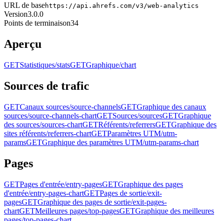
URL de base
https://api.ahrefs.com/v3/web-analytics
Version
3.0.0
Points de terminaison
34
Aperçu
GET
Statistiques
/stats
GET
Graphique
/chart
Sources de trafic
GET
Canaux sources
/source-channels
GET
Graphique des canaux
sources
/source-channels-chart
GET
Sources
/sources
GET
Graphique
des sources
/sources-chart
GET
Référents
/referrers
GET
Graphique des
sites référents
/referrers-chart
GET
Paramètres UTM
/utm-
params
GET
Graphique des paramètres UTM
/utm-params-chart
Pages
GET
Pages d'entrée
/entry-pages
GET
Graphique des pages
d'entrée
/entry-pages-chart
GET
Pages de sortie
/exit-
pages
GET
Graphique des pages de sortie
/exit-pages-
chart
GET
Meilleures pages
/top-pages
GET
Graphique des meilleures
pages
/top-pages-chart