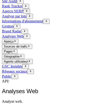
Site Audit
Rank Tracker
Aperçu SERP
Analyse par lots
Informations d'abonnement
Gestion
Brand Radar
Analyses Web
Aperçu
Sources de trafic
Pages
Géographie
Agents utilisateur
GSC Insights
Réseaux sociaux
Public
API
/
Analyses Web
Analyse web.