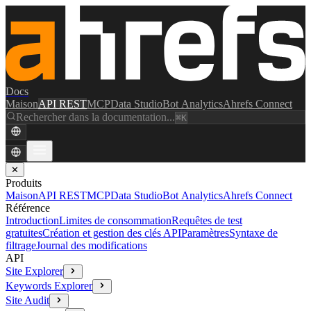
Docs
Maison
API REST
MCP
Data Studio
Bot Analytics
Ahrefs Connect
Rechercher dans la documentation...
⌘K
✕
Produits
Maison
API REST
MCP
Data Studio
Bot Analytics
Ahrefs Connect
Référence
Introduction
Limites de consommation
Requêtes de test
gratuites
Création et gestion des clés API
Paramètres
Syntaxe de
filtrage
Journal des modifications
API
Site Explorer
Keywords Explorer
Site Audit