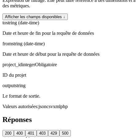
Expression de filtrage. Elle peut faire référence à des dimensions et à
des métriques.
Afficher les champs disponibles ↓
to
string (date-time)
Date et heure de fin pour la requête de données
from
string (date-time)
Date et heure de début pour la requête de données
project_id
integer
Obligatoire
ID du projet
output
string
Le format de sortie.
Valeurs autorisées
:
json
csv
xml
php
Réponses
200
400
401
403
429
500