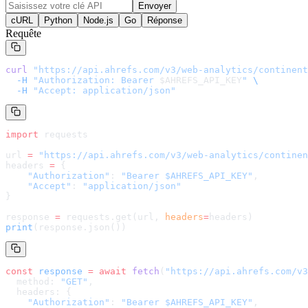
Envoyer
cURL
Python
Node.js
Go
Réponse
Requête
curl
 "
https://api.ahrefs.com/v3/web-analytics/continent
  -H
 "Authorization: Bearer 
$AHREFS_API_KEY
"
 \
  -H
 "Accept: application/json"
import
 requests
url 
=
 "
https://api.ahrefs.com/v3/web-analytics/continen
headers 
=
 {
    "Authorization"
: 
"Bearer $AHREFS_API_KEY"
,
    "Accept"
: 
"application/json"
}
response 
=
 requests.get(url, 
headers
=
headers
)
print
(response.json())
const
 response
 =
 await
 fetch
(
"
https://api.ahrefs.com/v3
  method: 
"GET"
,
  headers: {
    "Authorization"
: 
"Bearer $AHREFS_API_KEY"
,