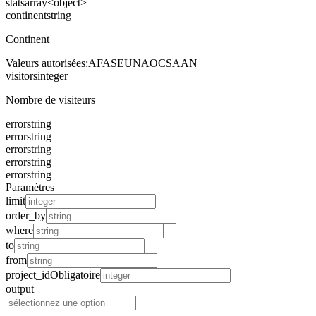
stats
array<object>
continent
string
Continent
Valeurs autorisées
:
AF
AS
EU
NA
OC
SA
AN
visitors
integer
Nombre de visiteurs
error
string
error
string
error
string
error
string
error
string
Paramètres
limit
order_by
where
to
from
project_id
Obligatoire
output