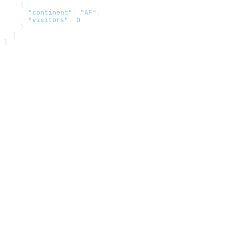
    {
      "continent"
: 
"AF"
,
      "visitors"
: 
0
    }
  ]
}