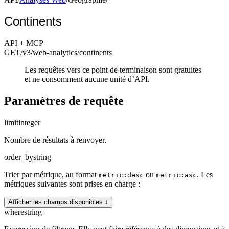
Continents
API + MCP
GET
/v3/web-analytics
/continents
Les requêtes vers ce point de terminaison sont gratuites
et ne consomment aucune unité d’API.
Paramètres de requête
limit
integer
Nombre de résultats à renvoyer.
order_by
string
Trier par métrique, au format
ou
. Les
metric:desc
metric:asc
métriques suivantes sont prises en charge :
Afficher les champs disponibles ↓
where
string