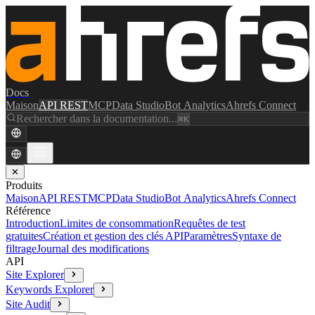
Docs
Maison
API REST
MCP
Data Studio
Bot Analytics
Ahrefs Connect
Rechercher dans la documentation...
⌘K
✕
Produits
Maison
API REST
MCP
Data Studio
Bot Analytics
Ahrefs Connect
Référence
Introduction
Limites de consommation
Requêtes de test
gratuites
Création et gestion des clés API
Paramètres
Syntaxe de
filtrage
Journal des modifications
API
Site Explorer
Keywords Explorer
Site Audit