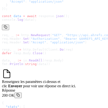
    "Accept"
: 
"application/json"
  }
});
const
 data
 =
 await
 response.
json
();
console.
log
(data);
req, _ 
:=
 http.
NewRequest
(
"GET"
, 
"
https://api.ahrefs.co
req.Header.
Set
(
"Authorization"
, 
"Bearer $AHREFS_API_KEY
req.Header.
Set
(
"Accept"
, 
"application/json"
)
resp, _ 
:=
 http.DefaultClient.
Do
(req)
defer
 resp.Body.
Close
()
data, _ 
:=
 io.
ReadAll
(resp.Body)
fmt.
Println
(
string
(data))
Renseignez les paramètres ci-dessus et
clic
Envoyer
pour voir une réponse en direct ici.
Réponse
200 OK
{
  "stats"
: [