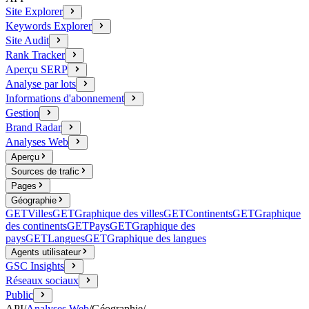
Site Explorer
Keywords Explorer
Site Audit
Rank Tracker
Aperçu SERP
Analyse par lots
Informations d'abonnement
Gestion
Brand Radar
Analyses Web
Aperçu
Sources de trafic
Pages
Géographie
GET
Villes
GET
Graphique des villes
GET
Continents
GET
Graphique
des continents
GET
Pays
GET
Graphique des
pays
GET
Langues
GET
Graphique des langues
Agents utilisateur
GSC Insights
Réseaux sociaux
Public
API
/
Analyses Web
/
Géographie
/