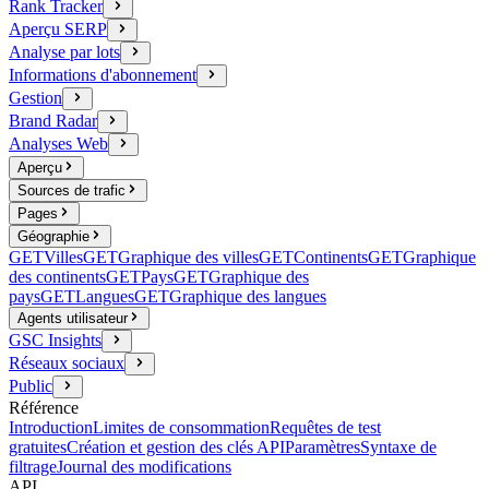
Rank Tracker
Aperçu SERP
Analyse par lots
Informations d'abonnement
Gestion
Brand Radar
Analyses Web
Aperçu
Sources de trafic
Pages
Géographie
GET
Villes
GET
Graphique des villes
GET
Continents
GET
Graphique
des continents
GET
Pays
GET
Graphique des
pays
GET
Langues
GET
Graphique des langues
Agents utilisateur
GSC Insights
Réseaux sociaux
Public
Référence
Introduction
Limites de consommation
Requêtes de test
gratuites
Création et gestion des clés API
Paramètres
Syntaxe de
filtrage
Journal des modifications
API