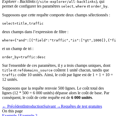
Explorer - Backlinks
(
), qui
/site-explorer/all-backlinks
permet de configurer les paramètres
,
et
.
select
where
order_by
Supposons que cette requête comporte deux champs sélectionnés :
deux champs dans l’expression de filtre :
et un champ de tri :
Sur l'ensemble de ces paramètres, il y a trois champs uniques, dont
et
coûtent 1 unité chacun, tandis que
title
refdomains_source
coûte 10 unités. Ainsi, le coût par ligne est de 1 + 1 + 10 =
traffic
12 unités.
Supposons que la requête renvoie 500 lignes. Le coût total des
lignes (12 * 500 = 6 000 unités) dépasse alors le coût de base. Par
conséquent, le coût de cette requête est de
6 000 unités
.
←
Précédent
Introduction
Suivant
→
Requêtes de test gratuites
On this page
Exemple 1
Exemple 2