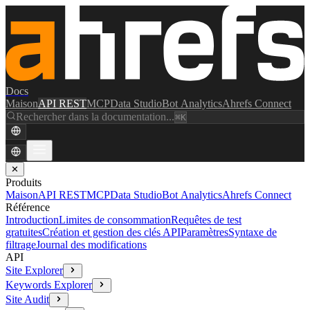
Docs
Maison
API REST
MCP
Data Studio
Bot Analytics
Ahrefs Connect
Rechercher dans la documentation...
⌘K
✕
Produits
Maison
API REST
MCP
Data Studio
Bot Analytics
Ahrefs Connect
Référence
Introduction
Limites de consommation
Requêtes de test
gratuites
Création et gestion des clés API
Paramètres
Syntaxe de
filtrage
Journal des modifications
API
Site Explorer
Keywords Explorer
Site Audit