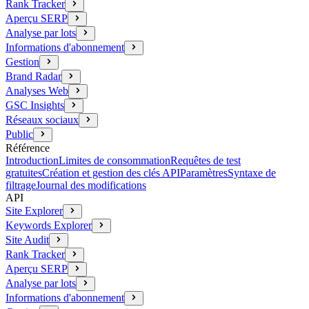
Rank Tracker
Aperçu SERP
Analyse par lots
Informations d'abonnement
Gestion
Brand Radar
Analyses Web
GSC Insights
Réseaux sociaux
Public
Référence
Introduction
Limites de consommation
Requêtes de test
gratuites
Création et gestion des clés API
Paramètres
Syntaxe de
filtrage
Journal des modifications
API
Site Explorer
Keywords Explorer
Site Audit
Rank Tracker
Aperçu SERP
Analyse par lots
Informations d'abonnement