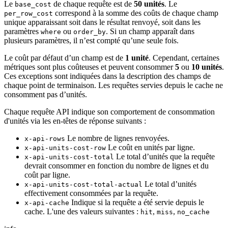
Le
de chaque requête est de
50 unités
. Le
base_cost
correspond à la somme des coûts de chaque champ
per_row_cost
unique apparaissant soit dans le résultat renvoyé, soit dans les
paramètres
ou
. Si un champ apparaît dans
where
order_by
plusieurs paramètres, il n’est compté qu’une seule fois.
Le coût par défaut d’un champ est de
1 unité
. Cependant, certaines
métriques sont plus coûteuses et peuvent consommer
5
ou
10 unités
.
Ces exceptions sont indiquées dans la description des champs de
chaque point de terminaison. Les requêtes servies depuis le cache ne
consomment pas d’unités.
Chaque requête API indique son comportement de consommation
d'unités via les en-têtes de réponse suivants :
Le nombre de lignes renvoyées.
x-api-rows
Le coût en unités par ligne.
x-api-units-cost-row
Le total d’unités que la requête
x-api-units-cost-total
devrait consommer en fonction du nombre de lignes et du
coût par ligne.
Le total d’unités
x-api-units-cost-total-actual
effectivement consommées par la requête.
Indique si la requête a été servie depuis le
x-api-cache
cache. L'une des valeurs suivantes :
,
,
hit
miss
no_cache