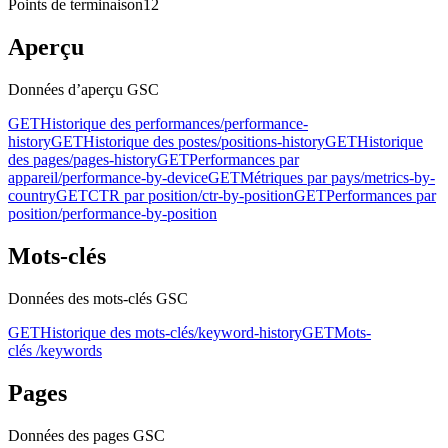
Points de terminaison
12
Aperçu
Données d’aperçu GSC
GET
Historique des performances
/performance-
history
GET
Historique des postes
/positions-history
GET
Historique
des pages
/pages-history
GET
Performances par
appareil
/performance-by-device
GET
Métriques par pays
/metrics-by-
country
GET
CTR par position
/ctr-by-position
GET
Performances par
position
/performance-by-position
Mots-clés
Données des mots-clés GSC
GET
Historique des mots-clés
/keyword-history
GET
Mots-
clés
/keywords
Pages
Données des pages GSC