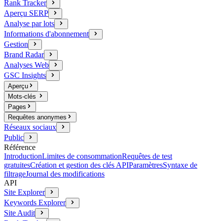
Rank Tracker
Aperçu SERP
Analyse par lots
Informations d'abonnement
Gestion
Brand Radar
Analyses Web
GSC Insights
Aperçu
Mots-clés
Pages
Requêtes anonymes
Réseaux sociaux
Public
Référence
Introduction
Limites de consommation
Requêtes de test
gratuites
Création et gestion des clés API
Paramètres
Syntaxe de
filtrage
Journal des modifications
API
Site Explorer
Keywords Explorer
Site Audit