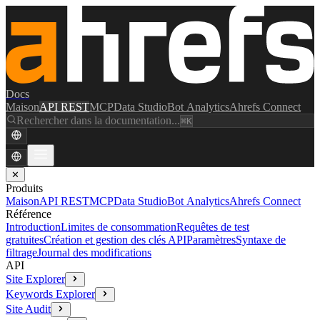
Docs
Maison
API REST
MCP
Data Studio
Bot Analytics
Ahrefs Connect
Rechercher dans la documentation...
⌘K
✕
Produits
Maison
API REST
MCP
Data Studio
Bot Analytics
Ahrefs Connect
Référence
Introduction
Limites de consommation
Requêtes de test
gratuites
Création et gestion des clés API
Paramètres
Syntaxe de
filtrage
Journal des modifications
API
Site Explorer
Keywords Explorer
Site Audit