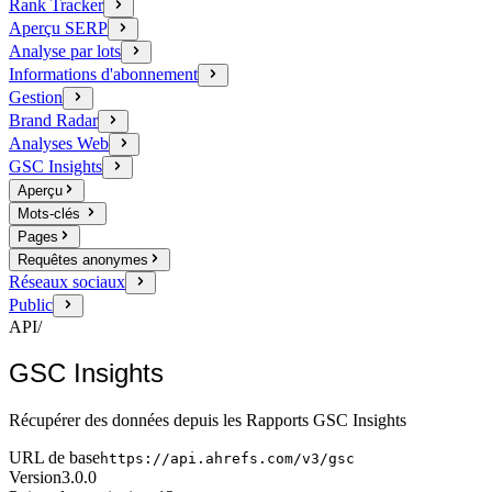
Rank Tracker
Aperçu SERP
Analyse par lots
Informations d'abonnement
Gestion
Brand Radar
Analyses Web
GSC Insights
Aperçu
Mots-clés
Pages
Requêtes anonymes
Réseaux sociaux
Public
API
/
GSC Insights
Récupérer des données depuis les Rapports GSC Insights
URL de base
https://api.ahrefs.com/v3/gsc
Version
3.0.0