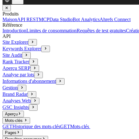
✕
Produits
Maison
API REST
MCP
Data Studio
Bot Analytics
Ahrefs Connect
Référence
Introduction
Limites de consommation
Requêtes de test gratuites
Créati
API
Site Explorer
Keywords Explorer
Site Audit
Rank Tracker
Aperçu SERP
Analyse par lots
Informations d'abonnement
Gestion
Brand Radar
Analyses Web
GSC Insights
Aperçu
Mots-clés
GET
Historique des mots-clés
GET
Mots-clés
Pages