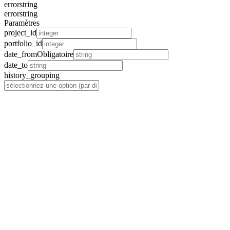
error
string
error
string
Paramètres
project_id
portfolio_id
date_from
Obligatoire
date_to
history_grouping