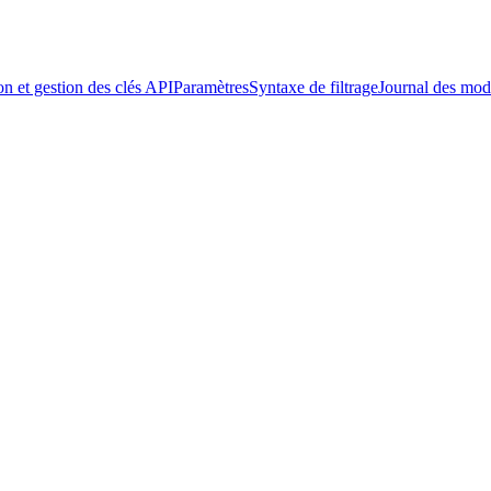
on et gestion des clés API
Paramètres
Syntaxe de filtrage
Journal des modi