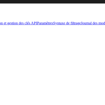
on et gestion des clés API
Paramètres
Syntaxe de filtrage
Journal des modi