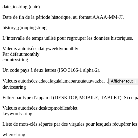
date_to
string (date)
Date de fin de la période historique, au format AAAA-MM-JJ.
history_grouping
string
L’intervalle de temps utilisé pour regrouper les données historiques.
Valeurs autorisées
:
daily
weekly
monthly
Par défaut
:
monthly
country
string
Un code pays à deux lettres (ISO 3166-1 alpha-2).
Valeurs autorisées
:
ad
ae
af
ag
ai
al
am
ao
ar
as
at
au
aw
az
ba
…
Afficher tout ↓
device
string
Filtrer par type d’appareil (DESKTOP, MOBILE, TABLET). Si ce paramè
Valeurs autorisées
:
desktop
mobile
tablet
keywords
string
Liste de mots-clés séparés par des virgules pour lesquels récupérer les
where
string