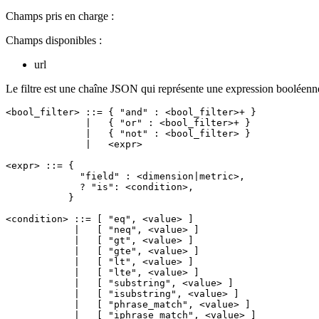
Champs pris en charge :
Champs disponibles :
url
Le filtre est une chaîne JSON qui représente une expression booléenne ; 
<bool_filter> ::= { "and" : <bool_filter>+ }

              |   { "or" : <bool_filter>+ }

              |   { "not" : <bool_filter> }

              |   <expr>

<expr> ::= {

             "field" : <dimension|metric>,

             ? "is": <condition>,

           }

<condition> ::= [ "eq", <value> ]

            |   [ "neq", <value> ]

            |   [ "gt", <value> ]

            |   [ "gte", <value> ]

            |   [ "lt", <value> ]

            |   [ "lte", <value> ]

            |   [ "substring", <value> ]

            |   [ "isubstring", <value> ]

            |   [ "phrase_match", <value> ]

            |   [ "iphrase_match", <value> ]
