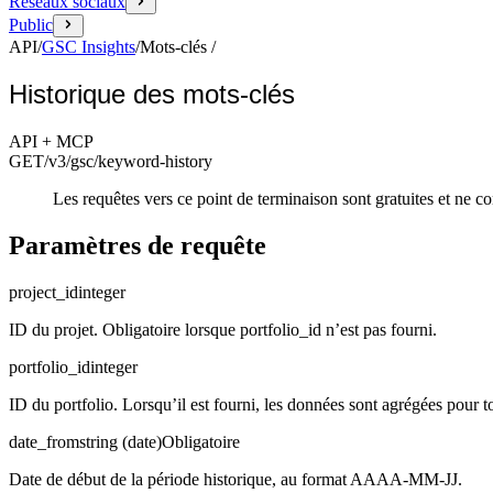
Réseaux sociaux
Public
API
/
GSC Insights
/
Mots-clés
/
Historique des mots-clés
API + MCP
GET
/v3/gsc
/keyword-history
Les requêtes vers ce point de terminaison sont gratuites et ne
Paramètres de requête
project_id
integer
ID du projet. Obligatoire lorsque portfolio_id n’est pas fourni.
portfolio_id
integer
ID du portfolio. Lorsqu’il est fourni, les données sont agrégées pour 
date_from
string (date)
Obligatoire
Date de début de la période historique, au format AAAA-MM-JJ.