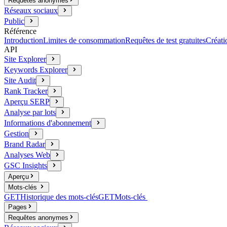
Requêtes anonymes
Réseaux sociaux
Public
Référence
Introduction
Limites de consommation
Requêtes de test gratuites
Créati
API
Site Explorer
Keywords Explorer
Site Audit
Rank Tracker
Aperçu SERP
Analyse par lots
Informations d'abonnement
Gestion
Brand Radar
Analyses Web
GSC Insights
Aperçu
Mots-clés
GET
Historique des mots-clés
GET
Mots-clés
Pages
Requêtes anonymes