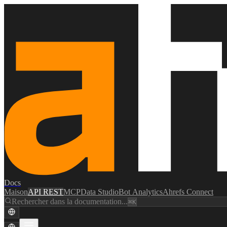
Docs
Maison
API REST
MCP
Data Studio
Bot Analytics
Ahrefs Connect
Rechercher dans la documentation...
⌘K