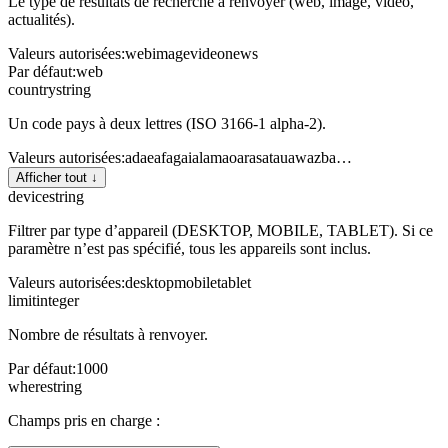
Le type de résultats de recherche à renvoyer (web, image, vidéo,
actualités).
Valeurs autorisées
:
web
image
video
news
Par défaut
:
web
country
string
Un code pays à deux lettres (ISO 3166-1 alpha-2).
Valeurs autorisées
:
ad
ae
af
ag
ai
al
am
ao
ar
as
at
au
aw
az
ba
…
Afficher tout ↓
device
string
Filtrer par type d’appareil (DESKTOP, MOBILE, TABLET). Si ce
paramètre n’est pas spécifié, tous les appareils sont inclus.
Valeurs autorisées
:
desktop
mobile
tablet
limit
integer
Nombre de résultats à renvoyer.
Par défaut
:
1000
where
string
Champs pris en charge :