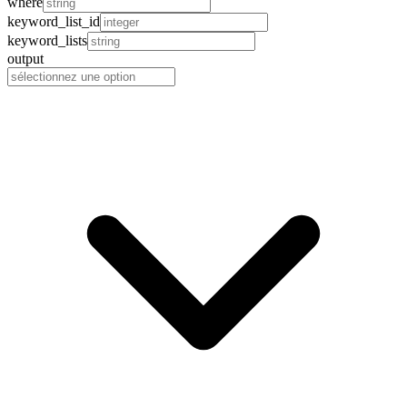
where
keyword_list_id
keyword_lists
output