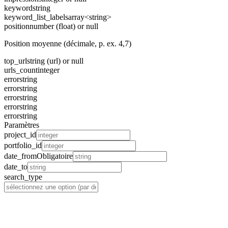
keyword
string
keyword_list_labels
array<string>
position
number (float) or null
Position moyenne (décimale, p. ex. 4,7)
top_url
string (url) or null
urls_count
integer
error
string
error
string
error
string
error
string
error
string
Paramètres
project_id
portfolio_id
date_from
Obligatoire
date_to
search_type