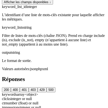
Afficher les champs disponibles ↓
keyword_list_id
integer
L’identifiant d’une liste de mots-clés existante pour laquelle afficher
les métriques.
keyword_lists
string
Filtre de listes de mots-clés (chaîne JSON). Prend en charge include
(is), exclude (is_not), empty (n’appartient à aucune liste) et
not_empty (appartient à au moins une liste).
output
string
Le format de sortie.
Valeurs autorisées
:
json
php
xml
Réponses
200
400
401
403
429
500
keywords
array<object>
clicks
integer or null
ctr
number (float) or null
impressions
integer or null