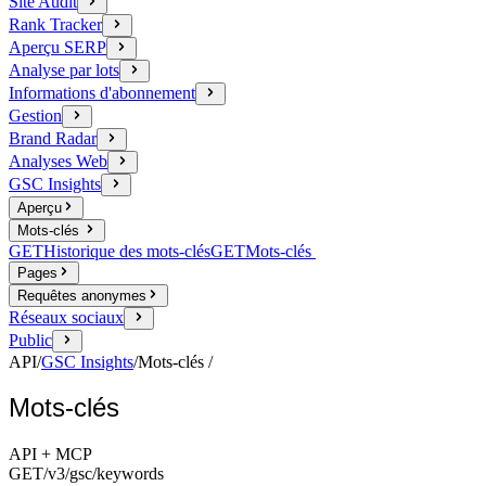
Site Audit
Rank Tracker
Aperçu SERP
Analyse par lots
Informations d'abonnement
Gestion
Brand Radar
Analyses Web
GSC Insights
Aperçu
Mots-clés
GET
Historique des mots-clés
GET
Mots-clés
Pages
Requêtes anonymes
Réseaux sociaux
Public
API
/
GSC Insights
/
Mots-clés
/
Mots-clés
API + MCP
GET
/v3/gsc
/keywords