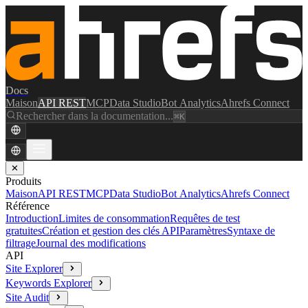
Docs
Maison
API REST
MCP
Data Studio
Bot Analytics
Ahrefs Connect
Rechercher dans la documentation...
⌘K
✕
Produits
Maison
API REST
MCP
Data Studio
Bot Analytics
Ahrefs Connect
Référence
Introduction
Limites de consommation
Requêtes de test
gratuites
Création et gestion des clés API
Paramètres
Syntaxe de
filtrage
Journal des modifications
API
Site Explorer
Keywords Explorer
Site Audit