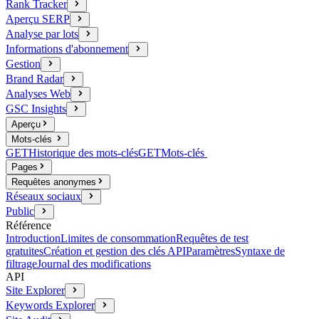
Rank Tracker
Aperçu SERP
Analyse par lots
Informations d'abonnement
Gestion
Brand Radar
Analyses Web
GSC Insights
Aperçu
Mots-clés
GET
Historique des mots-clés
GET
Mots-clés
Pages
Requêtes anonymes
Réseaux sociaux
Public
Référence
Introduction
Limites de consommation
Requêtes de test
gratuites
Création et gestion des clés API
Paramètres
Syntaxe de
filtrage
Journal des modifications
API
Site Explorer
Keywords Explorer