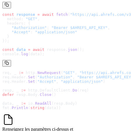
const
 response
 =
 await
 fetch
(
"
https://api.ahrefs.com/v3
  method: 
"GET"
,
  headers: {
    "Authorization"
: 
"Bearer $AHREFS_API_KEY"
,
    "Accept"
: 
"application/json"
  }
});
const
 data
 =
 await
 response.
json
();
console.
log
(data);
req, _ 
:=
 http.
NewRequest
(
"GET"
, 
"
https://api.ahrefs.co
req.Header.
Set
(
"Authorization"
, 
"Bearer $AHREFS_API_KEY
req.Header.
Set
(
"Accept"
, 
"application/json"
)
resp, _ 
:=
 http.DefaultClient.
Do
(req)
defer
 resp.Body.
Close
()
data, _ 
:=
 io.
ReadAll
(resp.Body)
fmt.
Println
(
string
(data))
Renseignez les paramètres ci-dessus et