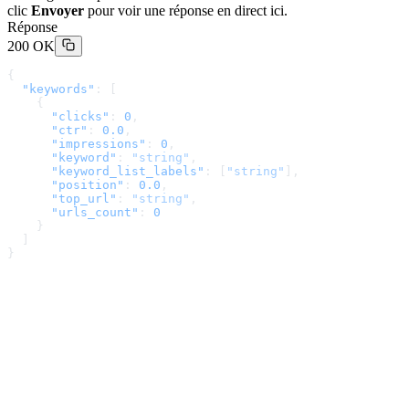
clic
Envoyer
pour voir une réponse en direct ici.
Réponse
200 OK
{
  "keywords"
: [
    {
      "clicks"
: 
0
,
      "ctr"
: 
0.0
,
      "impressions"
: 
0
,
      "keyword"
: 
"string"
,
      "keyword_list_labels"
: [
"string"
],
      "position"
: 
0.0
,
      "top_url"
: 
"string"
,
      "urls_count"
: 
0
    }
  ]
}