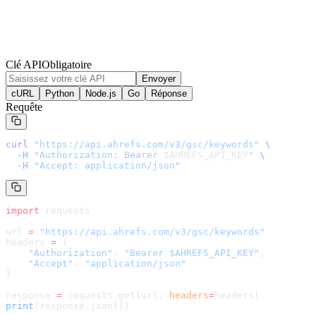
Clé API
Obligatoire
Envoyer
cURL
Python
Node.js
Go
Réponse
Requête
curl
 "
https://api.ahrefs.com/v3/gsc/keywords
"
 \
  -H
 "Authorization: Bearer 
$AHREFS_API_KEY
"
 \
  -H
 "Accept: application/json"
import
 requests
url 
=
 "
https://api.ahrefs.com/v3/gsc/keywords
"
headers 
=
 {
    "Authorization"
: 
"Bearer $AHREFS_API_KEY"
,
    "Accept"
: 
"application/json"
}
response 
=
 requests.get(url, 
headers
=
headers
)
print
(response.json())