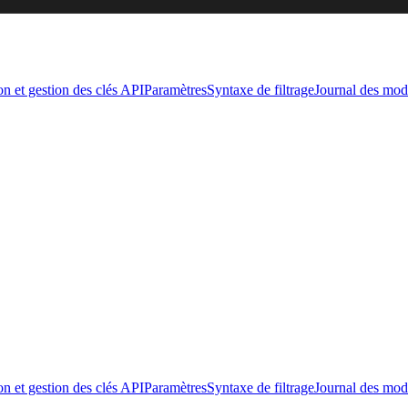
on et gestion des clés API
Paramètres
Syntaxe de filtrage
Journal des modi
on et gestion des clés API
Paramètres
Syntaxe de filtrage
Journal des modi