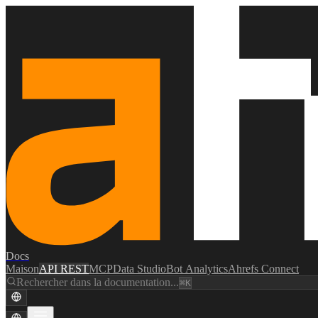
Docs
Maison
API REST
MCP
Data Studio
Bot Analytics
Ahrefs Connect
Rechercher dans la documentation...
⌘K