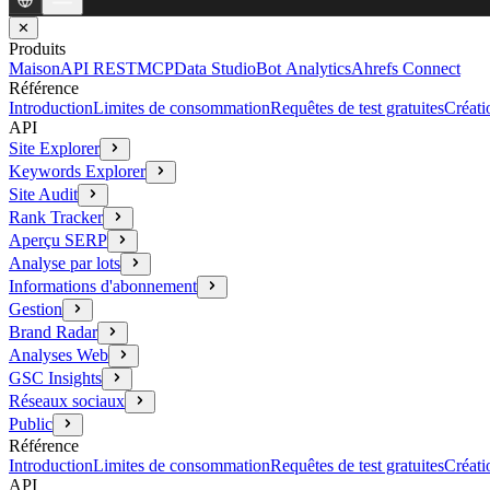
✕
Produits
Maison
API REST
MCP
Data Studio
Bot Analytics
Ahrefs Connect
Référence
Introduction
Limites de consommation
Requêtes de test gratuites
Créati
API
Site Explorer
Keywords Explorer
Site Audit
Rank Tracker
Aperçu SERP
Analyse par lots
Informations d'abonnement
Gestion
Brand Radar
Analyses Web
GSC Insights
Réseaux sociaux
Public
Référence
Introduction
Limites de consommation
Requêtes de test gratuites
Créati
API