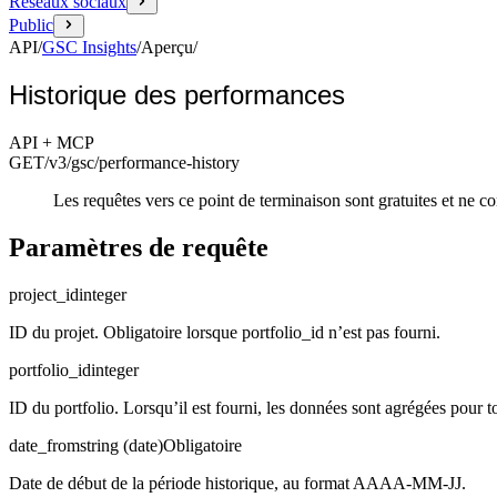
Réseaux sociaux
Public
API
/
GSC Insights
/
Aperçu
/
Historique des performances
API + MCP
GET
/v3/gsc
/performance-history
Les requêtes vers ce point de terminaison sont gratuites et ne
Paramètres de requête
project_id
integer
ID du projet. Obligatoire lorsque portfolio_id n’est pas fourni.
portfolio_id
integer
ID du portfolio. Lorsqu’il est fourni, les données sont agrégées pour 
date_from
string (date)
Obligatoire
Date de début de la période historique, au format AAAA-MM-JJ.