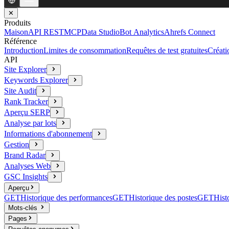
✕
Produits
Maison
API REST
MCP
Data Studio
Bot Analytics
Ahrefs Connect
Référence
Introduction
Limites de consommation
Requêtes de test gratuites
Créati
API
Site Explorer
Keywords Explorer
Site Audit
Rank Tracker
Aperçu SERP
Analyse par lots
Informations d'abonnement
Gestion
Brand Radar
Analyses Web
GSC Insights
Aperçu
GET
Historique des performances
GET
Historique des postes
GET
Hist
Mots-clés
Pages