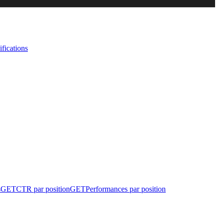
fications
s
GET
CTR par position
GET
Performances par position