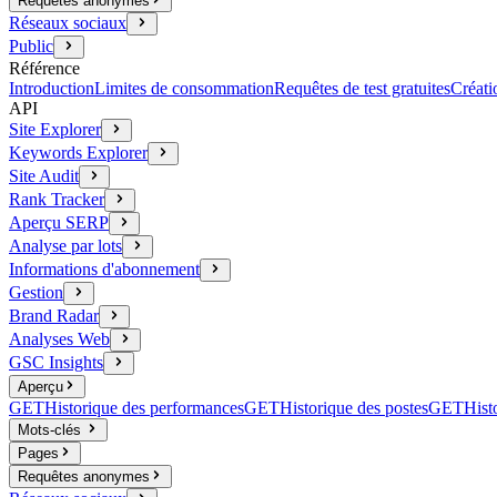
Requêtes anonymes
Réseaux sociaux
Public
Référence
Introduction
Limites de consommation
Requêtes de test gratuites
Créati
API
Site Explorer
Keywords Explorer
Site Audit
Rank Tracker
Aperçu SERP
Analyse par lots
Informations d'abonnement
Gestion
Brand Radar
Analyses Web
GSC Insights
Aperçu
GET
Historique des performances
GET
Historique des postes
GET
Hist
Mots-clés
Pages
Requêtes anonymes