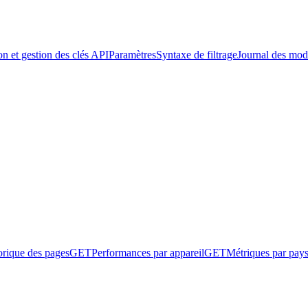
on et gestion des clés API
Paramètres
Syntaxe de filtrage
Journal des modi
orique des pages
GET
Performances par appareil
GET
Métriques par pay