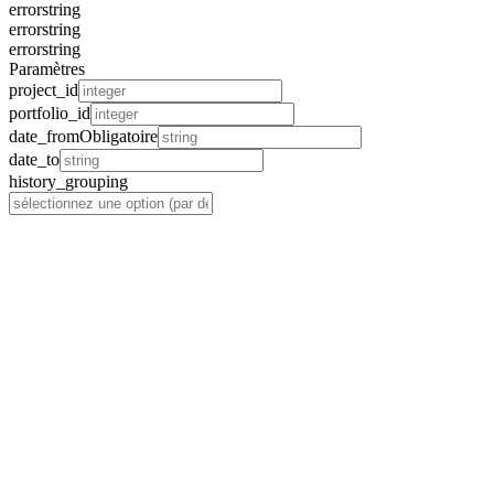
error
string
error
string
error
string
Paramètres
project_id
portfolio_id
date_from
Obligatoire
date_to
history_grouping