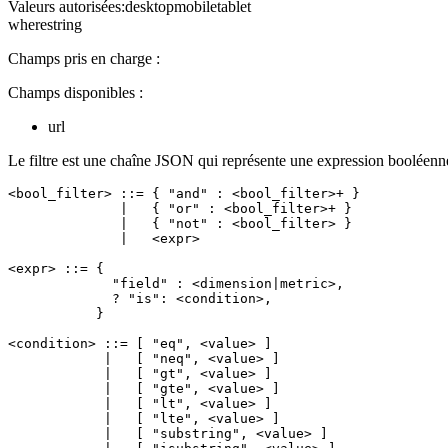
Valeurs autorisées
:
desktop
mobile
tablet
where
string
Champs pris en charge :
Champs disponibles :
url
Le filtre est une chaîne JSON qui représente une expression booléenne ; 
<bool_filter> ::= { "and" : <bool_filter>+ }

              |   { "or" : <bool_filter>+ }

              |   { "not" : <bool_filter> }

              |   <expr>

<expr> ::= {

             "field" : <dimension|metric>,

             ? "is": <condition>,

           }

<condition> ::= [ "eq", <value> ]

            |   [ "neq", <value> ]

            |   [ "gt", <value> ]

            |   [ "gte", <value> ]

            |   [ "lt", <value> ]

            |   [ "lte", <value> ]

            |   [ "substring", <value> ]
