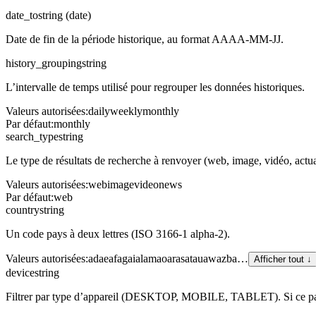
date_to
string (date)
Date de fin de la période historique, au format AAAA-MM-JJ.
history_grouping
string
L’intervalle de temps utilisé pour regrouper les données historiques.
Valeurs autorisées
:
daily
weekly
monthly
Par défaut
:
monthly
search_type
string
Le type de résultats de recherche à renvoyer (web, image, vidéo, actual
Valeurs autorisées
:
web
image
video
news
Par défaut
:
web
country
string
Un code pays à deux lettres (ISO 3166-1 alpha-2).
Valeurs autorisées
:
ad
ae
af
ag
ai
al
am
ao
ar
as
at
au
aw
az
ba
…
Afficher tout ↓
device
string
Filtrer par type d’appareil (DESKTOP, MOBILE, TABLET). Si ce paramè