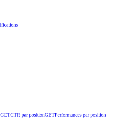
fications
s
GET
CTR par position
GET
Performances par position