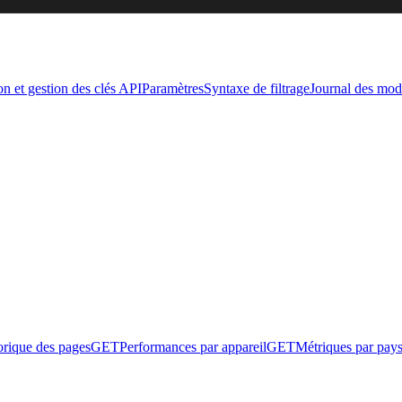
on et gestion des clés API
Paramètres
Syntaxe de filtrage
Journal des modi
orique des pages
GET
Performances par appareil
GET
Métriques par pay