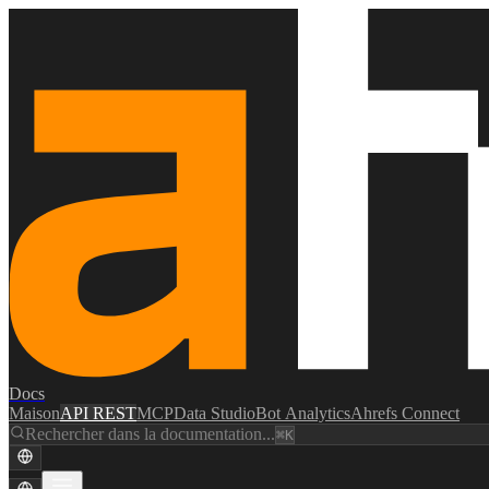
Docs
Maison
API REST
MCP
Data Studio
Bot Analytics
Ahrefs Connect
Rechercher dans la documentation...
⌘K