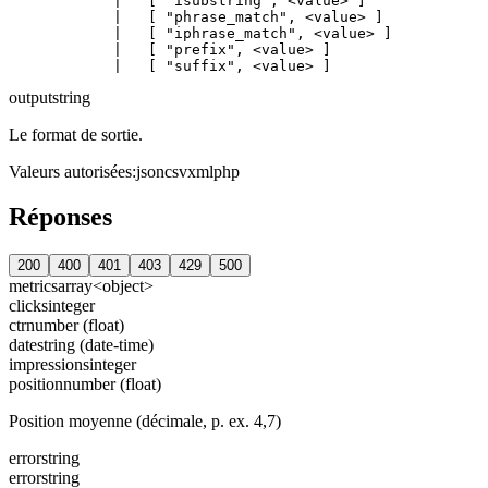
            |   [ "isubstring", <value> ]

            |   [ "phrase_match", <value> ]

            |   [ "iphrase_match", <value> ]

            |   [ "prefix", <value> ]

output
string
Le format de sortie.
Valeurs autorisées
:
json
csv
xml
php
Réponses
200
400
401
403
429
500
metrics
array<object>
clicks
integer
ctr
number (float)
date
string (date-time)
impressions
integer
position
number (float)
Position moyenne (décimale, p. ex. 4,7)
error
string
error
string