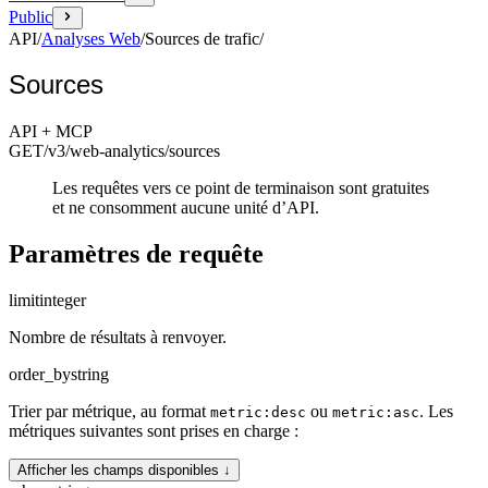
Public
API
/
Analyses Web
/
Sources de trafic
/
Sources
API + MCP
GET
/v3/web-analytics
/sources
Les requêtes vers ce point de terminaison sont gratuites
et ne consomment aucune unité d’API.
Paramètres de requête
limit
integer
Nombre de résultats à renvoyer.
order_by
string
Trier par métrique, au format
ou
. Les
metric:desc
metric:asc
métriques suivantes sont prises en charge :
Afficher les champs disponibles ↓