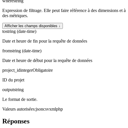
where
string
Expression de filtrage. Elle peut faire référence à des dimensions et à
des métriques.
Afficher les champs disponibles ↓
to
string (date-time)
Date et heure de fin pour la requête de données
from
string (date-time)
Date et heure de début pour la requête de données
project_id
integer
Obligatoire
ID du projet
output
string
Le format de sortie.
Valeurs autorisées
:
json
csv
xml
php
Réponses