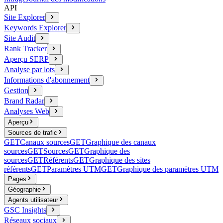
API
Site Explorer
Keywords Explorer
Site Audit
Rank Tracker
Aperçu SERP
Analyse par lots
Informations d'abonnement
Gestion
Brand Radar
Analyses Web
Aperçu
Sources de trafic
GET
Canaux sources
GET
Graphique des canaux
sources
GET
Sources
GET
Graphique des
sources
GET
Référents
GET
Graphique des sites
référents
GET
Paramètres UTM
GET
Graphique des paramètres UTM
Pages
Géographie
Agents utilisateur
GSC Insights
Réseaux sociaux