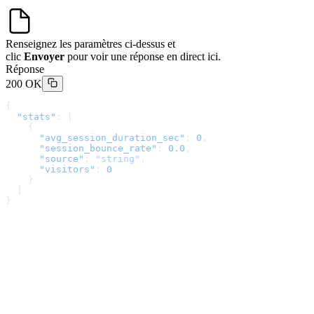
Renseignez les paramètres ci-dessus et
clic
Envoyer
pour voir une réponse en direct ici.
Réponse
200 OK
{
  "stats"
: [
    {
      "avg_session_duration_sec"
: 
0
,
      "session_bounce_rate"
: 
0.0
,
      "source"
: 
"string"
,
      "visitors"
: 
0
    }
  ]
}