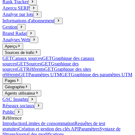
Rank Tracker
Aperçu SERP
Analyse par lots
Informations d'abonnement
Gestion
Brand Radar
Analyses Web
Aperçu
Sources de trafic
GET
Canaux sources
GET
Graphique des canaux
sources
GET
Sources
GET
Graphique des
sources
GET
Référents
GET
Graphique des sites
référents
GET
Paramètres UTM
GET
Graphique des paramètres UTM
Pages
Géographie
Agents utilisateur
GSC Insights
Réseaux sociaux
Public
Référence
Introduction
Limites de consommation
Requêtes de test
gratuites
Création et gestion des clés API
Paramètres
Syntaxe de
filtrage
Journal des modifications