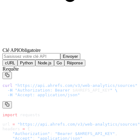
Clé API
Obligatoire
Envoyer
cURL
Python
Node.js
Go
Réponse
Requête
curl
 "
https://api.ahrefs.com/v3/web-analytics/sources
"
 
  -H
 "Authorization: Bearer 
$AHREFS_API_KEY
"
 \
  -H
 "Accept: application/json"
import
 requests
url 
=
 "
https://api.ahrefs.com/v3/web-analytics/sources
"
headers 
=
 {
    "Authorization"
: 
"Bearer $AHREFS_API_KEY"
,
    "Accept"
: 
"application/json"