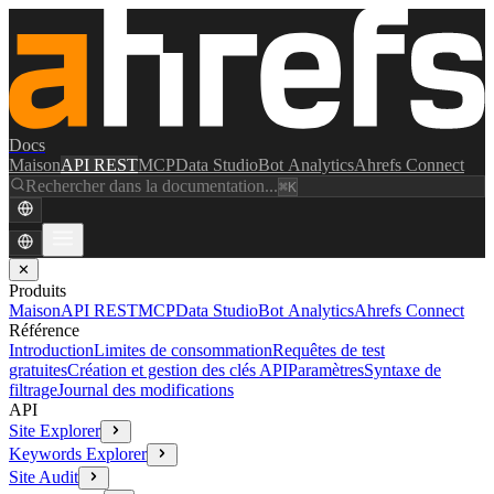
Docs
Maison
API REST
MCP
Data Studio
Bot Analytics
Ahrefs Connect
Rechercher dans la documentation...
⌘K
✕
Produits
Maison
API REST
MCP
Data Studio
Bot Analytics
Ahrefs Connect
Référence
Introduction
Limites de consommation
Requêtes de test
gratuites
Création et gestion des clés API
Paramètres
Syntaxe de
filtrage
Journal des modifications
API
Site Explorer
Keywords Explorer
Site Audit