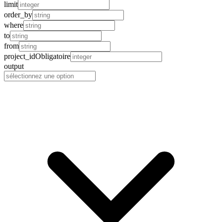
limit
order_by
where
to
from
project_id
Obligatoire
output