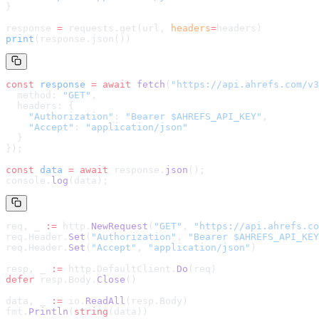
}
response 
=
 requests.get(url, 
headers
=
headers
)
print
(response.json())
const
 response
 =
 await
 fetch
(
"
https://api.ahrefs.com/v3
  method: 
"GET"
,
  headers: {
    "Authorization"
: 
"Bearer $AHREFS_API_KEY"
,
    "Accept"
: 
"application/json"
  }
});
const
 data
 =
 await
 response.
json
();
console.
log
(data);
req, _ 
:=
 http.
NewRequest
(
"GET"
, 
"
https://api.ahrefs.co
req.Header.
Set
(
"Authorization"
, 
"Bearer $AHREFS_API_KEY
req.Header.
Set
(
"Accept"
, 
"application/json"
)
resp, _ 
:=
 http.DefaultClient.
Do
(req)
defer
 resp.Body.
Close
()
data, _ 
:=
 io.
ReadAll
(resp.Body)
fmt.
Println
(
string
(data))