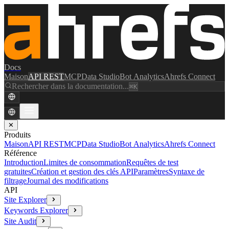
Docs
Maison
API REST
MCP
Data Studio
Bot Analytics
Ahrefs Connect
Rechercher dans la documentation...
⌘K
✕
Produits
Maison
API REST
MCP
Data Studio
Bot Analytics
Ahrefs Connect
Référence
Introduction
Limites de consommation
Requêtes de test
gratuites
Création et gestion des clés API
Paramètres
Syntaxe de
filtrage
Journal des modifications
API
Site Explorer
Keywords Explorer
Site Audit