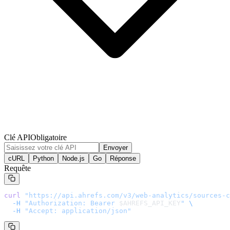
Clé API
Obligatoire
Envoyer
cURL
Python
Node.js
Go
Réponse
Requête
curl
 "
https://api.ahrefs.com/v3/web-analytics/sources-c
  -H
 "Authorization: Bearer 
$AHREFS_API_KEY
"
 \
  -H
 "Accept: application/json"