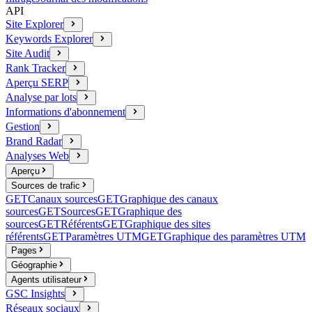
API
Site Explorer
Keywords Explorer
Site Audit
Rank Tracker
Aperçu SERP
Analyse par lots
Informations d'abonnement
Gestion
Brand Radar
Analyses Web
Aperçu
Sources de trafic
GET
Canaux sources
GET
Graphique des canaux
sources
GET
Sources
GET
Graphique des
sources
GET
Référents
GET
Graphique des sites
référents
GET
Paramètres UTM
GET
Graphique des paramètres UTM
Pages
Géographie
Agents utilisateur
GSC Insights
Réseaux sociaux