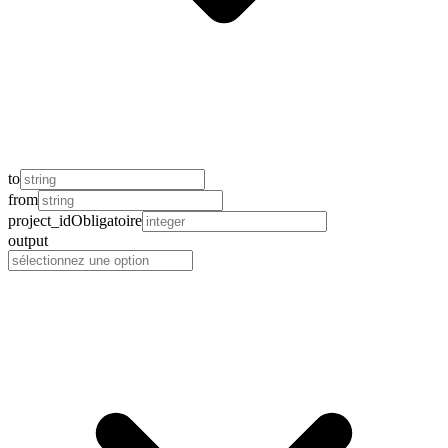
to
from
project_id
Obligatoire
output