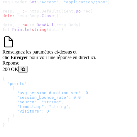
req.Header.
Set
(
"Accept"
, 
"application/json"
)
resp, _ 
:=
 http.DefaultClient.
Do
(req)
defer
 resp.Body.
Close
()
data, _ 
:=
 io.
ReadAll
(resp.Body)
fmt.
Println
(
string
(data))
Renseignez les paramètres ci-dessus et
clic
Envoyer
pour voir une réponse en direct ici.
Réponse
200 OK
{
  "points"
: [
    {
      "avg_session_duration_sec"
: 
0
,
      "session_bounce_rate"
: 
0.0
,
      "source"
: 
"string"
,
      "timestamp"
: 
"string"
,
      "visitors"
: 
0
    }
  ]
}