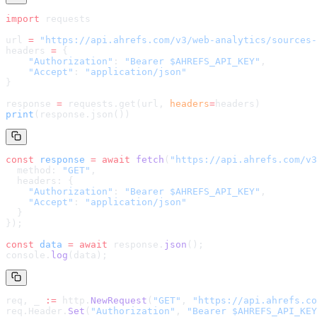
import
 requests
url 
=
 "
https://api.ahrefs.com/v3/web-analytics/sources-
headers 
=
 {
    "Authorization"
: 
"Bearer $AHREFS_API_KEY"
,
    "Accept"
: 
"application/json"
}
response 
=
 requests.get(url, 
headers
=
headers
)
print
(response.json())
const
 response
 =
 await
 fetch
(
"
https://api.ahrefs.com/v3
  method: 
"GET"
,
  headers: {
    "Authorization"
: 
"Bearer $AHREFS_API_KEY"
,
    "Accept"
: 
"application/json"
  }
});
const
 data
 =
 await
 response.
json
();
console.
log
(data);
req, _ 
:=
 http.
NewRequest
(
"GET"
, 
"
https://api.ahrefs.co
req.Header.
Set
(
"Authorization"
, 
"Bearer $AHREFS_API_KEY