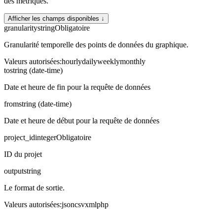
des métriques.
Afficher les champs disponibles ↓
granularity
string
Obligatoire
Granularité temporelle des points de données du graphique.
Valeurs autorisées
:
hourly
daily
weekly
monthly
to
string (date-time)
Date et heure de fin pour la requête de données
from
string (date-time)
Date et heure de début pour la requête de données
project_id
integer
Obligatoire
ID du projet
output
string
Le format de sortie.
Valeurs autorisées
:
json
csv
xml
php