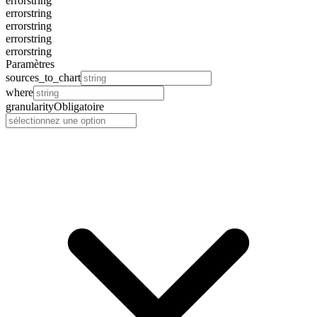
error
string
error
string
error
string
error
string
error
string
Paramètres
sources_to_chart
where
granularity
Obligatoire