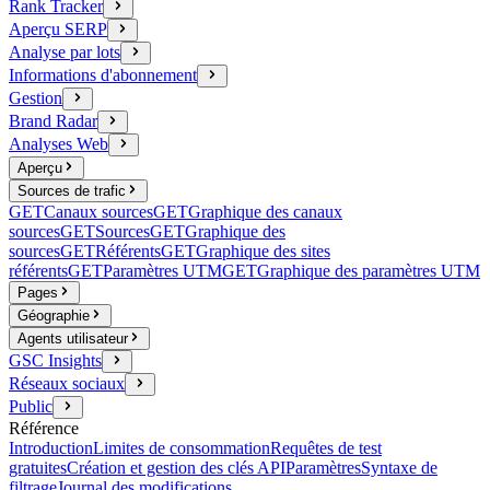
Rank Tracker
Aperçu SERP
Analyse par lots
Informations d'abonnement
Gestion
Brand Radar
Analyses Web
Aperçu
Sources de trafic
GET
Canaux sources
GET
Graphique des canaux
sources
GET
Sources
GET
Graphique des
sources
GET
Référents
GET
Graphique des sites
référents
GET
Paramètres UTM
GET
Graphique des paramètres UTM
Pages
Géographie
Agents utilisateur
GSC Insights
Réseaux sociaux
Public
Référence
Introduction
Limites de consommation
Requêtes de test
gratuites
Création et gestion des clés API
Paramètres
Syntaxe de
filtrage
Journal des modifications