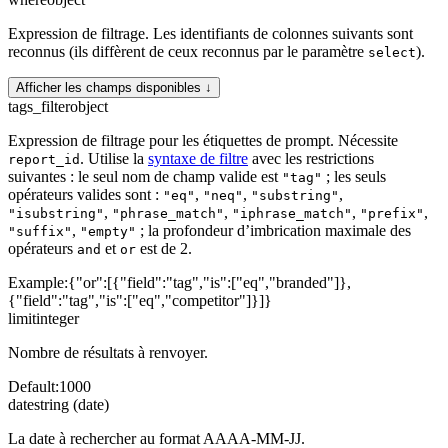
Expression de filtrage. Les identifiants de colonnes suivants sont
reconnus (ils diffèrent de ceux reconnus par le paramètre
).
select
Afficher les champs disponibles ↓
tags_filter
object
Expression de filtrage pour les étiquettes de prompt. Nécessite
. Utilise la
syntaxe de filtre
avec les restrictions
report_id
suivantes : le seul nom de champ valide est
; les seuls
"tag"
opérateurs valides sont :
,
,
,
"eq"
"neq"
"substring"
,
,
,
,
"isubstring"
"phrase_match"
"iphrase_match"
"prefix"
,
; la profondeur d’imbrication maximale des
"suffix"
"empty"
opérateurs
et
est de 2.
and
or
Example:
{"or":[{"field":"tag","is":["eq","branded"]},
{"field":"tag","is":["eq","competitor"]}]}
limit
integer
Nombre de résultats à renvoyer.
Default:
1000
date
string (date)
La date à rechercher au format AAAA-MM-JJ.