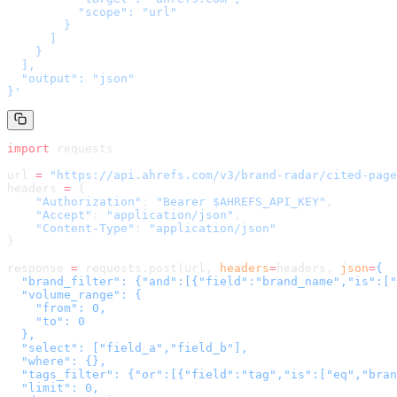
          "scope": "url"

        }

      ]

    }

  ],

  "output": "json"

}
'
import
 requests
url 
=
 "
https://api.ahrefs.com/v3/brand-radar/cited-page
headers 
=
 {
    "Authorization"
: 
"Bearer $AHREFS_API_KEY"
,
    "Accept"
: 
"application/json"
,
    "Content-Type"
: 
"application/json"
}
response 
=
 requests.post(url, 
headers
=
headers
, 
json
=
{

  "brand_filter": {"and":[{"field":"brand_name","is":["
  "volume_range": {

    "from": 0,

    "to": 0

  },

  "select": ["field_a","field_b"],

  "where": {},

  "tags_filter": {"or":[{"field":"tag","is":["eq","bran
  "limit": 0,
