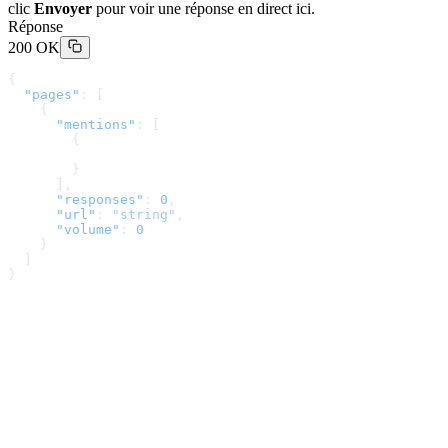
clic
Envoyer
pour voir une réponse en direct ici.
Réponse
200 OK
{
  "pages"
: [
    {
      "mentions"
: [
        {
        }
      ],
      "responses"
: 
0
,
      "url"
: 
"string"
,
      "volume"
: 
0
    }
  ]
}