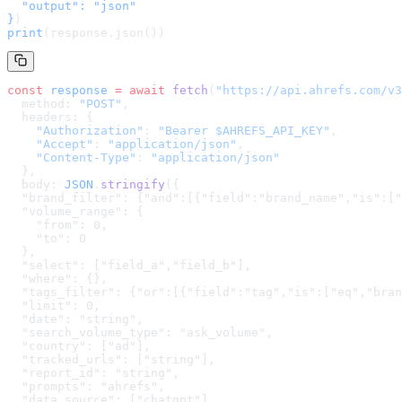
  "output": "json"

}
)
print
(response.json())
const
 response
 =
 await
 fetch
(
"
https://api.ahrefs.com/v3
  method: 
"POST"
,
  headers: {
    "Authorization"
: 
"Bearer $AHREFS_API_KEY"
,
    "Accept"
: 
"application/json"
,
    "Content-Type"
: 
"application/json"
  },
  body: 
JSON
.
stringify
(
{

  "brand_filter": {"and":[{"field":"brand_name","is":["
  "volume_range": {

    "from": 0,

    "to": 0

  },

  "select": ["field_a","field_b"],

  "where": {},

  "tags_filter": {"or":[{"field":"tag","is":["eq","bran
  "limit": 0,

  "date": "string",

  "search_volume_type": "ask_volume",

  "country": ["ad"],

  "tracked_urls": ["string"],

  "report_id": "string",

  "prompts": "ahrefs",

  "data_source": ["chatgpt"],
