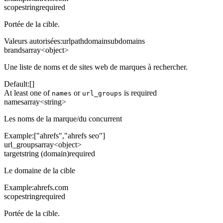
scope
string
required
Portée de la cible.
Valeurs autorisées
:
url
path
domain
subdomains
brands
array<object>
Une liste de noms et de sites web de marques à rechercher.
Default:
[]
At least one of
or
is required
names
url_groups
names
array<string>
Les noms de la marque/du concurrent
Example:
["ahrefs","ahrefs seo"]
url_groups
array<object>
target
string (domain)
required
Le domaine de la cible
Example:
ahrefs.com
scope
string
required
Portée de la cible.