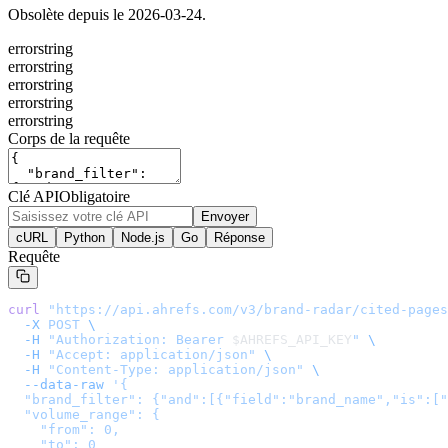
Obsolète depuis le 2026-03-24.
error
string
error
string
error
string
error
string
error
string
Corps de la requête
Clé API
Obligatoire
Envoyer
cURL
Python
Node.js
Go
Réponse
Requête
curl
 "
https://api.ahrefs.com/v3/brand-radar/cited-pages
  -X
 POST
 \
  -H
 "Authorization: Bearer 
$AHREFS_API_KEY
"
 \
  -H
 "Accept: application/json"
 \
  -H
 "Content-Type: application/json"
 \
  --data-raw
 '
{

  "brand_filter": {"and":[{"field":"brand_name","is":["
  "volume_range": {

    "from": 0,

    "to": 0
