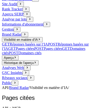
Site Audit
Rank Tracker
Aperçu SERP
Analyse par lots
Informations d'abonnement
Gestion
Brand Radar
Visibilité en matière d’IA
GET
Réponses basées sur l’IA
POST
Réponses basées sur
l’IA
GET
Pages citées
POST
Pages citées
GET
Domaines
cités
POST
Domaines cités
Aperçu
Historique de l'aperçu
Analyses Web
GSC Insights
Réseaux sociaux
Public
API
/
Brand Radar
/
Visibilité en matière d’IA
/
Pages citées