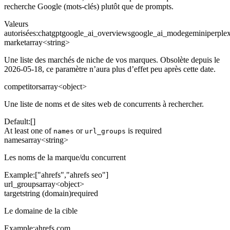
recherche Google (mots-clés) plutôt que de prompts.
Valeurs
autorisées
:
chatgpt
google_ai_overviews
google_ai_mode
gemini
perplex
market
array<string>
Une liste des marchés de niche de vos marques. Obsolète depuis le
2026-05-18, ce paramètre n’aura plus d’effet peu après cette date.
competitors
array<object>
Une liste de noms et de sites web de concurrents à rechercher.
Default:
[]
At least one of
or
is required
names
url_groups
names
array<string>
Les noms de la marque/du concurrent
Example:
["ahrefs","ahrefs seo"]
url_groups
array<object>
target
string (domain)
required
Le domaine de la cible
Example:
ahrefs.com