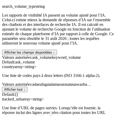
search_volume_type
string
Les rapports de visibilité IA passent au volume ajusté pour l’IA.
Celui-ci estime mieux la demande de réponses d’IA sur l’ensemble
des chatbots et des interfaces de recherche IA. Il est calculé en
ajustant le volume de recherche Google en fonction de l’utilisation
estimée de chaque plateforme d’IA par rapport à celle de Google. Ce
paramètre sera obsolète le 31 août 2026 ; toutes les requêtes
utiliseront le nouveau volume ajusté pour l’IA.
Afficher les champs disponibles ↓
Valeurs autorisées
:
ask_volume
keyword_volume
Default:
ask_volume
country
array<string>
Une liste de codes pays à deux lettres (ISO 3166-1 alpha-2).
Valeurs autorisées
:
ad
ae
af
ag
ai
al
am
ao
ar
as
at
au
aw
az
ba
…
Afficher tout ↓
Default:
[]
tracked_urls
array<string>
Une liste d’URL de pages suivies. Lorsqu’elle est fournie, la
réponse inclut des lignes avec zéro citation pour toutes les URL