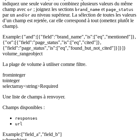
indiquez une seule valeur ou combinez plusieurs valeurs du même
champ avec
; joignez les sections
et
or
brand_name
page_status
par un
/
au niveau supérieur. La sélection de toutes les valeurs
and
or
d’un champ est rejetée, car elle correspond à tout (omettez plutôt le
champ).
Example:
{"and":[{"field":"brand_name","is":["eq","mentioned"]},
{"or":[{"field":"page_status","is":["eq","cited"]},
{"field":"page_status","is":["eq","found_but_not_cited"]}]}]}
volume_range
object
La plage de volume à utiliser comme filtre.
from
integer
to
integer
select
array<string>
Required
Une liste de champs à renvoyer.
Champs disponibles :
responses
url
Example:
["field_a","field_b"]
where
object