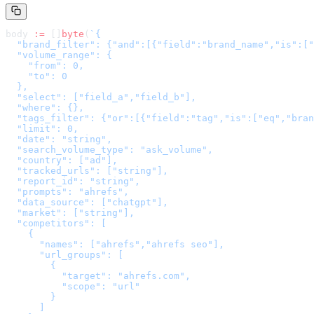
body 
:=
 []
byte
(
`
{

  "brand_filter": {"and":[{"field":"brand_name","is":["
  "volume_range": {

    "from": 0,

    "to": 0

  },

  "select": ["field_a","field_b"],

  "where": {},

  "tags_filter": {"or":[{"field":"tag","is":["eq","bran
  "limit": 0,

  "date": "string",

  "search_volume_type": "ask_volume",

  "country": ["ad"],

  "tracked_urls": ["string"],

  "report_id": "string",

  "prompts": "ahrefs",

  "data_source": ["chatgpt"],

  "market": ["string"],

  "competitors": [

    {

      "names": ["ahrefs","ahrefs seo"],

      "url_groups": [

        {

          "target": "ahrefs.com",

          "scope": "url"

        }

      ]
