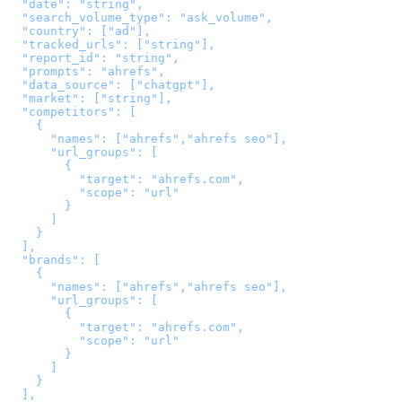
  "date": "string",

  "search_volume_type": "ask_volume",

  "country": ["ad"],

  "tracked_urls": ["string"],

  "report_id": "string",

  "prompts": "ahrefs",

  "data_source": ["chatgpt"],

  "market": ["string"],

  "competitors": [

    {

      "names": ["ahrefs","ahrefs seo"],

      "url_groups": [

        {

          "target": "ahrefs.com",

          "scope": "url"

        }

      ]

    }

  ],

  "brands": [

    {

      "names": ["ahrefs","ahrefs seo"],

      "url_groups": [

        {

          "target": "ahrefs.com",

          "scope": "url"

        }

      ]

    }

  ],
