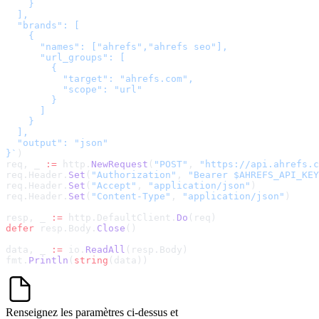
    }

  ],

  "brands": [

    {

      "names": ["ahrefs","ahrefs seo"],

      "url_groups": [

        {

          "target": "ahrefs.com",

          "scope": "url"

        }

      ]

    }

  ],

  "output": "json"

}
`
)
req, _ 
:=
 http.
NewRequest
(
"POST"
, 
"
https://api.ahrefs.c
req.Header.
Set
(
"Authorization"
, 
"Bearer $AHREFS_API_KEY
req.Header.
Set
(
"Accept"
, 
"application/json"
)
req.Header.
Set
(
"Content-Type"
, 
"application/json"
)
resp, _ 
:=
 http.DefaultClient.
Do
(req)
defer
 resp.Body.
Close
()
data, _ 
:=
 io.
ReadAll
(resp.Body)
fmt.
Println
(
string
(data))
Renseignez les paramètres ci-dessus et