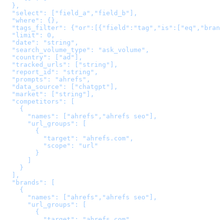
  },

  "select": ["field_a","field_b"],

  "where": {},

  "tags_filter": {"or":[{"field":"tag","is":["eq","bran
  "limit": 0,

  "date": "string",

  "search_volume_type": "ask_volume",

  "country": ["ad"],

  "tracked_urls": ["string"],

  "report_id": "string",

  "prompts": "ahrefs",

  "data_source": ["chatgpt"],

  "market": ["string"],

  "competitors": [

    {

      "names": ["ahrefs","ahrefs seo"],

      "url_groups": [

        {

          "target": "ahrefs.com",

          "scope": "url"

        }

      ]

    }

  ],

  "brands": [

    {

      "names": ["ahrefs","ahrefs seo"],

      "url_groups": [

        {

          "target": "ahrefs.com",
