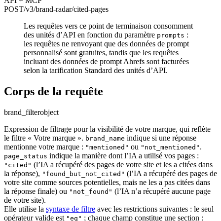
API + MCP
POST
/v3/brand-radar
/cited-pages
Les requêtes vers ce point de terminaison consomment
des unités d’API en fonction du paramètre
:
prompts
les requêtes ne renvoyant que des données de prompt
personnalisé sont gratuites, tandis que les requêtes
incluant des données de prompt Ahrefs sont facturées
selon la tarification Standard des unités d’API.
Corps de la requête
brand_filter
object
Expression de filtrage pour la visibilité de votre marque, qui reflète
le filtre « Votre marque ».
indique si une réponse
brand_name
mentionne votre marque :
ou
.
"mentioned"
"not_mentioned"
indique la manière dont l’IA a utilisé vos pages :
page_status
(l’IA a récupéré des pages de votre site et les a citées dans
"cited"
la réponse),
(l’IA a récupéré des pages de
"found_but_not_cited"
votre site comme sources potentielles, mais ne les a pas citées dans
la réponse finale) ou
(l’IA n’a récupéré aucune page
"not_found"
de votre site).
Elle utilise la
syntaxe de filtre
avec les restrictions suivantes : le seul
opérateur valide est
; chaque champ constitue une section :
"eq"