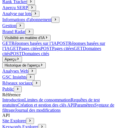
Rank Tracker
Aperçu SERP
Analyse par lots
Informations d'abonnement
Gestion
Brand Radar
Visibilité en matière d’IA
GET
Réponses basées sur l’IA
POST
Réponses basées sur
l’IA
GET
Pages citées
POST
Pages citées
GET
Domaines
cités
POST
Domaines cités
Aperçu
Historique de l'aperçu
Analyses Web
GSC Insights
Réseaux sociaux
Public
Référence
Introduction
Limites de consommation
Requêtes de test
gratuites
Création et gestion des clés API
Paramètres
Syntaxe de
filtrage
Journal des modifications
API
Site Explorer
Keywords Explorer