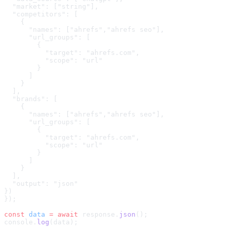
  "market": ["string"],

  "competitors": [

    {

      "names": ["ahrefs","ahrefs seo"],

      "url_groups": [

        {

          "target": "ahrefs.com",

          "scope": "url"

        }

      ]

    }

  ],

  "brands": [

    {

      "names": ["ahrefs","ahrefs seo"],

      "url_groups": [

        {

          "target": "ahrefs.com",

          "scope": "url"

        }

      ]

    }

  ],

  "output": "json"

}
)
});
const
 data
 =
 await
 response.
json
();
console.
log
(data);