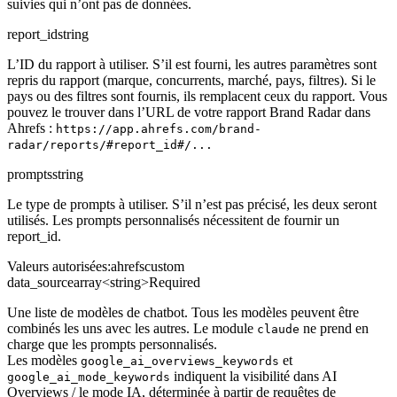
suivies qui n’ont pas de données.
report_id
string
L’ID du rapport à utiliser. S’il est fourni, les autres paramètres sont
repris du rapport (marque, concurrents, marché, pays, filtres). Si le
pays ou des filtres sont fournis, ils remplacent ceux du rapport. Vous
pouvez le trouver dans l’URL de votre rapport Brand Radar dans
Ahrefs :
https://app.ahrefs.com/brand-
radar/reports/#report_id#/...
prompts
string
Le type de prompts à utiliser. S’il n’est pas précisé, les deux seront
utilisés. Les prompts personnalisés nécessitent de fournir un
report_id.
Valeurs autorisées
:
ahrefs
custom
data_source
array<string>
Required
Une liste de modèles de chatbot. Tous les modèles peuvent être
combinés les uns avec les autres. Le module
ne prend en
claude
charge que les prompts personnalisés.
Les modèles
et
google_ai_overviews_keywords
indiquent la visibilité dans AI
google_ai_mode_keywords
Overviews / le mode IA, déterminée à partir de requêtes de