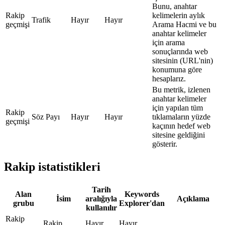
Bunu, anahtar
Rakip
kelimelerin aylık
Trafik
Hayır
Hayır
geçmişi
Arama Hacmi ve bu
anahtar kelimeler
için arama
sonuçlarında web
sitesinin (URL'nin)
konumuna göre
hesaplarız.
Bu metrik, izlenen
anahtar kelimeler
için yapılan tüm
Rakip
Söz Payı
Hayır
Hayır
tıklamaların yüzde
geçmişi
kaçının hedef web
sitesine geldiğini
gösterir.
Rakip istatistikleri
Tarih
Alan
Keywords
İsim
aralığıyla
Açıklama
grubu
Explorer'dan
kullanılır
Rakip
Rakip
Hayır
Hayır