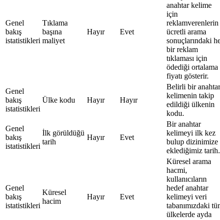
anahtar kelime
için
Genel
Tıklama
reklamverenlerin
bakış
başına
Hayır
Evet
ücretli arama
istatistikleri
maliyet
sonuçlarındaki h
bir reklam
tıklaması için
ödediği ortalama
fiyatı gösterir.
Belirli bir anahta
Genel
kelimenin takip
bakış
Ülke kodu
Hayır
Hayır
edildiği ülkenin
istatistikleri
kodu.
Bir anahtar
Genel
İlk görüldüğü
kelimeyi ilk kez
bakış
Hayır
Evet
tarih
bulup dizinimize
istatistikleri
eklediğimiz tarih.
Küresel arama
hacmi,
kullanıcıların
Genel
hedef anahtar
Küresel
bakış
Hayır
Evet
kelimeyi veri
hacim
istatistikleri
tabanımızdaki t
ülkelerde ayda