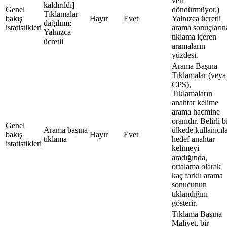
veri
kaldırıldı]
Genel
döndürmüyor.)
Tıklamalar
bakış
Hayır
Evet
Yalnızca ücretli
dağılımı:
istatistikleri
arama sonuçların
Yalnızca
tıklama içeren
ücretli
aramaların
yüzdesi.
Arama Başına
Tıklamalar (veya
CPS),
Tıklamaların
anahtar kelime
arama hacmine
oranıdır. Belirli b
Genel
Arama başına
ülkede kullanıcıl
bakış
Hayır
Evet
tıklama
hedef anahtar
istatistikleri
kelimeyi
aradığında,
ortalama olarak
kaç farklı arama
sonucunun
tıklandığını
gösterir.
Tıklama Başına
Maliyet, bir