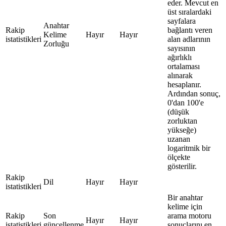
eder. Mevcut en
üst sıralardaki
sayfalara
Anahtar
Rakip
bağlantı veren
Kelime
Hayır
Hayır
istatistikleri
alan adlarının
Zorluğu
sayısının
ağırlıklı
ortalaması
alınarak
hesaplanır.
Ardından sonuç,
0'dan 100'e
(düşük
zorluktan
yükseğe)
uzanan
logaritmik bir
ölçekte
gösterilir.
Rakip
Dil
Hayır
Hayır
istatistikleri
Bir anahtar
kelime için
Rakip
Son
arama motoru
Hayır
Hayır
istatistikleri
güncellenme
sonuçlarını en