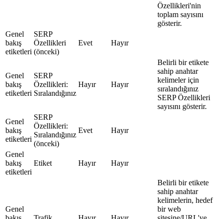
Özellikleri'nin
toplam sayısını
gösterir.
Genel
SERP
bakış
Özellikleri
Evet
Hayır
etiketleri
(önceki)
Belirli bir etikete
sahip anahtar
Genel
SERP
kelimeler için
bakış
Özellikleri:
Hayır
Hayır
sıralandığınız
etiketleri
Sıralandığınız
SERP Özellikleri
sayısını gösterir.
SERP
Genel
Özellikleri:
bakış
Evet
Hayır
Sıralandığınız
etiketleri
(önceki)
Genel
bakış
Etiket
Hayır
Hayır
etiketleri
Belirli bir etikete
sahip anahtar
kelimelerin, hedef
Genel
bir web
bakış
Trafik
Hayır
Hayır
sitesine/URL'ye