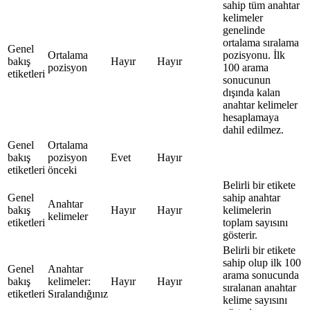
sahip tüm anahtar
kelimeler
genelinde
ortalama sıralama
Genel
Ortalama
pozisyonu. İlk
bakış
Hayır
Hayır
pozisyon
100 arama
etiketleri
sonucunun
dışında kalan
anahtar kelimeler
hesaplamaya
dahil edilmez.
Genel
Ortalama
bakış
pozisyon
Evet
Hayır
etiketleri
önceki
Belirli bir etikete
Genel
sahip anahtar
Anahtar
bakış
Hayır
Hayır
kelimelerin
kelimeler
etiketleri
toplam sayısını
gösterir.
Belirli bir etikete
sahip olup ilk 100
Genel
Anahtar
arama sonucunda
bakış
kelimeler:
Hayır
Hayır
sıralanan anahtar
etiketleri
Sıralandığınız
kelime sayısını