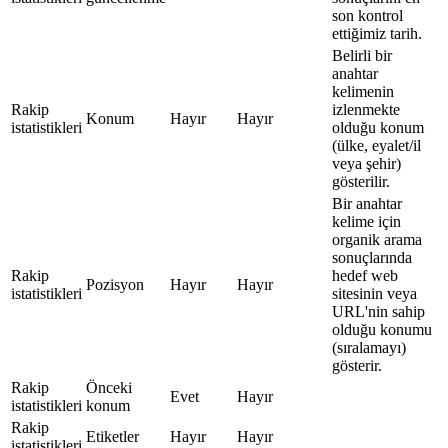
son kontrol
ettiğimiz tarih.
Belirli bir
anahtar
kelimenin
Rakip
izlenmekte
Konum
Hayır
Hayır
istatistikleri
olduğu konum
(ülke, eyalet/il
veya şehir)
gösterilir.
Bir anahtar
kelime için
organik arama
sonuçlarında
Rakip
hedef web
Pozisyon
Hayır
Hayır
istatistikleri
sitesinin veya
URL'nin sahip
olduğu konumu
(sıralamayı)
gösterir.
Rakip
Önceki
Evet
Hayır
istatistikleri
konum
Rakip
Etiketler
Hayır
Hayır
istatistikleri