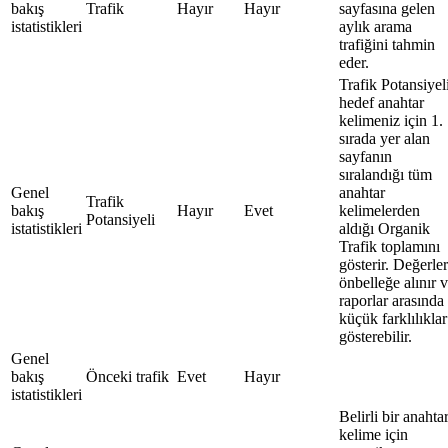
bakış
Trafik
Hayır
Hayır
sayfasına gelen
istatistikleri
aylık arama
trafiğini tahmin
eder.
Trafik Potansiyeli
hedef anahtar
kelimeniz için 1.
sırada yer alan
sayfanın
sıralandığı tüm
Genel
anahtar
Trafik
bakış
Hayır
Evet
kelimelerden
Potansiyeli
istatistikleri
aldığı Organik
Trafik toplamını
gösterir. Değerler
önbelleğe alınır 
raporlar arasında
küçük farklılıklar
gösterebilir.
Genel
bakış
Önceki trafik
Evet
Hayır
istatistikleri
Belirli bir anahta
kelime için