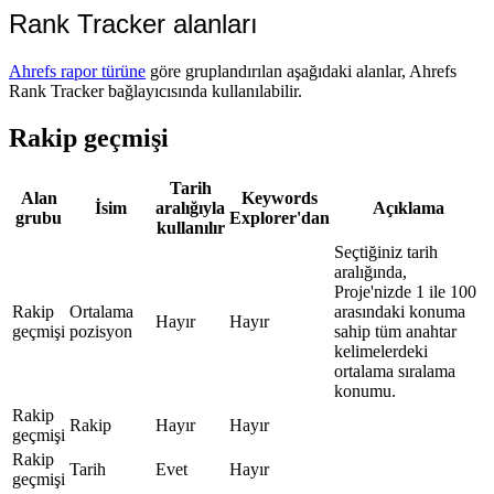
Rank Tracker alanları
Ahrefs rapor türüne
göre gruplandırılan aşağıdaki alanlar, Ahrefs
Rank Tracker bağlayıcısında kullanılabilir.
Rakip geçmişi
Tarih
Alan
Keywords
İsim
aralığıyla
Açıklama
grubu
Explorer'dan
kullanılır
Seçtiğiniz tarih
aralığında,
Proje'nizde 1 ile 100
Rakip
Ortalama
arasındaki konuma
Hayır
Hayır
geçmişi
pozisyon
sahip tüm anahtar
kelimelerdeki
ortalama sıralama
konumu.
Rakip
Rakip
Hayır
Hayır
geçmişi
Rakip
Tarih
Evet
Hayır
geçmişi