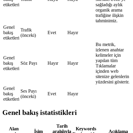
etiketleri
sağladığı aylık
organik arama
trafiğine ilişkin
tahminimiz.
Genel
Trafik
bakış
Evet
Hayır
(önceki)
etiketleri
Bu metrik,
izlenen anahtar
kelimeler için
Genel
yapılan tüm
bakış
Söz Payı
Hayır
Hayır
Tıklamalar
etiketleri
içinden web
sitenize gelenlerin
yüzdesini gösterir.
Genel
Ses Payı
bakış
Evet
Hayır
(önceki)
etiketleri
Genel bakış istatistikleri
Tarih
Alan
Keywords
İsim
aralığıyla
Açıklama