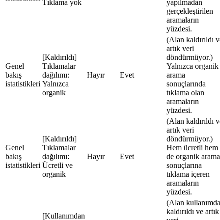
Tıklama yok
yapılmadan
gerçekleştirilen
aramaların
yüzdesi.
(Alan kaldırıldı v
artık veri
[Kaldırıldı]
döndürmüyor.)
Genel
Tıklamalar
Yalnızca organik
bakış
dağılımı:
Hayır
Evet
arama
istatistikleri
Yalnızca
sonuçlarında
organik
tıklama olan
aramaların
yüzdesi.
(Alan kaldırıldı v
artık veri
[Kaldırıldı]
döndürmüyor.)
Genel
Tıklamalar
Hem ücretli hem
bakış
dağılımı:
Hayır
Evet
de organik arama
istatistikleri
Ücretli ve
sonuçlarına
organik
tıklama içeren
aramaların
yüzdesi.
(Alan kullanımd
kaldırıldı ve artık
[Kullanımdan