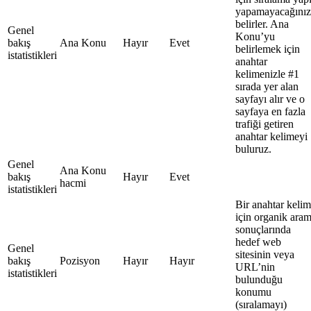
yapamayacağınız
belirler. Ana
Genel
Konu’yu
bakış
Ana Konu
Hayır
Evet
belirlemek için
istatistikleri
anahtar
kelimenizle #1
sırada yer alan
sayfayı alır ve o
sayfaya en fazla
trafiği getiren
anahtar kelimeyi
buluruz.
Genel
Ana Konu
bakış
Hayır
Evet
hacmi
istatistikleri
Bir anahtar keli
için organik ara
sonuçlarında
hedef web
Genel
sitesinin veya
bakış
Pozisyon
Hayır
Hayır
URL’nin
istatistikleri
bulunduğu
konumu
(sıralamayı)