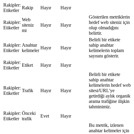
Rakipler:
Rakip
Hayır
Hayır
Etiketler
Gösterilen metriklerin
Web
Rakipler:
hedef web siteniz için
siteniz
Hayır
Hayır
Etiketler
olup olmadığını
mi
belirtir.
Belirli bir etikete
Rakipler:
Anahtar
sahip anahtar
Hayır
Hayır
Etiketler
kelimeler
kelimelerin toplam
sayısını gösterir.
Rakipler:
Etiket
Hayır
Hayır
Etiketler
Belirli bir etikete
sahip anahtar
kelimelerin hedef web
Rakipler:
Trafik
Hayır
Hayır
sitesi/URL'ye
Etiketler
getirdiği aylık organik
arama trafiğine ilişkin
tahminimiz.
Rakipler:
Önceki
Evet
Hayır
Etiketler
trafik
Bu metrik, izlenen
anahtar kelimeler için