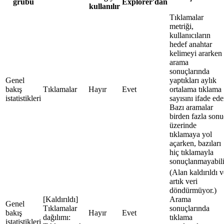
grubu
Explorer'dan
kullanılır
Tıklamalar
metriği,
kullanıcıların
hedef anahtar
kelimeyi ararken
arama
sonuçlarında
Genel
yaptıkları aylık
bakış
Tıklamalar
Hayır
Evet
ortalama tıklama
istatistikleri
sayısını ifade ede
Bazı aramalar
birden fazla sonu
üzerinde
tıklamaya yol
açarken, bazıları
hiç tıklamayla
sonuçlanmayabili
(Alan kaldırıldı v
artık veri
döndürmüyor.)
[Kaldırıldı]
Arama
Genel
Tıklamalar
sonuçlarında
bakış
Hayır
Evet
dağılımı:
tıklama
istatistikleri