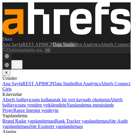
Docs
Ana Sayfa
REST API
MCP
Data Studio
Bot Analytics
Ahrefs Connect
Dokümanlarda ara...
⌘K
✕
Ürünler
Ana Sayfa
REST API
MCP
Data Studio
Bot Analytics
Ahrefs Connect
Giriş
Kılavuzlar
Ahrefs bağlayıcısını kullanarak bir veri kaynağı oluşturun
Ahrefs
bağlayıcısını yeniden yetkilendirin
Yapılandırma menüsünde
Proje/Rapor listesini yenileyin
Yapılandırma
Brand Radar yapılandırması
Rank Tracker yapılandırması
Site Audit
yapılandırması
Site Explorer yapılandırması
Alanlar