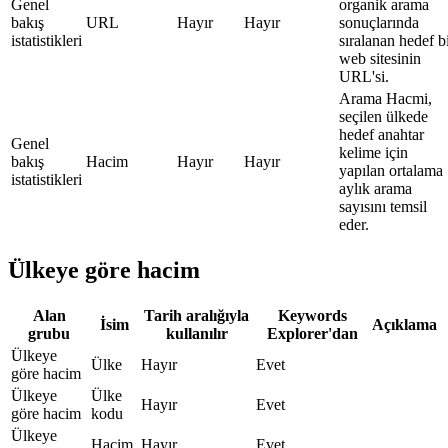
Genel
organik arama
bakış
URL
Hayır
Hayır
sonuçlarında
istatistikleri
sıralanan hedef b
web sitesinin
URL'si.
Arama Hacmi,
seçilen ülkede
hedef anahtar
Genel
kelime için
bakış
Hacim
Hayır
Hayır
yapılan ortalama
istatistikleri
aylık arama
sayısını temsil
eder.
Ülkeye göre hacim
Alan
Tarih aralığıyla
Keywords
İsim
Açıklama
grubu
kullanılır
Explorer'dan
Ülkeye
Ülke
Hayır
Evet
göre hacim
Ülkeye
Ülke
Hayır
Evet
göre hacim
kodu
Ülkeye
Hacim
Hayır
Evet