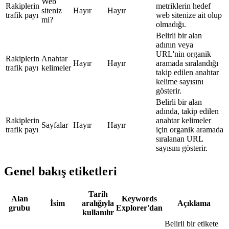
Web
Rakiplerin
metriklerin hedef
siteniz
Hayır
Hayır
trafik payı
web sitenize ait olup
mi?
olmadığı.
Belirli bir alan
adının veya
URL'nin organik
Rakiplerin
Anahtar
Hayır
Hayır
aramada sıralandığı
trafik payı
kelimeler
takip edilen anahtar
kelime sayısını
gösterir.
Belirli bir alan
adında, takip edilen
Rakiplerin
anahtar kelimeler
Sayfalar
Hayır
Hayır
trafik payı
için organik aramada
sıralanan URL
sayısını gösterir.
Genel bakış etiketleri
Tarih
Alan
Keywords
İsim
aralığıyla
Açıklama
grubu
Explorer'dan
kullanılır
Belirli bir etikete