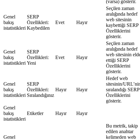
(varsa) gösterir.
Seçilen zaman
aralığında hedef
Genel
SERP
web sitesinin
bakış
Özellikleri:
Evet
Hayır
kaybettiği SERP
istatistikleri
Kaybedilen
Özelliklerini
gösterir.
Seçilen zaman
aralığında hedef
Genel
SERP
web sitesinin eld
bakış
Özellikleri:
Evet
Hayır
ettiği SERP
istatistikleri
Yeni
Özelliklerini
gösterir.
Hedef web
Genel
SERP
sitesinin/URL’ni
bakış
Özellikleri:
Hayır
Hayır
sıralandığı SERP
istatistikleri
Sıralandığınız
Özelliklerini
gösterir.
Genel
bakış
Etiketler
Hayır
Hayır
istatistikleri
Bu metrik, takip
edilen anahtar
Genel
kelimeden web