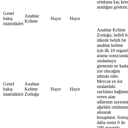
ortalama kaç ker
aradığını gösterir.
Genel
Anahtar
bakış
Hayır
Hayır
Kelime
istatistikleri
Anahtar Kelime
Zorluğu, belirli b
ülkede belirli bir
anahtar kelime
için ilk 10 organi
arama sonucund
sıralamaya
girmenin ne kada
zor olacağını
tahmin eder.
Mevcut en üst
Genel
Anahtar
sıralardaki
bakış
Kelime
Hayır
Hayır
sayfalara bağlant
istatistikleri
Zorluğu
veren alan
adlarının sayısını
ağırlıklı ortalama
alınarak
hesaplanır. Sonu
daha sonra 0 ile
100 arasında