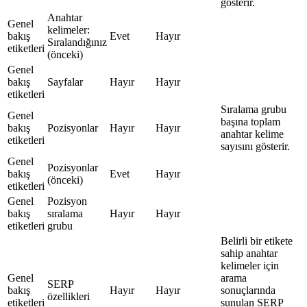
gösterir.
Anahtar
Genel
kelimeler:
bakış
Evet
Hayır
Sıralandığınız
etiketleri
(önceki)
Genel
bakış
Sayfalar
Hayır
Hayır
etiketleri
Sıralama grubu
Genel
başına toplam
bakış
Pozisyonlar
Hayır
Hayır
anahtar kelime
etiketleri
sayısını gösterir.
Genel
Pozisyonlar
bakış
Evet
Hayır
(önceki)
etiketleri
Genel
Pozisyon
bakış
sıralama
Hayır
Hayır
etiketleri
grubu
Belirli bir etikete
sahip anahtar
kelimeler için
Genel
arama
SERP
bakış
Hayır
Hayır
sonuçlarında
özellikleri
etiketleri
sunulan SERP