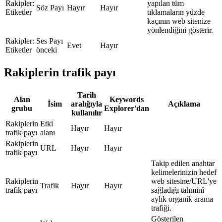
Rakipler:
yapılan tüm
Söz Payı
Hayır
Hayır
Etiketler
tıklamaların yüzde
kaçının web sitenize
yönlendiğini gösterir.
Rakipler:
Ses Payı
Evet
Hayır
Etiketler
önceki
Rakiplerin trafik payı
Tarih
Alan
Keywords
İsim
aralığıyla
Açıklama
grubu
Explorer'dan
kullanılır
Rakiplerin
Etki
Hayır
Hayır
trafik payı
alanı
Rakiplerin
URL
Hayır
Hayır
trafik payı
Takip edilen anahtar
kelimelerinizin hedef
Rakiplerin
web sitesine/URL'ye
Trafik
Hayır
Hayır
trafik payı
sağladığı tahminî
aylık organik arama
trafiği.
Gösterilen