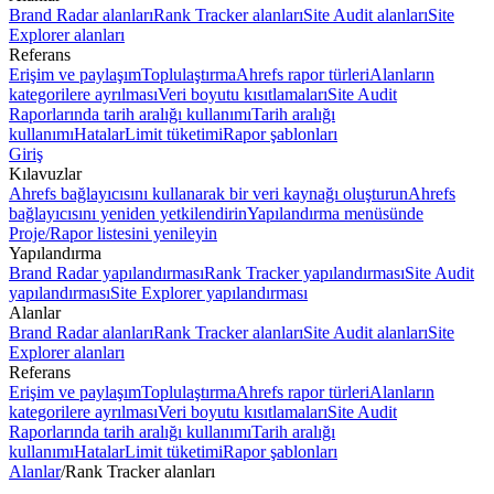
Brand Radar alanları
Rank Tracker alanları
Site Audit alanları
Site
Explorer alanları
Referans
Erişim ve paylaşım
Toplulaştırma
Ahrefs rapor türleri
Alanların
kategorilere ayrılması
Veri boyutu kısıtlamaları
Site Audit
Raporlarında tarih aralığı kullanımı
Tarih aralığı
kullanımı
Hatalar
Limit tüketimi
Rapor şablonları
Giriş
Kılavuzlar
Ahrefs bağlayıcısını kullanarak bir veri kaynağı oluşturun
Ahrefs
bağlayıcısını yeniden yetkilendirin
Yapılandırma menüsünde
Proje/Rapor listesini yenileyin
Yapılandırma
Brand Radar yapılandırması
Rank Tracker yapılandırması
Site Audit
yapılandırması
Site Explorer yapılandırması
Alanlar
Brand Radar alanları
Rank Tracker alanları
Site Audit alanları
Site
Explorer alanları
Referans
Erişim ve paylaşım
Toplulaştırma
Ahrefs rapor türleri
Alanların
kategorilere ayrılması
Veri boyutu kısıtlamaları
Site Audit
Raporlarında tarih aralığı kullanımı
Tarih aralığı
kullanımı
Hatalar
Limit tüketimi
Rapor şablonları
Alanlar
/
Rank Tracker alanları