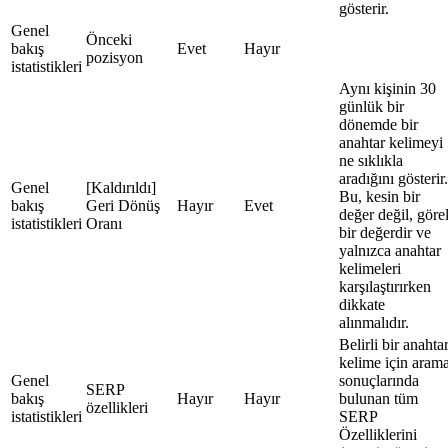
gösterir.
Genel
Önceki
bakış
Evet
Hayır
pozisyon
istatistikleri
Aynı kişinin 30
günlük bir
dönemde bir
anahtar kelimeyi
ne sıklıkla
aradığını gösterir.
Genel
[Kaldırıldı]
Bu, kesin bir
bakış
Geri Dönüş
Hayır
Evet
değer değil, görel
istatistikleri
Oranı
bir değerdir ve
yalnızca anahtar
kelimeleri
karşılaştırırken
dikkate
alınmalıdır.
Belirli bir anahta
kelime için aram
Genel
sonuçlarında
SERP
bakış
Hayır
Hayır
bulunan tüm
özellikleri
istatistikleri
SERP
Özelliklerini