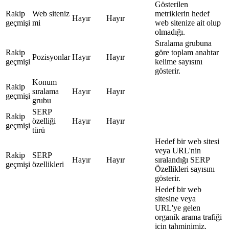
Gösterilen
Rakip
Web siteniz
metriklerin hedef
Hayır
Hayır
geçmişi
mi
web sitenize ait olup
olmadığı.
Sıralama grubuna
Rakip
göre toplam anahtar
Pozisyonlar
Hayır
Hayır
geçmişi
kelime sayısını
gösterir.
Konum
Rakip
sıralama
Hayır
Hayır
geçmişi
grubu
SERP
Rakip
özelliği
Hayır
Hayır
geçmişi
türü
Hedef bir web sitesi
veya URL'nin
Rakip
SERP
Hayır
Hayır
sıralandığı SERP
geçmişi
özellikleri
Özellikleri sayısını
gösterir.
Hedef bir web
sitesine veya
URL'ye gelen
organik arama trafiği
için tahminimiz.