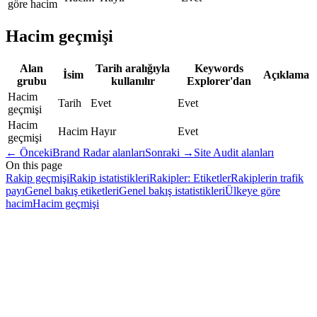
göre hacim
Hacim geçmişi
Alan
Tarih aralığıyla
Keywords
İsim
Açıklama
grubu
kullanılır
Explorer'dan
Hacim
Tarih
Evet
Evet
geçmişi
Hacim
Hacim
Hayır
Evet
geçmişi
←
Önceki
Brand Radar alanları
Sonraki
→
Site Audit alanları
On this page
Rakip geçmişi
Rakip istatistikleri
Rakipler: Etiketler
Rakiplerin trafik
payı
Genel bakış etiketleri
Genel bakış istatistikleri
Ülkeye göre
hacim
Hacim geçmişi