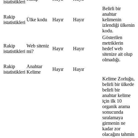
istatistikleri
Belirli bir
anahtar
Rakip
Ülke kodu
Hayır
Hayır
kelimenin
istatistikleri
izlendiği ülkenin
kodu.
Gösterilen
metriklerin
Rakip
Web siteniz
Hayır
Hayır
hedef web
istatistikleri
mi?
sitenize ait olup
olmadığı.
Rakip
Anahtar
Hayır
Hayır
istatistikleri
Kelime
Kelime Zorluğu,
belirli bir ülkede
belirli bir
anahtar kelime
için ilk 10
organik arama
sonucunda
sıralamaya
girmenin ne
kadar zor
olacağını tahmin