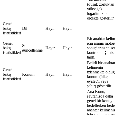
(düşük zorluktan
yükseğe)
logaritmik bir
ölçekte gösterilir.
Genel
bakış
Dil
Hayır
Hayır
istatistikleri
Bir anahtar keli
Genel
için arama motor
Son
bakış
Hayır
Hayır
sonuçlarını en so
güncellenme
istatistikleri
kontrol ettiğimiz
tarih.
Belirli bir anahta
kelimenin
Genel
izlenmekte oldu
bakış
Konum
Hayır
Hayır
konum (ülke,
istatistikleri
eyalet/il veya
şehir) gösterilir.
Ana Konu,
sayfanızda daha
genel bir konuyu
hedeflerken hede
anahtar kelimeni
için sıralama yap