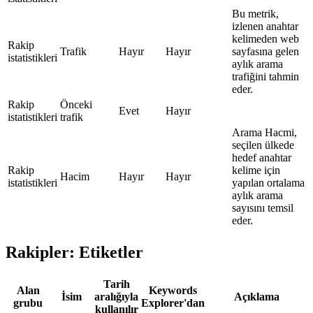
Bu metrik,
izlenen anahtar
kelimeden web
Rakip
Trafik
Hayır
Hayır
sayfasına gelen
istatistikleri
aylık arama
trafiğini tahmin
eder.
Rakip
Önceki
Evet
Hayır
istatistikleri
trafik
Arama Hacmi,
seçilen ülkede
hedef anahtar
Rakip
kelime için
Hacim
Hayır
Hayır
istatistikleri
yapılan ortalama
aylık arama
sayısını temsil
eder.
Rakipler: Etiketler
Tarih
Alan
Keywords
İsim
aralığıyla
Açıklama
grubu
Explorer'dan
kullanılır