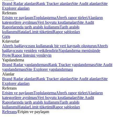
Brand Radar alanları
Rank Tracker alanları
Site Audit alanları
Site
Explorer alanları
Referans
Erişim ve paylaşım
Toplulaştırma
Ahrefs rapor türleri
Alanların
kategorilere ayrılması
Veri boyutu kısıtlamaları
Site Audit
Raporlarında tarih aralığı kullanımı
Tarih aralığı
kullanımı
Hatalar
Limit tüketimi
Rapor şablonları
Giriş
Kılavuzlar
Ahrefs bağlayıcısını kullanarak bir veri kaynağı oluşturun
Ahrefs
bağlayıcısını yeniden yetkilendirin
Yapılandırma menüsünde
Proje/Rapor listesini yenileyin
Yapılandırma
Brand Radar yapılandırması
Rank Tracker yapılandırması
Site Audit
yapılandırması
Site Explorer yapılandırması
Alanlar
Brand Radar alanları
Rank Tracker alanları
Site Audit alanları
Site
Explorer alanları
Referans
Erişim ve paylaşım
Toplulaştırma
Ahrefs rapor türleri
Alanların
kategorilere ayrılması
Veri boyutu kısıtlamaları
Site Audit
Raporlarında tarih aralığı kullanımı
Tarih aralığı
kullanımı
Hatalar
Limit tüketimi
Rapor şablonları
Referans
/
Erişim ve paylaşım