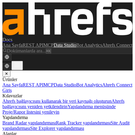
Docs
Ana Sayfa
REST API
MCP
Data Studio
Bot Analytics
Ahrefs Connect
Dokümanlarda ara...
⌘K
✕
Ürünler
Ana Sayfa
REST API
MCP
Data Studio
Bot Analytics
Ahrefs Connect
Giriş
Kılavuzlar
Ahrefs bağlayıcısını kullanarak bir veri kaynağı oluşturun
Ahrefs
bağlayıcısını yeniden yetkilendirin
Yapılandırma menüsünde
Proje/Rapor listesini yenileyin
Yapılandırma
Brand Radar yapılandırması
Rank Tracker yapılandırması
Site Audit
yapılandırması
Site Explorer yapılandırması
Alanlar