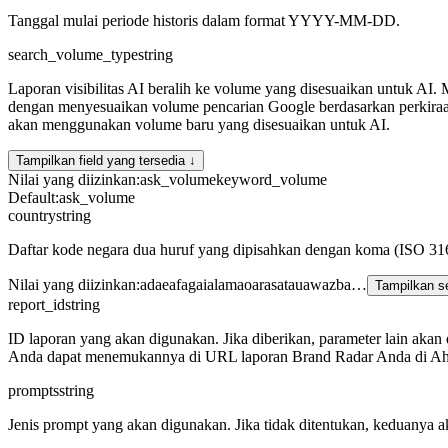
Tanggal mulai periode historis dalam format YYYY-MM-DD.
search_volume_type
string
Laporan visibilitas AI beralih ke volume yang disesuaikan untuk AI.
dengan menyesuaikan volume pencarian Google berdasarkan perkiraa
akan menggunakan volume baru yang disesuaikan untuk AI.
Tampilkan field yang tersedia ↓
Nilai yang diizinkan
:
ask_volume
keyword_volume
Default
:
ask_volume
country
string
Daftar kode negara dua huruf yang dipisahkan dengan koma (ISO 316
Nilai yang diizinkan
:
ad
ae
af
ag
ai
al
am
ao
ar
as
at
au
aw
az
ba
…
Tampilkan 
report_id
string
ID laporan yang akan digunakan. Jika diberikan, parameter lain akan di
Anda dapat menemukannya di URL laporan Brand Radar Anda di Ah
prompts
string
Jenis prompt yang akan digunakan. Jika tidak ditentukan, keduanya 