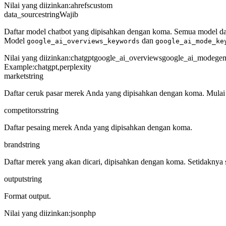
Nilai yang diizinkan
:
ahrefs
custom
data_source
string
Wajib
Daftar model chatbot yang dipisahkan dengan koma. Semua model da
Model
dan
google_ai_overviews_keywords
google_ai_mode_ke
Nilai yang diizinkan
:
chatgpt
google_ai_overviews
google_ai_mode
gem
Example:
chatgpt,perplexity
market
string
Daftar ceruk pasar merek Anda yang dipisahkan dengan koma. Mulai ti
competitors
string
Daftar pesaing merek Anda yang dipisahkan dengan koma.
brand
string
Daftar merek yang akan dicari, dipisahkan dengan koma. Setidaknya sa
output
string
Format output.
Nilai yang diizinkan
:
json
php