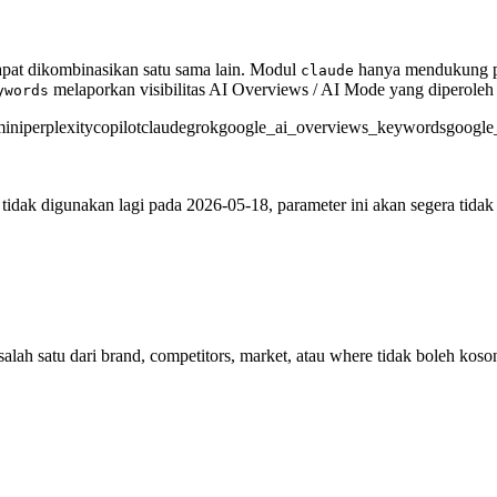
pat dikombinasikan satu sama lain. Modul
hanya mendukung p
claude
melaporkan visibilitas AI Overviews / AI Mode yang diperoleh d
ywords
ini
perplexity
copilot
claude
grok
google_ai_overviews_keywords
google
dak digunakan lagi pada 2026-05-18, parameter ini akan segera tidak b
lah satu dari brand, competitors, market, atau where tidak boleh koso