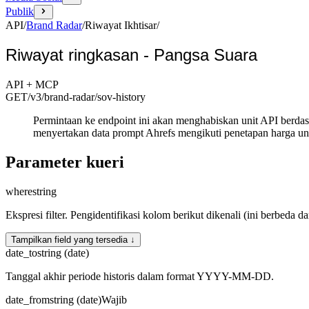
Publik
API
/
Brand Radar
/
Riwayat Ikhtisar
/
Riwayat ringkasan - Pangsa Suara
API + MCP
GET
/v3/brand-radar
/sov-history
Permintaan ke endpoint ini akan menghabiskan unit API berda
menyertakan data prompt Ahrefs mengikuti penetapan harga un
Parameter kueri
where
string
Ekspresi filter. Pengidentifikasi kolom berikut dikenali (ini berbeda d
Tampilkan field yang tersedia ↓
date_to
string (date)
Tanggal akhir periode historis dalam format YYYY-MM-DD.
date_from
string (date)
Wajib