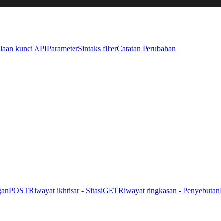
laan kunci API
Parameter
Sintaks filter
Catatan Perubahan
gan
POST
Riwayat ikhtisar - Sitasi
GET
Riwayat ringkasan - Penyebutan