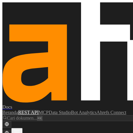
Docs
Beranda
REST API
MCP
Data Studio
Bot Analytics
Ahrefs Connect
Cari dokumen...
⌘K