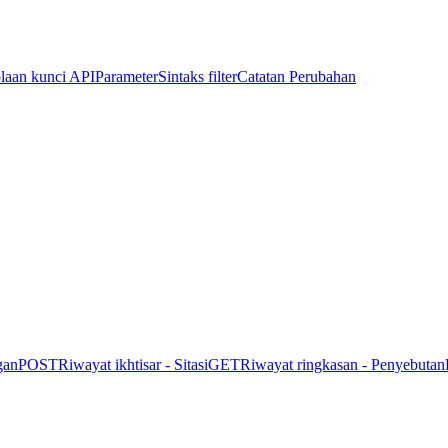
laan kunci API
Parameter
Sintaks filter
Catatan Perubahan
gan
POST
Riwayat ikhtisar - Sitasi
GET
Riwayat ringkasan - Penyebutan