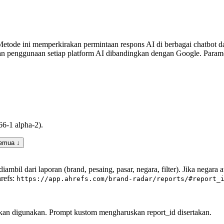
 Metode ini memperkirakan permintaan respons AI di berbagai chatbot d
n penggunaan setiap platform AI dibandingkan dengan Google. Paramet
6-1 alpha-2).
semua ↓
ambil dari laporan (brand, pesaing, pasar, negara, filter). Jika negara
refs:
https://app.ahrefs.com/brand-radar/reports/#report_
akan digunakan. Prompt kustom mengharuskan report_id disertakan.