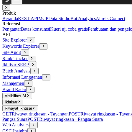
✕
Produk
Beranda
REST API
MCP
Data Studio
Bot Analytics
Ahrefs Connect
Referensi
Pengantar
Batas konsumsi
Kueri uji coba gratis
Pembuatan dan pengelo
API
Site Explorer
Keywords Explorer
Site Audit
Rank Tracker
Ikhtisar SERP
Batch Analysis
Informasi Langganan
Manajemen
Brand Radar
Visibilitas AI
Ikhtisar
Riwayat Ikhtisar
GET
Riwayat ringkasan - Tayangan
POST
Riwayat ringkasan - Tayan
Pangsa Suara
POST
Riwayat ringkasan - Pangsa Suara
Web Analytics
GSC Insights