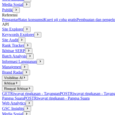
Media Sosial
Publik
Referensi
Pengantar
Batas konsumsi
Kueri uji coba gratis
Pembuatan dan pengelo
API
Site Explorer
Keywords Explorer
Site Audit
Rank Tracker
Ikhtisar SERP
Batch Analysis
Informasi Langganan
Manajemen
Brand Radar
Visibilitas AI
Ikhtisar
Riwayat Ikhtisar
GET
Riwayat ringkasan - Tayangan
POST
Riwayat ringkasan - Tayan
Pangsa Suara
POST
Riwayat ringkasan - Pangsa Suara
Web Analytics
GSC Insights
Media Sosial