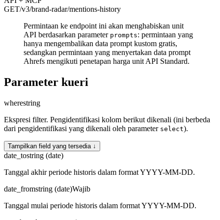
API + MCP
GET
/v3/brand-radar
/mentions-history
Permintaan ke endpoint ini akan menghabiskan unit
API berdasarkan parameter
: permintaan yang
prompts
hanya mengembalikan data prompt kustom gratis,
sedangkan permintaan yang menyertakan data prompt
Ahrefs mengikuti penetapan harga unit API Standard.
Parameter kueri
where
string
Ekspresi filter. Pengidentifikasi kolom berikut dikenali (ini berbeda
dari pengidentifikasi yang dikenali oleh parameter
).
select
Tampilkan field yang tersedia ↓
date_to
string (date)
Tanggal akhir periode historis dalam format YYYY-MM-DD.
date_from
string (date)
Wajib
Tanggal mulai periode historis dalam format YYYY-MM-DD.