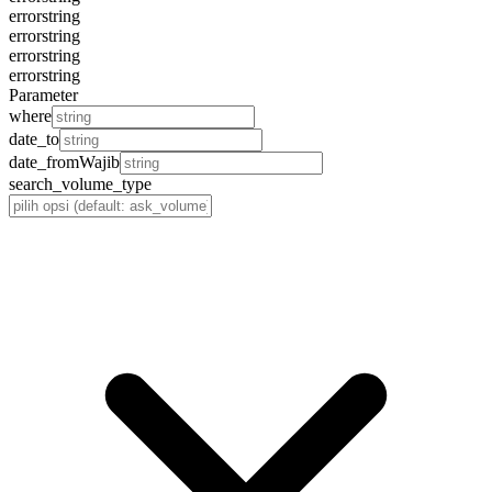
error
string
error
string
error
string
error
string
Parameter
where
date_to
date_from
Wajib
search_volume_type