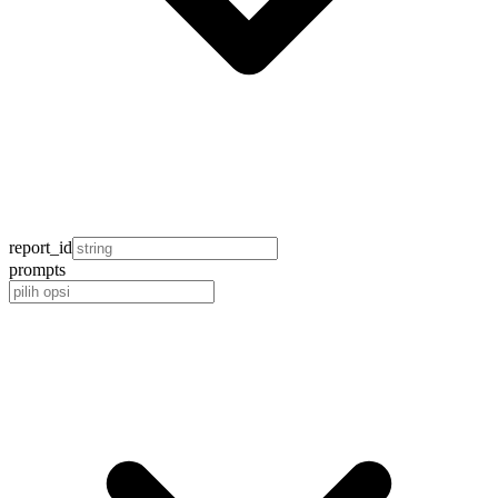
report_id
prompts