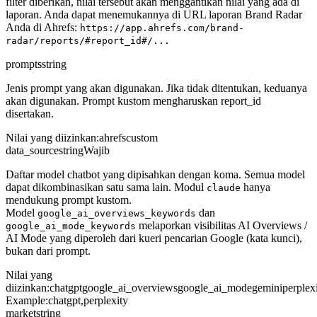
filter diberikan, nilai tersebut akan menggantikan nilai yang ada di
laporan. Anda dapat menemukannya di URL laporan Brand Radar
Anda di Ahrefs:
https://app.ahrefs.com/brand-
radar/reports/#report_id#/...
prompts
string
Jenis prompt yang akan digunakan. Jika tidak ditentukan, keduanya
akan digunakan. Prompt kustom mengharuskan report_id
disertakan.
Nilai yang diizinkan
:
ahrefs
custom
data_source
string
Wajib
Daftar model chatbot yang dipisahkan dengan koma. Semua model
dapat dikombinasikan satu sama lain. Modul
hanya
claude
mendukung prompt kustom.
Model
dan
google_ai_overviews_keywords
melaporkan visibilitas AI Overviews /
google_ai_mode_keywords
AI Mode yang diperoleh dari kueri pencarian Google (kata kunci),
bukan dari prompt.
Nilai yang
diizinkan
:
chatgpt
google_ai_overviews
google_ai_mode
gemini
perplex
Example:
chatgpt,perplexity
market
string