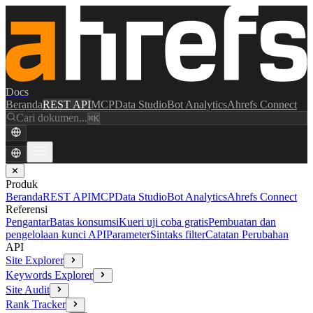
Docs
Beranda
REST API
MCP
Data Studio
Bot Analytics
Ahrefs Connect
Cari dokumen...
⌘K
✕
Produk
Beranda
REST API
MCP
Data Studio
Bot Analytics
Ahrefs Connect
Referensi
Pengantar
Batas konsumsi
Kueri uji coba gratis
Pembuatan dan
pengelolaan kunci API
Parameter
Sintaks filter
Catatan Perubahan
API
Site Explorer
Keywords Explorer
Site Audit
Rank Tracker