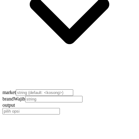
market
brand
Wajib
output