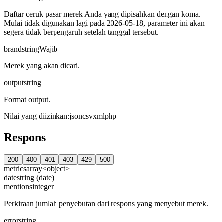
Daftar ceruk pasar merek Anda yang dipisahkan dengan koma.
Mulai tidak digunakan lagi pada 2026-05-18, parameter ini akan
segera tidak berpengaruh setelah tanggal tersebut.
brand
string
Wajib
Merek yang akan dicari.
output
string
Format output.
Nilai yang diizinkan
:
json
csv
xml
php
Respons
200
400
401
403
429
500
metrics
array<object>
date
string (date)
mentions
integer
Perkiraan jumlah penyebutan dari respons yang menyebut merek.
error
string