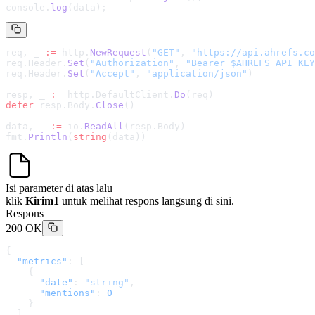
console.
log
(data);
req, _ 
:=
 http.
NewRequest
(
"GET"
, 
"
https://api.ahrefs.co
req.Header.
Set
(
"Authorization"
, 
"Bearer $AHREFS_API_KEY
req.Header.
Set
(
"Accept"
, 
"application/json"
)
resp, _ 
:=
 http.DefaultClient.
Do
(req)
defer
 resp.Body.
Close
()
data, _ 
:=
 io.
ReadAll
(resp.Body)
fmt.
Println
(
string
(data))
Isi parameter di atas lalu
klik
Kirim1
untuk melihat respons langsung di sini.
Respons
200 OK
{
  "metrics"
: [
    {
      "date"
: 
"string"
,
      "mentions"
: 
0
    }
  ]