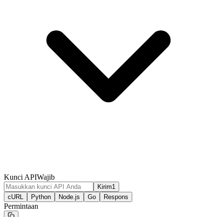
Kunci API
Wajib
Kirim1
cURL
Python
Node.js
Go
Respons
Permintaan