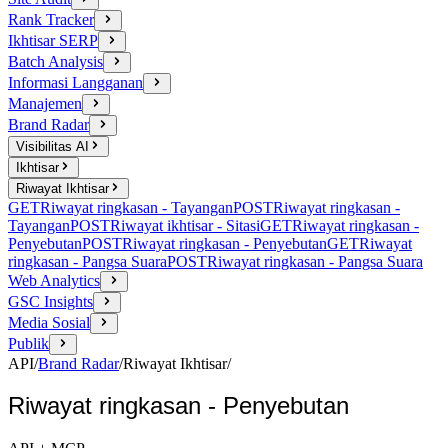
Rank Tracker
Ikhtisar SERP
Batch Analysis
Informasi Langganan
Manajemen
Brand Radar
Visibilitas AI
Ikhtisar
Riwayat Ikhtisar
GET
Riwayat ringkasan - Tayangan
POST
Riwayat ringkasan -
Tayangan
POST
Riwayat ikhtisar - Sitasi
GET
Riwayat ringkasan -
Penyebutan
POST
Riwayat ringkasan - Penyebutan
GET
Riwayat
ringkasan - Pangsa Suara
POST
Riwayat ringkasan - Pangsa Suara
Web Analytics
GSC Insights
Media Sosial
Publik
API
/
Brand Radar
/
Riwayat Ikhtisar
/
Riwayat ringkasan - Penyebutan