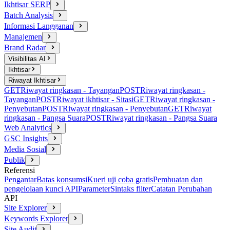
Ikhtisar SERP
Batch Analysis
Informasi Langganan
Manajemen
Brand Radar
Visibilitas AI
Ikhtisar
Riwayat Ikhtisar
GET
Riwayat ringkasan - Tayangan
POST
Riwayat ringkasan -
Tayangan
POST
Riwayat ikhtisar - Sitasi
GET
Riwayat ringkasan -
Penyebutan
POST
Riwayat ringkasan - Penyebutan
GET
Riwayat
ringkasan - Pangsa Suara
POST
Riwayat ringkasan - Pangsa Suara
Web Analytics
GSC Insights
Media Sosial
Publik
Referensi
Pengantar
Batas konsumsi
Kueri uji coba gratis
Pembuatan dan
pengelolaan kunci API
Parameter
Sintaks filter
Catatan Perubahan
API
Site Explorer
Keywords Explorer
Site Audit