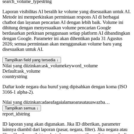
search_volume_type
string
Laporan visibilitas AI beralih ke volume yang disesuaikan untuk AI.
Metode ini memperkirakan permintaan respons AI di berbagai
chatbot dan layanan pencarian AI dengan lebih baik. Volume ini
dihitung dengan menyesuaikan volume pencarian Google
berdasarkan perkiraan penggunaan setiap platform AI dibandingkan
dengan Google. Parameter ini akan dihentikan pada 31 Agustus
2026; semua permintaan akan menggunakan volume baru yang
disesuaikan untuk AI.
Tampilkan field yang tersedia ↓
Nilai yang diizinkan
:
ask_volume
keyword_volume
Default
:
ask_volume
country
string
Daftar kode negara dua huruf yang dipisahkan dengan koma (ISO
3166-1 alpha-2).
Nilai yang diizinkan
:
ad
ae
af
ag
ai
al
am
ao
ar
as
at
au
aw
az
ba
…
Tampilkan semua ↓
report_id
string
ID laporan yang akan digunakan. Jika ID diberikan, parameter
lainnya diambil dari laporan (pasar, negara, filter). Jika negara atau