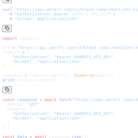
curl
 "
https://api.ahrefs.com/v3/brand-radar/mentions-hi
  -H
 "Authorization: Bearer 
$AHREFS_API_KEY
"
 \
  -H
 "Accept: application/json"
import
 requests
url 
=
 "
https://api.ahrefs.com/v3/brand-radar/mentions-h
headers 
=
 {
    "Authorization"
: 
"Bearer $AHREFS_API_KEY"
,
    "Accept"
: 
"application/json"
}
response 
=
 requests.get(url, 
headers
=
headers
)
print
(response.json())
const
 response
 =
 await
 fetch
(
"
https://api.ahrefs.com/v3
  method: 
"GET"
,
  headers: {
    "Authorization"
: 
"Bearer $AHREFS_API_KEY"
,
    "Accept"
: 
"application/json"
  }
});
const
 data
 =
 await
 response.
json
();