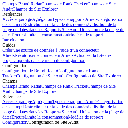
Champs Brand Radar
Champs de Rank Tracker
Champs de Site
Audit
Champs de Site Explorer
Références
Accès et partage
Agrégation
Types de rapports Ahrefs
Catégorisation
des champs
Restrictions sur la taille des données
Utilisation de la
plage de dates dans les Rapports Site Audit
Utilisation de la plage de
dates
Erreurs
Limite la consommation
Modèles de rapport
Introduction
Guides
Créer une source de données à l’aide d’un connecteur
Ahrefs
Réautoriser le connecteur Ahrefs
Actualiser la liste des
projets/rapports dans le menu de configuration
Configuration
Configuration de Brand Radar
Configuration de Rank
Tracker
Configuration de Site Audit
Configuration de Site Explorer
Champs
Champs Brand Radar
Champs de Rank Tracker
Champs de Site
Audit
Champs de Site Explorer
Références
Accès et partage
Agrégation
Types de rapports Ahrefs
Catégorisation
des champs
Restrictions sur la taille des données
Utilisation de la
plage de dates dans les Rapports Site Audit
Utilisation de la plage de
dates
Erreurs
Limite la consommation
Modèles de rapport
Configuration
/
Configuration de Site Audit