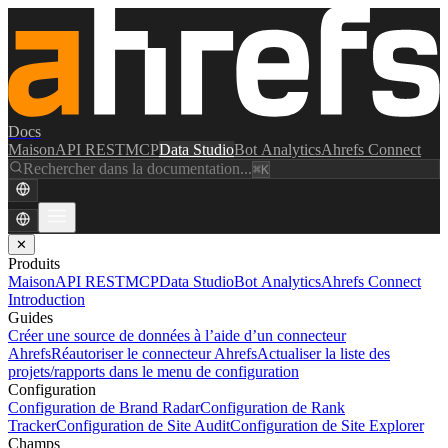
Docs
Maison
API REST
MCP
Data Studio
Bot Analytics
Ahrefs Connect
Rechercher dans la documentation...
⌘K
✕
Produits
Maison
API REST
MCP
Data Studio
Bot Analytics
Ahrefs Connect
Introduction
Guides
Créer une source de données à l’aide d’un connecteur
Ahrefs
Réautoriser le connecteur Ahrefs
Actualiser la liste des
projets/rapports dans le menu de configuration
Configuration
Configuration de Brand Radar
Configuration de Rank
Tracker
Configuration de Site Audit
Configuration de Site Explorer
Champs