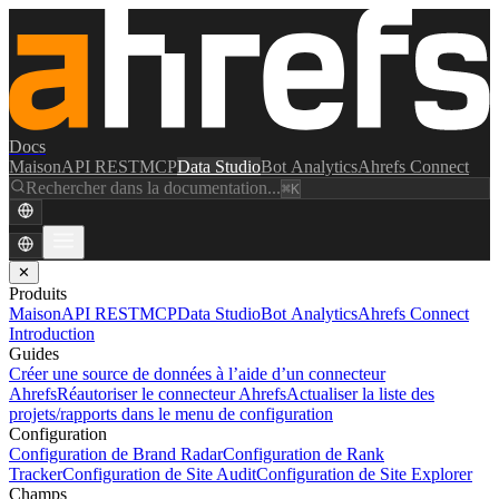
Docs
Maison
API REST
MCP
Data Studio
Bot Analytics
Ahrefs Connect
Rechercher dans la documentation...
⌘K
✕
Produits
Maison
API REST
MCP
Data Studio
Bot Analytics
Ahrefs Connect
Introduction
Guides
Créer une source de données à l’aide d’un connecteur
Ahrefs
Réautoriser le connecteur Ahrefs
Actualiser la liste des
projets/rapports dans le menu de configuration
Configuration
Configuration de Brand Radar
Configuration de Rank
Tracker
Configuration de Site Audit
Configuration de Site Explorer
Champs