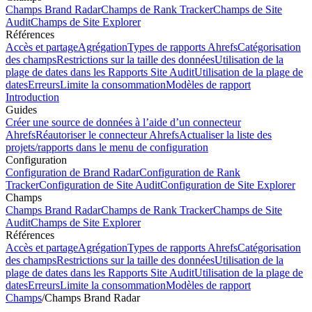
Champs Brand Radar
Champs de Rank Tracker
Champs de Site
Audit
Champs de Site Explorer
Références
Accès et partage
Agrégation
Types de rapports Ahrefs
Catégorisation
des champs
Restrictions sur la taille des données
Utilisation de la
plage de dates dans les Rapports Site Audit
Utilisation de la plage de
dates
Erreurs
Limite la consommation
Modèles de rapport
Introduction
Guides
Créer une source de données à l’aide d’un connecteur
Ahrefs
Réautoriser le connecteur Ahrefs
Actualiser la liste des
projets/rapports dans le menu de configuration
Configuration
Configuration de Brand Radar
Configuration de Rank
Tracker
Configuration de Site Audit
Configuration de Site Explorer
Champs
Champs Brand Radar
Champs de Rank Tracker
Champs de Site
Audit
Champs de Site Explorer
Références
Accès et partage
Agrégation
Types de rapports Ahrefs
Catégorisation
des champs
Restrictions sur la taille des données
Utilisation de la
plage de dates dans les Rapports Site Audit
Utilisation de la plage de
dates
Erreurs
Limite la consommation
Modèles de rapport
Champs
/
Champs Brand Radar