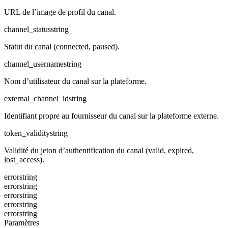
URL de l’image de profil du canal.
channel_status
string
Statut du canal (connected, paused).
channel_username
string
Nom d’utilisateur du canal sur la plateforme.
external_channel_id
string
Identifiant propre au fournisseur du canal sur la plateforme externe.
token_validity
string
Validité du jeton d’authentification du canal (valid, expired,
lost_access).
error
string
error
string
error
string
error
string
error
string
Paramètres