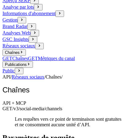
Aperçu SERP
Analyse par lots
Informations d'abonnement
Gestion
Brand Radar
Analyses Web
GSC Insights
Réseaux sociaux
Chaînes
GET
Chaînes
GET
Métriques du canal
Publications
Public
API
/
Réseaux sociaux
/
Chaînes
/
Chaînes
API + MCP
GET
/v3/social-media
/channels
Les requêtes vers ce point de terminaison sont gratuites
et ne consomment aucune unité d’API.
Paramètres de requête