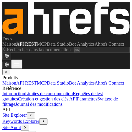
Docs
Maison
API REST
MCP
Data Studio
Bot Analytics
Ahrefs Connect
Rechercher dans la documentation...
⌘K
✕
Produits
Maison
API REST
MCP
Data Studio
Bot Analytics
Ahrefs Connect
Référence
Introduction
Limites de consommation
Requêtes de test
gratuites
Création et gestion des clés API
Paramètres
Syntaxe de
filtrage
Journal des modifications
API
Site Explorer
Keywords Explorer
Site Audit