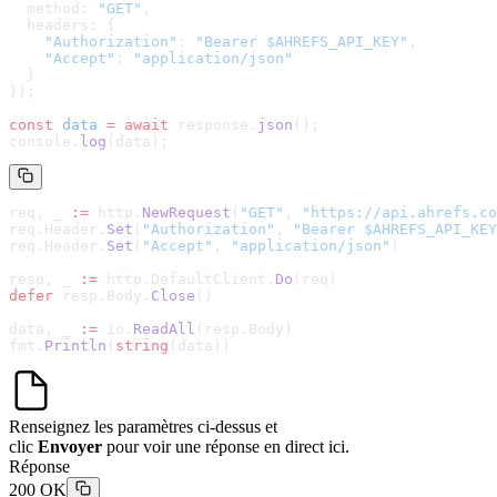
  method: 
"GET"
,
  headers: {
    "Authorization"
: 
"Bearer $AHREFS_API_KEY"
,
    "Accept"
: 
"application/json"
  }
});
const
 data
 =
 await
 response.
json
();
console.
log
(data);
req, _ 
:=
 http.
NewRequest
(
"GET"
, 
"
https://api.ahrefs.co
req.Header.
Set
(
"Authorization"
, 
"Bearer $AHREFS_API_KEY
req.Header.
Set
(
"Accept"
, 
"application/json"
)
resp, _ 
:=
 http.DefaultClient.
Do
(req)
defer
 resp.Body.
Close
()
data, _ 
:=
 io.
ReadAll
(resp.Body)
fmt.
Println
(
string
(data))
Renseignez les paramètres ci-dessus et
clic
Envoyer
pour voir une réponse en direct ici.
Réponse
200 OK