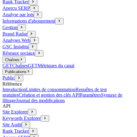
Rank Tracker
Aperçu SERP
Analyse par lots
Informations d'abonnement
Gestion
Brand Radar
Analyses Web
GSC Insights
Réseaux sociaux
Chaînes
GET
Chaînes
GET
Métriques du canal
Publications
Public
Référence
Introduction
Limites de consommation
Requêtes de test
gratuites
Création et gestion des clés API
Paramètres
Syntaxe de
filtrage
Journal des modifications
API
Site Explorer
Keywords Explorer
Site Audit
Rank Tracker