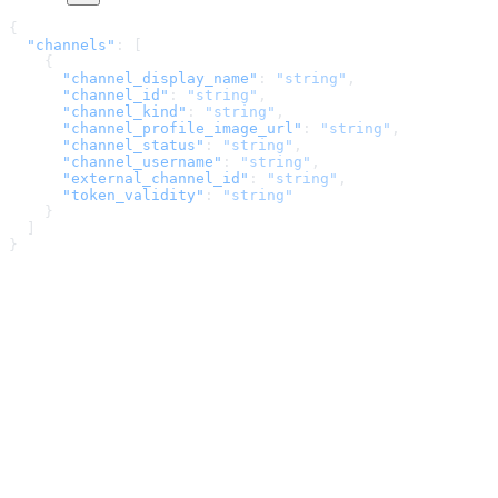
{
  "channels"
: [
    {
      "channel_display_name"
: 
"string"
,
      "channel_id"
: 
"string"
,
      "channel_kind"
: 
"string"
,
      "channel_profile_image_url"
: 
"string"
,
      "channel_status"
: 
"string"
,
      "channel_username"
: 
"string"
,
      "external_channel_id"
: 
"string"
,
      "token_validity"
: 
"string"
    }
  ]
}