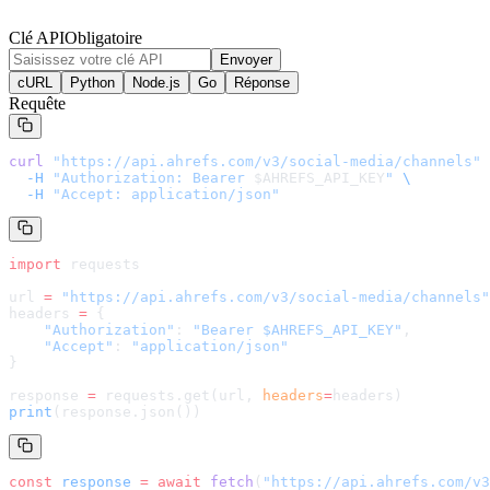
Clé API
Obligatoire
Envoyer
cURL
Python
Node.js
Go
Réponse
Requête
curl
 "
https://api.ahrefs.com/v3/social-media/channels
"
 
  -H
 "Authorization: Bearer 
$AHREFS_API_KEY
"
 \
  -H
 "Accept: application/json"
import
 requests
url 
=
 "
https://api.ahrefs.com/v3/social-media/channels
"
headers 
=
 {
    "Authorization"
: 
"Bearer $AHREFS_API_KEY"
,
    "Accept"
: 
"application/json"
}
response 
=
 requests.get(url, 
headers
=
headers
)
print
(response.json())
const
 response
 =
 await
 fetch
(
"
https://api.ahrefs.com/v3