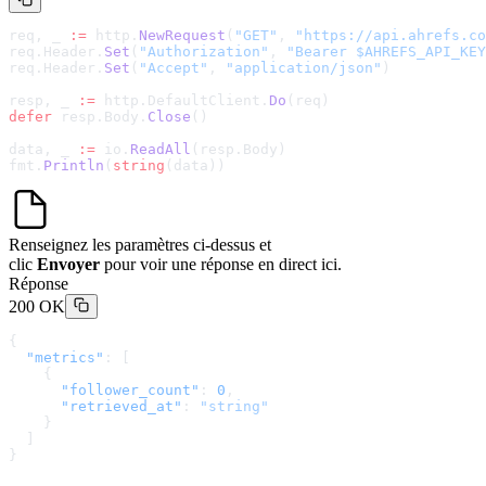
req, _ 
:=
 http.
NewRequest
(
"GET"
, 
"
https://api.ahrefs.co
req.Header.
Set
(
"Authorization"
, 
"Bearer $AHREFS_API_KEY
req.Header.
Set
(
"Accept"
, 
"application/json"
)
resp, _ 
:=
 http.DefaultClient.
Do
(req)
defer
 resp.Body.
Close
()
data, _ 
:=
 io.
ReadAll
(resp.Body)
fmt.
Println
(
string
(data))
Renseignez les paramètres ci-dessus et
clic
Envoyer
pour voir une réponse en direct ici.
Réponse
200 OK
{
  "metrics"
: [
    {
      "follower_count"
: 
0
,
      "retrieved_at"
: 
"string"
    }
  ]
}