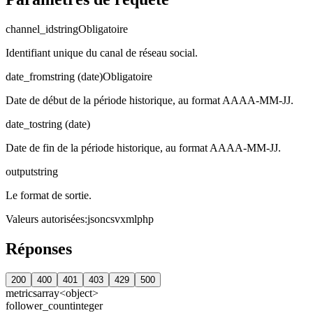
channel_id
string
Obligatoire
Identifiant unique du canal de réseau social.
date_from
string (date)
Obligatoire
Date de début de la période historique, au format AAAA-MM-JJ.
date_to
string (date)
Date de fin de la période historique, au format AAAA-MM-JJ.
output
string
Le format de sortie.
Valeurs autorisées
:
json
csv
xml
php
Réponses
200
400
401
403
429
500
metrics
array<object>
follower_count
integer