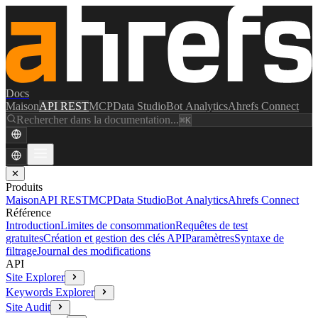
Docs
Maison
API REST
MCP
Data Studio
Bot Analytics
Ahrefs Connect
Rechercher dans la documentation...
⌘K
✕
Produits
Maison
API REST
MCP
Data Studio
Bot Analytics
Ahrefs Connect
Référence
Introduction
Limites de consommation
Requêtes de test
gratuites
Création et gestion des clés API
Paramètres
Syntaxe de
filtrage
Journal des modifications
API
Site Explorer
Keywords Explorer
Site Audit