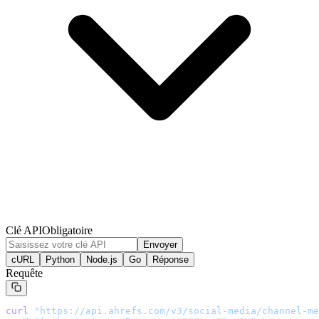
Clé API
Obligatoire
Envoyer
cURL
Python
Node.js
Go
Réponse
Requête
curl
 "
https://api.ahrefs.com/v3/social-media/channel-me