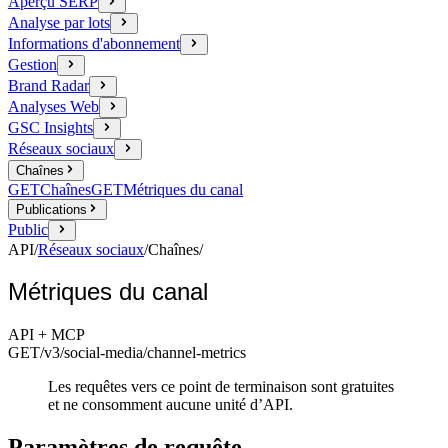
Aperçu SERP
Analyse par lots
Informations d'abonnement
Gestion
Brand Radar
Analyses Web
GSC Insights
Réseaux sociaux
Chaînes
GET
Chaînes
GET
Métriques du canal
Publications
Public
API
/
Réseaux sociaux
/
Chaînes
/
Métriques du canal
API + MCP
GET
/v3/social-media
/channel-metrics
Les requêtes vers ce point de terminaison sont gratuites
et ne consomment aucune unité d’API.
Paramètres de requête