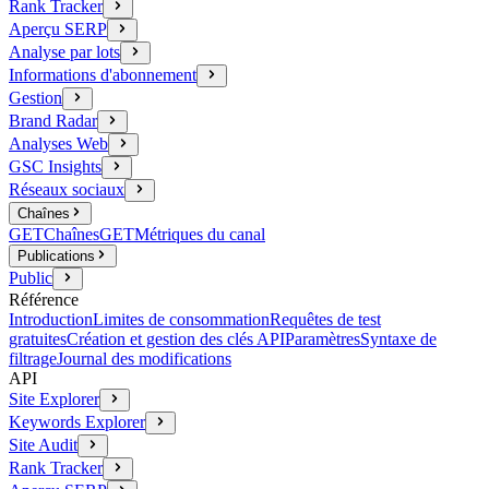
Rank Tracker
Aperçu SERP
Analyse par lots
Informations d'abonnement
Gestion
Brand Radar
Analyses Web
GSC Insights
Réseaux sociaux
Chaînes
GET
Chaînes
GET
Métriques du canal
Publications
Public
Référence
Introduction
Limites de consommation
Requêtes de test
gratuites
Création et gestion des clés API
Paramètres
Syntaxe de
filtrage
Journal des modifications
API
Site Explorer
Keywords Explorer
Site Audit
Rank Tracker