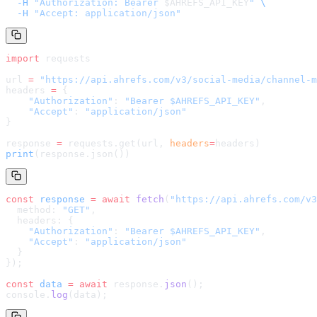
  -H
 "Authorization: Bearer 
$AHREFS_API_KEY
"
 \
  -H
 "Accept: application/json"
import
 requests
url 
=
 "
https://api.ahrefs.com/v3/social-media/channel-m
headers 
=
 {
    "Authorization"
: 
"Bearer $AHREFS_API_KEY"
,
    "Accept"
: 
"application/json"
}
response 
=
 requests.get(url, 
headers
=
headers
)
print
(response.json())
const
 response
 =
 await
 fetch
(
"
https://api.ahrefs.com/v3
  method: 
"GET"
,
  headers: {
    "Authorization"
: 
"Bearer $AHREFS_API_KEY"
,
    "Accept"
: 
"application/json"
  }
});
const
 data
 =
 await
 response.
json
();
console.
log
(data);