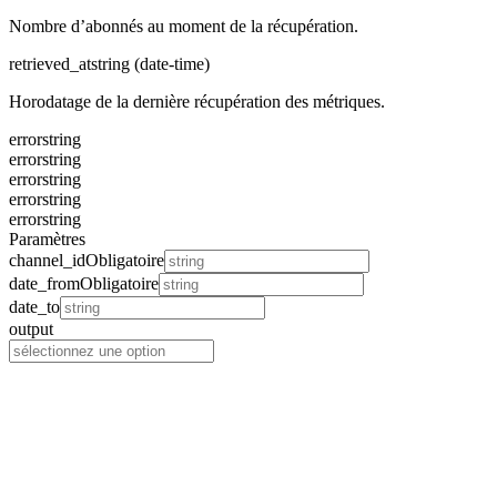
Nombre d’abonnés au moment de la récupération.
retrieved_at
string (date-time)
Horodatage de la dernière récupération des métriques.
error
string
error
string
error
string
error
string
error
string
Paramètres
channel_id
Obligatoire
date_from
Obligatoire
date_to
output