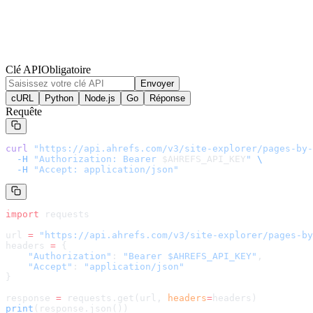
Clé API
Obligatoire
Envoyer
cURL
Python
Node.js
Go
Réponse
Requête
curl
 "
https://api.ahrefs.com/v3/site-explorer/pages-by-
  -H
 "Authorization: Bearer 
$AHREFS_API_KEY
"
 \
  -H
 "Accept: application/json"
import
 requests
url 
=
 "
https://api.ahrefs.com/v3/site-explorer/pages-by
headers 
=
 {
    "Authorization"
: 
"Bearer $AHREFS_API_KEY"
,
    "Accept"
: 
"application/json"
}
response 
=
 requests.get(url, 
headers
=
headers
)
print
(response.json())