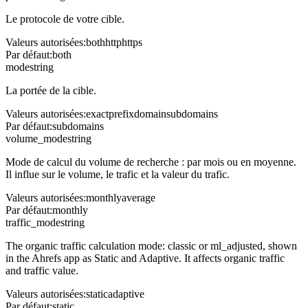
Le protocole de votre cible.
Valeurs autorisées
:
both
http
https
Par défaut
:
both
mode
string
La portée de la cible.
Valeurs autorisées
:
exact
prefix
domain
subdomains
Par défaut
:
subdomains
volume_mode
string
Mode de calcul du volume de recherche : par mois ou en moyenne.
Il influe sur le volume, le trafic et la valeur du trafic.
Valeurs autorisées
:
monthly
average
Par défaut
:
monthly
traffic_mode
string
The organic traffic calculation mode: classic or ml_adjusted, shown
in the Ahrefs app as Static and Adaptive. It affects organic traffic
and traffic value.
Valeurs autorisées
:
static
adaptive
Par défaut
:
static