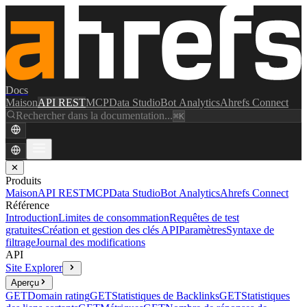
Docs
Maison
API REST
MCP
Data Studio
Bot Analytics
Ahrefs Connect
Rechercher dans la documentation...
⌘K
✕
Produits
Maison
API REST
MCP
Data Studio
Bot Analytics
Ahrefs Connect
Référence
Introduction
Limites de consommation
Requêtes de test
gratuites
Création et gestion des clés API
Paramètres
Syntaxe de
filtrage
Journal des modifications
API
Site Explorer
Aperçu
GET
Domain rating
GET
Statistiques de Backlinks
GET
Statistiques