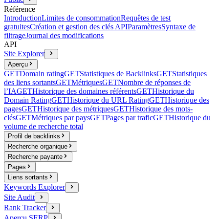
Référence
Introduction
Limites de consommation
Requêtes de test
gratuites
Création et gestion des clés API
Paramètres
Syntaxe de
filtrage
Journal des modifications
API
Site Explorer
Aperçu
GET
Domain rating
GET
Statistiques de Backlinks
GET
Statistiques
des liens sortants
GET
Métriques
GET
Nombre de réponses de
l’IA
GET
Historique des domaines référents
GET
Historique du
Domain Rating
GET
Historique du URL Rating
GET
Historique des
pages
GET
Historique des métriques
GET
Historique des mots-
clés
GET
Métriques par pays
GET
Pages par trafic
GET
Historique du
volume de recherche total
Profil de backlinks
Recherche organique
Recherche payante
Pages
Liens sortants
Keywords Explorer
Site Audit
Rank Tracker
Aperçu SERP