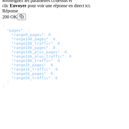
Renseignez les paramètres ci-dessus et
clic
Envoyer
pour voir une réponse en direct ici.
Réponse
200 OK
{
  "pages"
: {
    "range0_pages"
: 
0
,
    "range100_pages"
: 
0
,
    "range100_traffic"
: 
0
,
    "range10k_pages"
: 
0
,
    "range10k_plus_pages"
: 
0
,
    "range10k_plus_traffic"
: 
0
,
    "range10k_traffic"
: 
0
,
    "range1k_pages"
: 
0
,
    "range1k_traffic"
: 
0
,
    "range5k_pages"
: 
0
,
    "range5k_traffic"
: 
0
  }
}