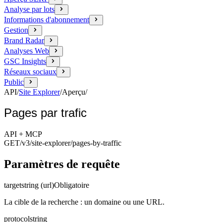
Analyse par lots
Informations d'abonnement
Gestion
Brand Radar
Analyses Web
GSC Insights
Réseaux sociaux
Public
API
/
Site Explorer
/
Aperçu
/
Pages par trafic
API + MCP
GET
/v3/site-explorer
/pages-by-traffic
Paramètres de requête
target
string (url)
Obligatoire
La cible de la recherche : un domaine ou une URL.
protocol
string