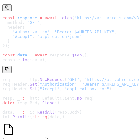
const
 response
 =
 await
 fetch
(
"
https://api.ahrefs.com/v3
  method: 
"GET"
,
  headers: {
    "Authorization"
: 
"Bearer $AHREFS_API_KEY"
,
    "Accept"
: 
"application/json"
  }
});
const
 data
 =
 await
 response.
json
();
console.
log
(data);
req, _ 
:=
 http.
NewRequest
(
"GET"
, 
"
https://api.ahrefs.co
req.Header.
Set
(
"Authorization"
, 
"Bearer $AHREFS_API_KEY
req.Header.
Set
(
"Accept"
, 
"application/json"
)
resp, _ 
:=
 http.DefaultClient.
Do
(req)
defer
 resp.Body.
Close
()
data, _ 
:=
 io.
ReadAll
(resp.Body)
fmt.
Println
(
string
(data))