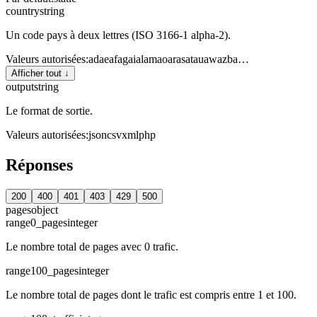
country
string
Un code pays à deux lettres (ISO 3166-1 alpha-2).
Valeurs autorisées
:
ad
ae
af
ag
ai
al
am
ao
ar
as
at
au
aw
az
ba
…
Afficher tout ↓
output
string
Le format de sortie.
Valeurs autorisées
:
json
csv
xml
php
Réponses
200
400
401
403
429
500
pages
object
range0_pages
integer
Le nombre total de pages avec 0 trafic.
range100_pages
integer
Le nombre total de pages dont le trafic est compris entre 1 et 100.