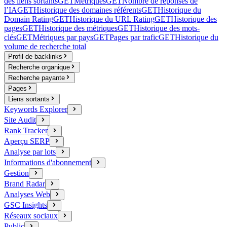
des liens sortants
GET
Métriques
GET
Nombre de réponses de
l’IA
GET
Historique des domaines référents
GET
Historique du
Domain Rating
GET
Historique du URL Rating
GET
Historique des
pages
GET
Historique des métriques
GET
Historique des mots-
clés
GET
Métriques par pays
GET
Pages par trafic
GET
Historique du
volume de recherche total
Profil de backlinks
Recherche organique
Recherche payante
Pages
Liens sortants
Keywords Explorer
Site Audit
Rank Tracker
Aperçu SERP
Analyse par lots
Informations d'abonnement
Gestion
Brand Radar
Analyses Web
GSC Insights
Réseaux sociaux
Public