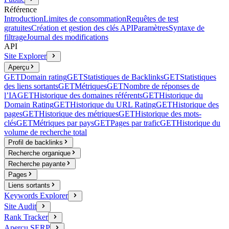
Référence
Introduction
Limites de consommation
Requêtes de test
gratuites
Création et gestion des clés API
Paramètres
Syntaxe de
filtrage
Journal des modifications
API
Site Explorer
Aperçu
GET
Domain rating
GET
Statistiques de Backlinks
GET
Statistiques
des liens sortants
GET
Métriques
GET
Nombre de réponses de
l’IA
GET
Historique des domaines référents
GET
Historique du
Domain Rating
GET
Historique du URL Rating
GET
Historique des
pages
GET
Historique des métriques
GET
Historique des mots-
clés
GET
Métriques par pays
GET
Pages par trafic
GET
Historique du
volume de recherche total
Profil de backlinks
Recherche organique
Recherche payante
Pages
Liens sortants
Keywords Explorer
Site Audit
Rank Tracker
Aperçu SERP