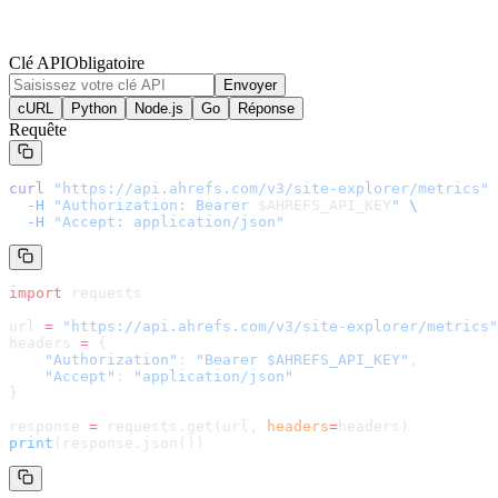
Clé API
Obligatoire
Envoyer
cURL
Python
Node.js
Go
Réponse
Requête
curl
 "
https://api.ahrefs.com/v3/site-explorer/metrics
"
 
  -H
 "Authorization: Bearer 
$AHREFS_API_KEY
"
 \
  -H
 "Accept: application/json"
import
 requests
url 
=
 "
https://api.ahrefs.com/v3/site-explorer/metrics
"
headers 
=
 {
    "Authorization"
: 
"Bearer $AHREFS_API_KEY"
,
    "Accept"
: 
"application/json"
}
response 
=
 requests.get(url, 
headers
=
headers
)
print
(response.json())