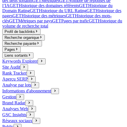
des liens sortants
GET
Métriques
GET
Nombre de réponses de
l’IA
GET
Historique des domaines référents
GET
Historique du
Domain Rating
GET
Historique du URL Rating
GET
Historique des
pages
GET
Historique des métriques
GET
Historique des mots-
clés
GET
Métriques par pays
GET
Pages par trafic
GET
Historique du
volume de recherche total
Profil de backlinks
Recherche organique
Recherche payante
Pages
Liens sortants
Keywords Explorer
Site Audit
Rank Tracker
Aperçu SERP
Analyse par lots
Informations d'abonnement
Gestion
Brand Radar
Analyses Web
GSC Insights
Réseaux sociaux
Public