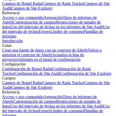
Campos de Brand Radar
Campos de Rank Tracker
Campos de Site
Audit
Campos de Site Explorer
Referencia
Acceso y uso compartido
Agregación
Tipos de informes de
Ahrefs
Categorización de campos
Restricciones de tamaño de
datos
Uso del intervalo de fechas en los informes de Site Audit
Uso
del intervalo de fechas
Errores
Límites de consumo
Plantillas de
informes
Introducción
Guías
Crear una fuente de datos con un conector de Ahrefs
Volver a
autorizar el conector de Ahrefs
Actualiza la lista de
proyectos/informes en el menú de configuración
Configuración
Configuración de Brand Radar
Configuración de Rank
Tracker
Configuración de Site Audit
Configuración de Site Explorer
Campos
Campos de Brand Radar
Campos de Rank Tracker
Campos de Site
Audit
Campos de Site Explorer
Referencia
Acceso y uso compartido
Agregación
Tipos de informes de
Ahrefs
Categorización de campos
Restricciones de tamaño de
datos
Uso del intervalo de fechas en los informes de Site Audit
Uso
del intervalo de fechas
Errores
Límites de consumo
Plantillas de
informes