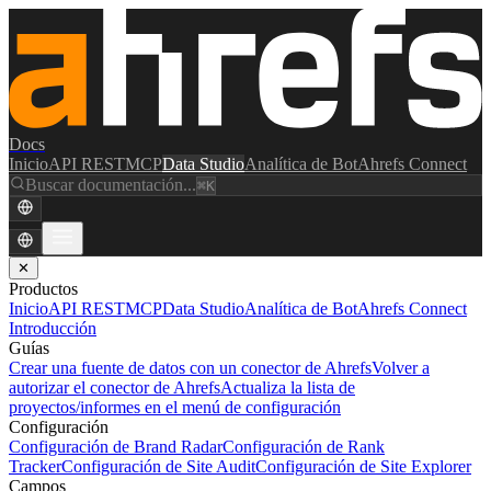
Docs
Inicio
API REST
MCP
Data Studio
Analítica de Bot
Ahrefs Connect
Buscar documentación...
⌘K
✕
Productos
Inicio
API REST
MCP
Data Studio
Analítica de Bot
Ahrefs Connect
Introducción
Guías
Crear una fuente de datos con un conector de Ahrefs
Volver a
autorizar el conector de Ahrefs
Actualiza la lista de
proyectos/informes en el menú de configuración
Configuración
Configuración de Brand Radar
Configuración de Rank
Tracker
Configuración de Site Audit
Configuración de Site Explorer
Campos