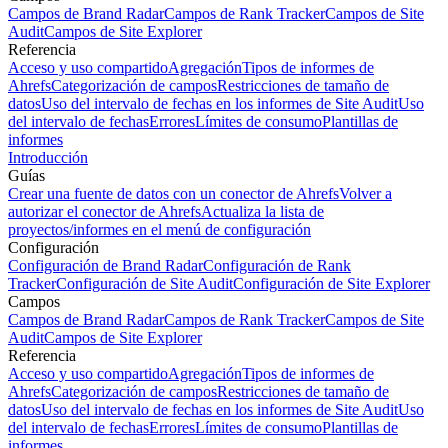
Campos de Brand Radar
Campos de Rank Tracker
Campos de Site
Audit
Campos de Site Explorer
Referencia
Acceso y uso compartido
Agregación
Tipos de informes de
Ahrefs
Categorización de campos
Restricciones de tamaño de
datos
Uso del intervalo de fechas en los informes de Site Audit
Uso
del intervalo de fechas
Errores
Límites de consumo
Plantillas de
informes
Introducción
Guías
Crear una fuente de datos con un conector de Ahrefs
Volver a
autorizar el conector de Ahrefs
Actualiza la lista de
proyectos/informes en el menú de configuración
Configuración
Configuración de Brand Radar
Configuración de Rank
Tracker
Configuración de Site Audit
Configuración de Site Explorer
Campos
Campos de Brand Radar
Campos de Rank Tracker
Campos de Site
Audit
Campos de Site Explorer
Referencia
Acceso y uso compartido
Agregación
Tipos de informes de
Ahrefs
Categorización de campos
Restricciones de tamaño de
datos
Uso del intervalo de fechas en los informes de Site Audit
Uso
del intervalo de fechas
Errores
Límites de consumo
Plantillas de
informes