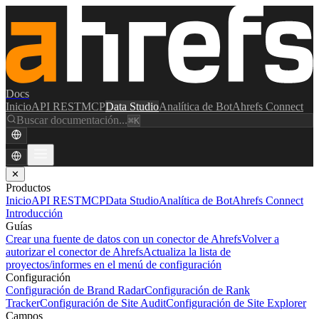
Docs
Inicio
API REST
MCP
Data Studio
Analítica de Bot
Ahrefs Connect
Buscar documentación...
⌘K
✕
Productos
Inicio
API REST
MCP
Data Studio
Analítica de Bot
Ahrefs Connect
Introducción
Guías
Crear una fuente de datos con un conector de Ahrefs
Volver a
autorizar el conector de Ahrefs
Actualiza la lista de
proyectos/informes en el menú de configuración
Configuración
Configuración de Brand Radar
Configuración de Rank
Tracker
Configuración de Site Audit
Configuración de Site Explorer
Campos