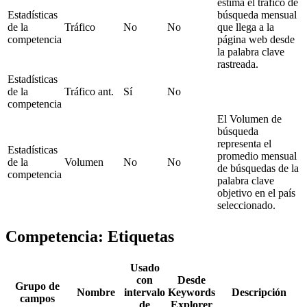
estima el tráfico de
Estadísticas
búsqueda mensual
de la
Tráfico
No
No
que llega a la
competencia
página web desde
la palabra clave
rastreada.
Estadísticas
de la
Tráfico ant.
Sí
No
competencia
El Volumen de
búsqueda
representa el
Estadísticas
promedio mensual
de la
Volumen
No
No
de búsquedas de la
competencia
palabra clave
objetivo en el país
seleccionado.
Competencia: Etiquetas
Usado
con
Desde
Grupo de
Nombre
intervalo
Keywords
Descripción
campos
de
Explorer