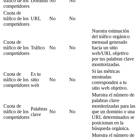
tráfico de los
Dominio
No
No
competidores
Cuota de
tráfico de los
URL
No
No
competidores
Nuestra estimación
del tráfico orgánico
Cuota de
mensual generado
tráfico de los
Tráfico
No
No
hacia un sitio
competidores
web/URL objetivo
por tus palabras clave
monitorizadas.
Si las métricas
Cuota de
Es tu
mostradas
tráfico de los
sitio
No
No
corresponden a tu
competidores
web
sitio web objetivo.
Muestra el número de
palabras clave
Cuota de
monitorizadas para las
Palabras
tráfico de los
No
No
que un dominio o una
clave
competidores
URL determinados se
posicionan en la
búsqueda orgánica.
Muestra el número de