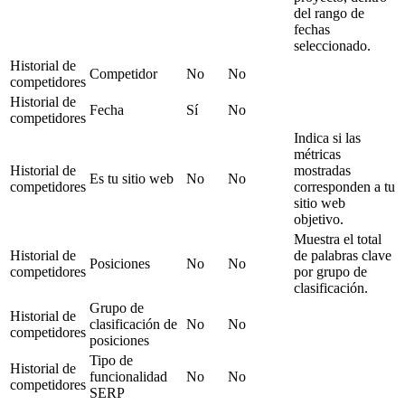
del rango de
fechas
seleccionado.
Historial de
Competidor
No
No
competidores
Historial de
Fecha
Sí
No
competidores
Indica si las
métricas
Historial de
mostradas
Es tu sitio web
No
No
competidores
corresponden a tu
sitio web
objetivo.
Muestra el total
Historial de
de palabras clave
Posiciones
No
No
competidores
por grupo de
clasificación.
Grupo de
Historial de
clasificación de
No
No
competidores
posiciones
Tipo de
Historial de
funcionalidad
No
No
competidores
SERP