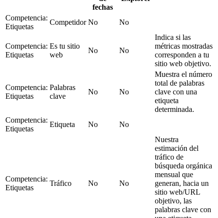
fechas
Competencia:
Competidor
No
No
Etiquetas
Indica si las
Competencia:
Es tu sitio
métricas mostradas
No
No
Etiquetas
web
corresponden a tu
sitio web objetivo.
Muestra el número
total de palabras
Competencia:
Palabras
No
No
clave con una
Etiquetas
clave
etiqueta
determinada.
Competencia:
Etiqueta
No
No
Etiquetas
Nuestra
estimación del
tráfico de
búsqueda orgánica
mensual que
Competencia:
Tráfico
No
No
generan, hacia un
Etiquetas
sitio web/URL
objetivo, las
palabras clave con