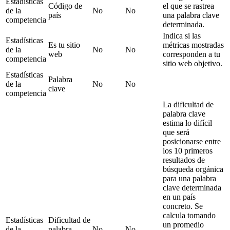
Estadísticas
Código de
el que se rastrea
de la
No
No
país
una palabra clave
competencia
determinada.
Indica si las
Estadísticas
Es tu sitio
métricas mostradas
de la
No
No
web
corresponden a tu
competencia
sitio web objetivo.
Estadísticas
Palabra
de la
No
No
clave
competencia
La dificultad de
palabra clave
estima lo difícil
que será
posicionarse entre
los 10 primeros
resultados de
búsqueda orgánica
para una palabra
clave determinada
en un país
concreto. Se
calcula tomando
Estadísticas
Dificultad de
un promedio
de la
palabra
No
No