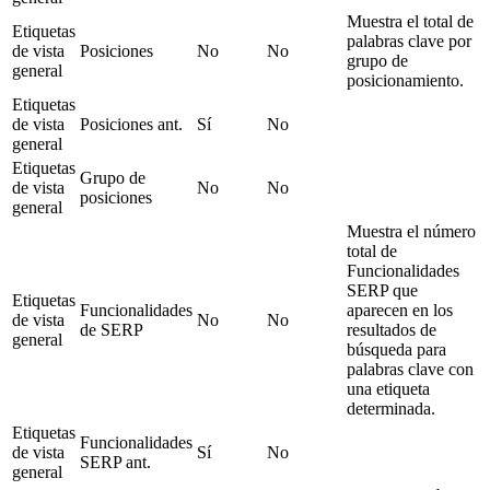
Muestra el total de
Etiquetas
palabras clave por
de vista
Posiciones
No
No
grupo de
general
posicionamiento.
Etiquetas
de vista
Posiciones ant.
Sí
No
general
Etiquetas
Grupo de
de vista
No
No
posiciones
general
Muestra el número
total de
Funcionalidades
SERP que
Etiquetas
Funcionalidades
aparecen en los
de vista
No
No
de SERP
resultados de
general
búsqueda para
palabras clave con
una etiqueta
determinada.
Etiquetas
Funcionalidades
de vista
Sí
No
SERP ant.
general