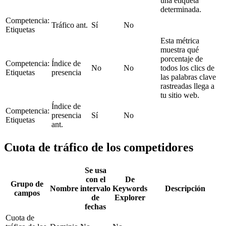
una etiqueta
determinada.
Competencia:
Tráfico ant.
Sí
No
Etiquetas
Esta métrica
muestra qué
porcentaje de
Competencia:
Índice de
No
No
todos los clics de
Etiquetas
presencia
las palabras clave
rastreadas llega a
tu sitio web.
Índice de
Competencia:
presencia
Sí
No
Etiquetas
ant.
Cuota de tráfico de los competidores
Se usa
con el
De
Grupo de
Nombre
intervalo
Keywords
Descripción
campos
de
Explorer
fechas
Cuota de