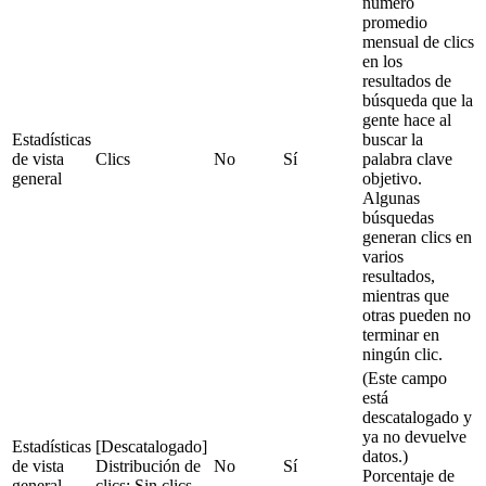
número
promedio
mensual de clics
en los
resultados de
búsqueda que la
gente hace al
Estadísticas
buscar la
de vista
Clics
No
Sí
palabra clave
general
objetivo.
Algunas
búsquedas
generan clics en
varios
resultados,
mientras que
otras pueden no
terminar en
ningún clic.
(Este campo
está
descatalogado y
ya no devuelve
Estadísticas
[Descatalogado]
datos.)
de vista
Distribución de
No
Sí
Porcentaje de
general
clics: Sin clics