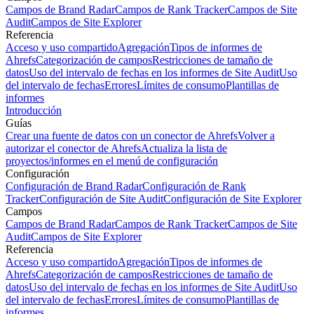
Campos de Brand Radar
Campos de Rank Tracker
Campos de Site
Audit
Campos de Site Explorer
Referencia
Acceso y uso compartido
Agregación
Tipos de informes de
Ahrefs
Categorización de campos
Restricciones de tamaño de
datos
Uso del intervalo de fechas en los informes de Site Audit
Uso
del intervalo de fechas
Errores
Límites de consumo
Plantillas de
informes
Introducción
Guías
Crear una fuente de datos con un conector de Ahrefs
Volver a
autorizar el conector de Ahrefs
Actualiza la lista de
proyectos/informes en el menú de configuración
Configuración
Configuración de Brand Radar
Configuración de Rank
Tracker
Configuración de Site Audit
Configuración de Site Explorer
Campos
Campos de Brand Radar
Campos de Rank Tracker
Campos de Site
Audit
Campos de Site Explorer
Referencia
Acceso y uso compartido
Agregación
Tipos de informes de
Ahrefs
Categorización de campos
Restricciones de tamaño de
datos
Uso del intervalo de fechas en los informes de Site Audit
Uso
del intervalo de fechas
Errores
Límites de consumo
Plantillas de
informes