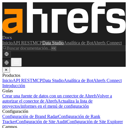
Docs
Inicio
API REST
MCP
Data Studio
Analítica de Bot
Ahrefs Connect
Buscar documentación...
⌘K
✕
Productos
Inicio
API REST
MCP
Data Studio
Analítica de Bot
Ahrefs Connect
Introducción
Guías
Crear una fuente de datos con un conector de Ahrefs
Volver a
autorizar el conector de Ahrefs
Actualiza la lista de
proyectos/informes en el menú de configuración
Configuración
Configuración de Brand Radar
Configuración de Rank
Tracker
Configuración de Site Audit
Configuración de Site Explorer
Campos