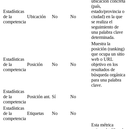
ubicación concreta
(país,
Estadísticas
estado/provincia o
de la
Ubicación
No
No
ciudad) en la que
competencia
se realiza el
seguimiento de
una palabra clave
determinada.
Muestra la
posición (ranking)
que ocupa un sitio
Estadísticas
web o URL
de la
Posición
No
No
objetivo en los
competencia
resultados de
búsqueda orgánica
para una palabra
clave.
Estadísticas
de la
Posición ant.
Sí
No
competencia
Estadísticas
de la
Etiquetas
No
No
competencia
Esta métrica