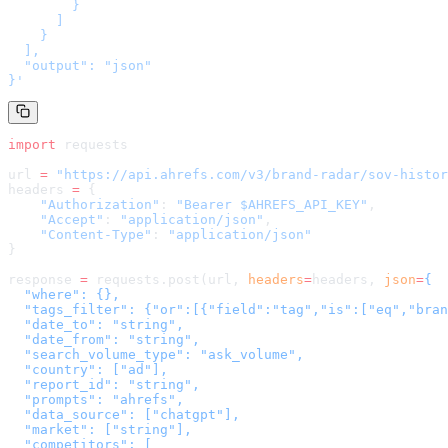
        }

      ]

    }

  ],

  "output": "json"

}
'
import
 requests
url 
=
 "
https://api.ahrefs.com/v3/brand-radar/sov-histor
headers 
=
 {
    "Authorization"
: 
"Bearer $AHREFS_API_KEY"
,
    "Accept"
: 
"application/json"
,
    "Content-Type"
: 
"application/json"
}
response 
=
 requests.post(url, 
headers
=
headers
, 
json
=
{

  "where": {},

  "tags_filter": {"or":[{"field":"tag","is":["eq","bran
  "date_to": "string",

  "date_from": "string",

  "search_volume_type": "ask_volume",

  "country": ["ad"],

  "report_id": "string",

  "prompts": "ahrefs",

  "data_source": ["chatgpt"],

  "market": ["string"],

  "competitors": [
