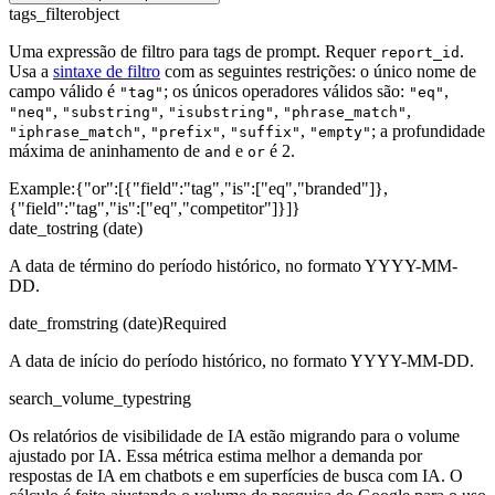
tags_filter
object
Uma expressão de filtro para tags de prompt. Requer
.
report_id
Usa a
sintaxe de filtro
com as seguintes restrições: o único nome de
campo válido é
; os únicos operadores válidos são:
,
"tag"
"eq"
,
,
,
,
"neq"
"substring"
"isubstring"
"phrase_match"
,
,
,
; a profundidade
"iphrase_match"
"prefix"
"suffix"
"empty"
máxima de aninhamento de
e
é 2.
and
or
Example:
{"or":[{"field":"tag","is":["eq","branded"]},
{"field":"tag","is":["eq","competitor"]}]}
date_to
string (date)
A data de término do período histórico, no formato YYYY-MM-
DD.
date_from
string (date)
Required
A data de início do período histórico, no formato YYYY-MM-DD.
search_volume_type
string
Os relatórios de visibilidade de IA estão migrando para o volume
ajustado por IA. Essa métrica estima melhor a demanda por
respostas de IA em chatbots e em superfícies de busca com IA. O