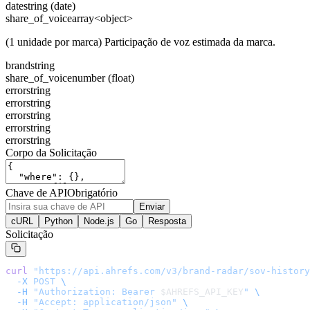
date
string (date)
share_of_voice
array<object>
(1 unidade por marca) Participação de voz estimada da marca.
brand
string
share_of_voice
number (float)
error
string
error
string
error
string
error
string
error
string
Corpo da Solicitação
Chave de API
Obrigatório
Enviar
cURL
Python
Node.js
Go
Resposta
Solicitação
curl
 "
https://api.ahrefs.com/v3/brand-radar/sov-history
  -X
 POST
 \
  -H
 "Authorization: Bearer 
$AHREFS_API_KEY
"
 \
  -H
 "Accept: application/json"
 \