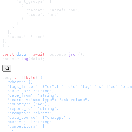
      "url_groups": [

        {

          "target": "ahrefs.com",

          "scope": "url"

        }

      ]

    }

  ],

  "output": "json"

}
)
});
const
 data
 =
 await
 response.
json
();
console.
log
(data);
body 
:=
 []
byte
(
`
{

  "where": {},

  "tags_filter": {"or":[{"field":"tag","is":["eq","bran
  "date_to": "string",

  "date_from": "string",

  "search_volume_type": "ask_volume",

  "country": ["ad"],

  "report_id": "string",

  "prompts": "ahrefs",

  "data_source": ["chatgpt"],

  "market": ["string"],

  "competitors": [

    {
