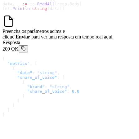
data, _ 
:=
 io.
ReadAll
(resp.Body)
fmt.
Println
(
string
(data))
Preencha os parâmetros acima e
clique
Enviar
para ver uma resposta em tempo real aqui.
Resposta
200 OK
{
  "metrics"
: [
    {
      "date"
: 
"string"
,
      "share_of_voice"
: [
        {
          "brand"
: 
"string"
,
          "share_of_voice"
: 
0.0
        }
      ]
    }
  ]
}