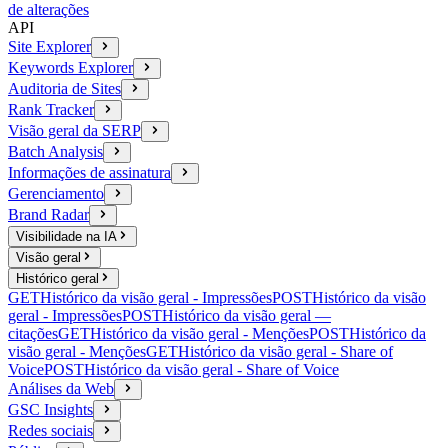
de alterações
API
Site Explorer
Keywords Explorer
Auditoria de Sites
Rank Tracker
Visão geral da SERP
Batch Analysis
Informações de assinatura
Gerenciamento
Brand Radar
Visibilidade na IA
Visão geral
Histórico geral
GET
Histórico da visão geral - Impressões
POST
Histórico da visão
geral - Impressões
POST
Histórico da visão geral —
citações
GET
Histórico da visão geral - Menções
POST
Histórico da
visão geral - Menções
GET
Histórico da visão geral - Share of
Voice
POST
Histórico da visão geral - Share of Voice
Análises da Web
GSC Insights
Redes sociais