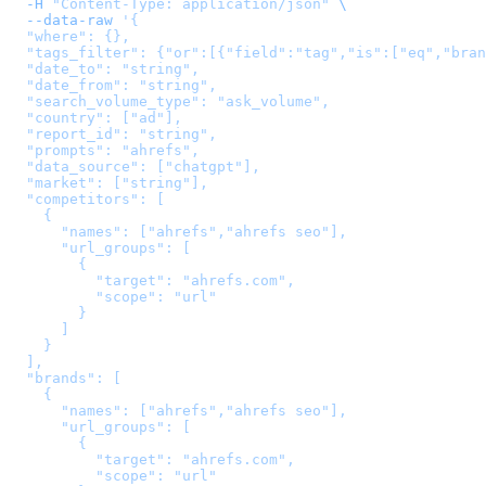
  -H
 "Content-Type: application/json"
 \
  --data-raw
 '
{

  "where": {},

  "tags_filter": {"or":[{"field":"tag","is":["eq","bran
  "date_to": "string",

  "date_from": "string",

  "search_volume_type": "ask_volume",

  "country": ["ad"],

  "report_id": "string",

  "prompts": "ahrefs",

  "data_source": ["chatgpt"],

  "market": ["string"],

  "competitors": [

    {

      "names": ["ahrefs","ahrefs seo"],

      "url_groups": [

        {

          "target": "ahrefs.com",

          "scope": "url"

        }

      ]

    }

  ],

  "brands": [

    {

      "names": ["ahrefs","ahrefs seo"],

      "url_groups": [

        {

          "target": "ahrefs.com",

          "scope": "url"
