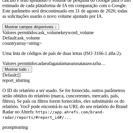
cálculo é feito ajustando o volume de pesquisa do Google para o uso
estimado de cada plataforma de IA em comparação com o Google.
Este parâmetro será descontinuado em 31 de agosto de 2026; todas
as solicitações usarão o novo volume ajustado por IA.
Mostrar campos disponíveis ↓
Valores permitidos
:
ask_volume
keyword_volume
Default:
ask_volume
country
array<string>
Uma lista de códigos de país de duas letras (ISO 3166-1 alfa-2).
Valores permitidos
:
ad
ae
af
ag
ai
al
am
ao
ar
as
at
au
aw
az
ba
…
Mostrar tudo ↓
Default:
[]
report_id
string
O ID do relatório a ser usado. Se for fornecido, outros parâmetros
serão obtidos do relatório (marca, concorrentes, mercado, país,
filtros). Se país ou filtros forem fornecidos, eles substituirão os do
relatório. Você pode encontrá-lo na URL do seu relatório do Brand
Radar no Ahrefs:
https://app.ahrefs.com/brand-
radar/reports/#report_id#/...
prompts
string