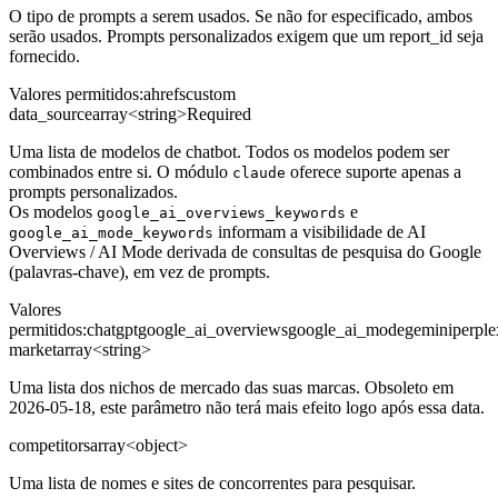
O tipo de prompts a serem usados. Se não for especificado, ambos
serão usados. Prompts personalizados exigem que um report_id seja
fornecido.
Valores permitidos
:
ahrefs
custom
data_source
array<string>
Required
Uma lista de modelos de chatbot. Todos os modelos podem ser
combinados entre si. O módulo
oferece suporte apenas a
claude
prompts personalizados.
Os modelos
e
google_ai_overviews_keywords
informam a visibilidade de AI
google_ai_mode_keywords
Overviews / AI Mode derivada de consultas de pesquisa do Google
(palavras-chave), em vez de prompts.
Valores
permitidos
:
chatgpt
google_ai_overviews
google_ai_mode
gemini
perple
market
array<string>
Uma lista dos nichos de mercado das suas marcas. Obsoleto em
2026-05-18, este parâmetro não terá mais efeito logo após essa data.
competitors
array<object>
Uma lista de nomes e sites de concorrentes para pesquisar.