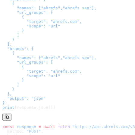
    {

      "names": ["ahrefs","ahrefs seo"],

      "url_groups": [

        {

          "target": "ahrefs.com",

          "scope": "url"

        }

      ]

    }

  ],

  "brands": [

    {

      "names": ["ahrefs","ahrefs seo"],

      "url_groups": [

        {

          "target": "ahrefs.com",

          "scope": "url"

        }

      ]

    }

  ],

  "output": "json"

}
)
print
(response.json())
const
 response
 =
 await
 fetch
(
"
https://api.ahrefs.com/v3
  method: 
"POST"
,