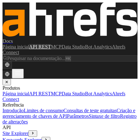
Docs
Página inicial
API REST
MCP
Data Studio
Bot Analytics
Ahrefs
Connect
Pesquisar na documentação...
⌘K
✕
Produtos
Página inicial
API REST
MCP
Data Studio
Bot Analytics
Ahrefs
Connect
Referência
Introdução
Limites de consumo
Consultas de teste gratuitas
Criação e
gerenciamento de chaves de API
Parâmetros
Sintaxe de filtro
Registro
de alterações
API
Site Explorer
Keywords Explorer