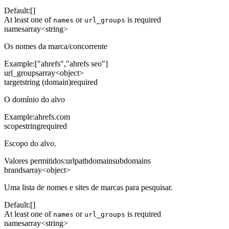
Default:
[]
At least one of
or
is required
names
url_groups
names
array<string>
Os nomes da marca/concorrente
Example:
["ahrefs","ahrefs seo"]
url_groups
array<object>
target
string (domain)
required
O domínio do alvo
Example:
ahrefs.com
scope
string
required
Escopo do alvo.
Valores permitidos
:
url
path
domain
subdomains
brands
array<object>
Uma lista de nomes e sites de marcas para pesquisar.
Default:
[]
At least one of
or
is required
names
url_groups
names
array<string>