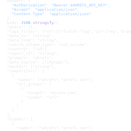
  headers: {
    "Authorization"
: 
"Bearer $AHREFS_API_KEY"
,
    "Accept"
: 
"application/json"
,
    "Content-Type"
: 
"application/json"
  },
  body: 
JSON
.
stringify
(
{

  "where": {},

  "tags_filter": {"or":[{"field":"tag","is":["eq","bran
  "date_to": "string",

  "date_from": "string",

  "search_volume_type": "ask_volume",

  "country": ["ad"],

  "report_id": "string",

  "prompts": "ahrefs",

  "data_source": ["chatgpt"],

  "market": ["string"],

  "competitors": [

    {

      "names": ["ahrefs","ahrefs seo"],

      "url_groups": [

        {

          "target": "ahrefs.com",

          "scope": "url"

        }

      ]

    }

  ],

  "brands": [

    {

      "names": ["ahrefs","ahrefs seo"],
