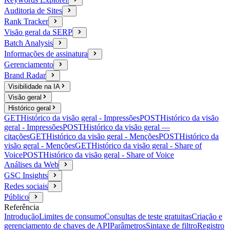
Auditoria de Sites
Rank Tracker
Visão geral da SERP
Batch Analysis
Informações de assinatura
Gerenciamento
Brand Radar
Visibilidade na IA
Visão geral
Histórico geral
GET
Histórico da visão geral - Impressões
POST
Histórico da visão
geral - Impressões
POST
Histórico da visão geral —
citações
GET
Histórico da visão geral - Menções
POST
Histórico da
visão geral - Menções
GET
Histórico da visão geral - Share of
Voice
POST
Histórico da visão geral - Share of Voice
Análises da Web
GSC Insights
Redes sociais
Público
Referência
Introdução
Limites de consumo
Consultas de teste gratuitas
Criação e
gerenciamento de chaves de API
Parâmetros
Sintaxe de filtro
Registro