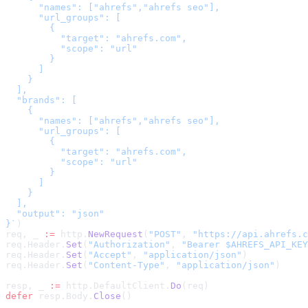
      "names": ["ahrefs","ahrefs seo"],

      "url_groups": [

        {

          "target": "ahrefs.com",

          "scope": "url"

        }

      ]

    }

  ],

  "brands": [

    {

      "names": ["ahrefs","ahrefs seo"],

      "url_groups": [

        {

          "target": "ahrefs.com",

          "scope": "url"

        }

      ]

    }

  ],

  "output": "json"

}
`
)
req, _ 
:=
 http.
NewRequest
(
"POST"
, 
"
https://api.ahrefs.c
req.Header.
Set
(
"Authorization"
, 
"Bearer $AHREFS_API_KEY
req.Header.
Set
(
"Accept"
, 
"application/json"
)
req.Header.
Set
(
"Content-Type"
, 
"application/json"
)
resp, _ 
:=
 http.DefaultClient.
Do
(req)
defer
 resp.Body.
Close
()