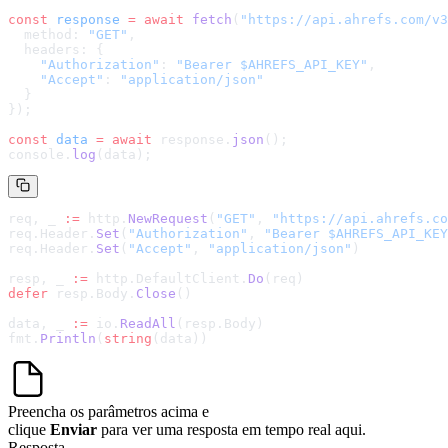
const
 response
 =
 await
 fetch
(
"
https://api.ahrefs.com/v3
  method: 
"GET"
,
  headers: {
    "Authorization"
: 
"Bearer $AHREFS_API_KEY"
,
    "Accept"
: 
"application/json"
  }
});
const
 data
 =
 await
 response.
json
();
console.
log
(data);
req, _ 
:=
 http.
NewRequest
(
"GET"
, 
"
https://api.ahrefs.co
req.Header.
Set
(
"Authorization"
, 
"Bearer $AHREFS_API_KEY
req.Header.
Set
(
"Accept"
, 
"application/json"
)
resp, _ 
:=
 http.DefaultClient.
Do
(req)
defer
 resp.Body.
Close
()
data, _ 
:=
 io.
ReadAll
(resp.Body)
fmt.
Println
(
string
(data))
Preencha os parâmetros acima e
clique
Enviar
para ver uma resposta em tempo real aqui.
Resposta