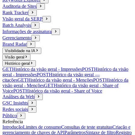
Auditoria de Sites
Rank Tracker
Visão geral da SERP
Batch Analysis
Informações de assinatura
Gerenciamento
Brand Radar
Visibilidade na IA
Visão geral
Histórico geral
GET
Histórico da visão geral - Impressões
POST
Histórico da visão
geral - Impressões
POST
Histórico da visão geral —
citações
GET
Histórico da visão geral - Menções
POST
Histórico da
visão geral - Menções
GET
Histórico da visão geral - Share of
Voice
POST
Histórico da visão geral - Share of Voice
Análises da Web
GSC Insights
Redes sociais
Público
Referência
Introdução
Limites de consumo
Consultas de teste gratuitas
Criação e
gerenciamento de chaves de API
Parâmetros
Sintaxe de filtro
Registro