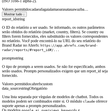
(ISO 3166-1 alpha-2).
Valores permitidos
:
ad
ae
af
ag
ai
al
am
ao
ar
as
at
au
aw
az
ba
…
Mostrar tudo ↓
report_id
string
O ID do relatório a ser usado. Se informado, os outros parâmetros
serão obtidos do relatório (market, country, filters). Se country ou
filters forem fornecidos, eles substituirão os valores correspondentes
no relatório. Você pode encontrá-lo na URL do seu relatório do
Brand Radar no Ahrefs:
https://app.ahrefs.com/brand-
radar/reports/#report_id#/...
prompts
string
O tipo de prompts a serem usados. Se não for especificado, ambos
serão usados. Prompts personalizados exigem que um report_id seja
fornecido.
Valores permitidos
:
ahrefs
custom
data_source
string
Obrigatório
Uma lista separada por vírgulas de modelos de chatbot. Todos os
modelos podem ser combinados entre si. O módulo
oferece
claude
suporte apenas a prompts personalizados.
Os modelos
e
google_ai_overviews_keywords