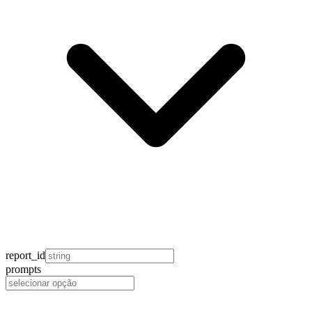
report_id
prompts