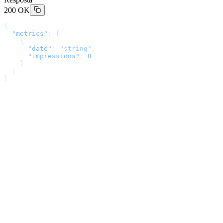
200 OK
{
  "metrics"
: [
    {
      "date"
: 
"string"
,
      "impressions"
: 
0
    }
  ]
}