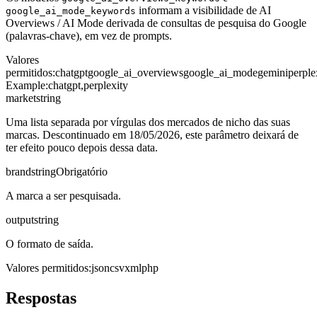
informam a visibilidade de AI
google_ai_mode_keywords
Overviews / AI Mode derivada de consultas de pesquisa do Google
(palavras-chave), em vez de prompts.
Valores
permitidos
:
chatgpt
google_ai_overviews
google_ai_mode
gemini
perple
Example:
chatgpt,perplexity
market
string
Uma lista separada por vírgulas dos mercados de nicho das suas
marcas. Descontinuado em 18/05/2026, este parâmetro deixará de
ter efeito pouco depois dessa data.
brand
string
Obrigatório
A marca a ser pesquisada.
output
string
O formato de saída.
Valores permitidos
:
json
csv
xml
php
Respostas