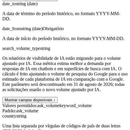
date_to
string (date)
A data de término do período histórico, no formato YYYY-MM-
DD.
date_from
string (date)
Obrigatório
A data de início do período histórico, no formato YYYY-MM-DD.
search_volume_type
string
Os relatórios de visibilidade de IA estão migrando para o volume
ajustado por IA. Essa métrica estima melhor a demanda por
respostas de IA em chatbots e em superfícies de busca com IA. O
cálculo é feito ajustando o volume de pesquisa do Google para o uso
estimado de cada plataforma de IA em comparação com o Google.
Este parâmetro será descontinuado em 31 de agosto de 2026; todas
as solicitações usarão o novo volume ajustado por IA.
Mostrar campos disponíveis ↓
Valores permitidos
:
ask_volume
keyword_volume
Padrão
:
ask_volume
country
string
Uma lista separada por vírgulas de códigos de país de duas letras