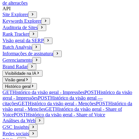
de alterações
API
Site Explorer
Keywords Explorer
Auditoria de Sites
Rank Tracker
Visão geral da SERP
Batch Analysis
Informações de assinatura
Gerenciamento
Brand Radar
Visibilidade na IA
Visão geral
Histórico geral
GET
Histórico da visão geral - Impressões
POST
Histórico da visão
geral - Impressões
POST
Histórico da visão geral —
citações
GET
Histórico da visão geral - Menções
POST
Histórico da
visão geral - Menções
GET
Histórico da visão geral - Share of
Voice
POST
Histórico da visão geral - Share of Voice
Análises da Web
GSC Insights
Redes sociais