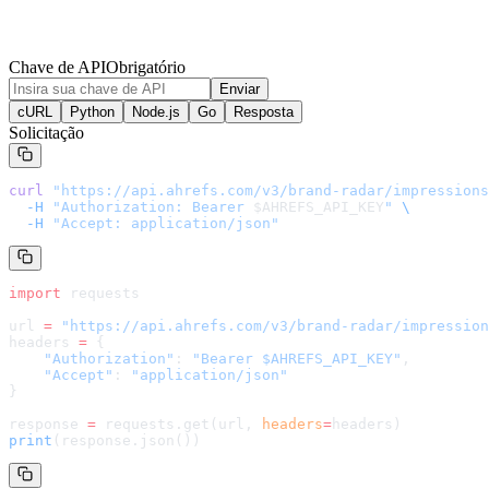
Chave de API
Obrigatório
Enviar
cURL
Python
Node.js
Go
Resposta
Solicitação
curl
 "
https://api.ahrefs.com/v3/brand-radar/impressions
  -H
 "Authorization: Bearer 
$AHREFS_API_KEY
"
 \
  -H
 "Accept: application/json"
import
 requests
url 
=
 "
https://api.ahrefs.com/v3/brand-radar/impression
headers 
=
 {
    "Authorization"
: 
"Bearer $AHREFS_API_KEY"
,
    "Accept"
: 
"application/json"
}
response 
=
 requests.get(url, 
headers
=
headers
)
print
(response.json())