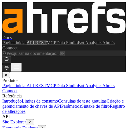
Docs
Página inicial
API REST
MCP
Data Studio
Bot Analytics
Ahrefs
Connect
Pesquisar na documentação...
⌘K
✕
Produtos
Página inicial
API REST
MCP
Data Studio
Bot Analytics
Ahrefs
Connect
Referência
Introdução
Limites de consumo
Consultas de teste gratuitas
Criação e
gerenciamento de chaves de API
Parâmetros
Sintaxe de filtro
Registro
de alterações
API
Site Explorer
Keywords Explorer