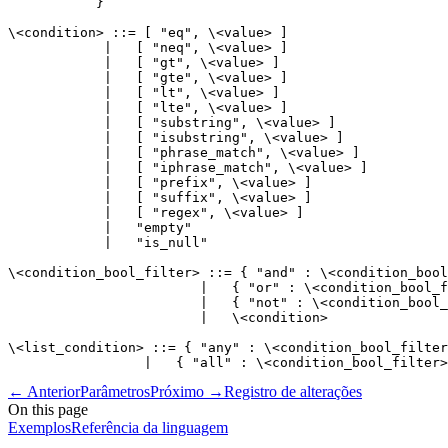
           }

\<condition> ::= [ "eq", \<value> ]

            |   [ "neq", \<value> ]

            |   [ "gt", \<value> ]

            |   [ "gte", \<value> ]

            |   [ "lt", \<value> ]

            |   [ "lte", \<value> ]

            |   [ "substring", \<value> ]

            |   [ "isubstring", \<value> ]

            |   [ "phrase_match", \<value> ]

            |   [ "iphrase_match", \<value> ]

            |   [ "prefix", \<value> ]

            |   [ "suffix", \<value> ]

            |   [ "regex", \<value> ]

            |   "empty"

            |   "is_null"

\<condition_bool_filter> ::= { "and" : \<condition_bool
                        |   { "or" : \<condition_bool_f
                        |   { "not" : \<condition_bool_
                        |   \<condition>

\<list_condition> ::= { "any" : \<condition_bool_filter
←
Anterior
Parâmetros
Próximo
→
Registro de alterações
On this page
Exemplos
Referência da linguagem