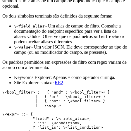
símbolo. Um
antes de um campo de objeto indica que o campo é
?
opcional.
Os dois símbolos terminais são definidos da seguinte forma:
Um alias de campo de filtro. Consulte a
\<field_alias>
documentação do endpoint específico para ver a lista de
aliases válidos. Observe que os parâmetros
e
select
where
podem aceitar aliases diferentes.
Um valor JSON. Ele deve corresponder ao tipo do
\<value>
campo (ou ao modificador do campo, se presente).
Os padrões permitidos em expressões de filtro com regex variam de
acordo com a ferramenta.
Keywords Explorer: Apenas
como operador curinga.
*
Site Explorer: sintaxe
RE2
.
\<bool_filter> ::= { "and" : \<bool_filter>+ }

              |   { "or" : \<bool_filter>+ }

              |   { "not" : \<bool_filter> }

              |   \<expr>

\<expr> ::= {

             "field" : \<field_alias>,

             ? "is": \<condition>,

             ? "list_is": \<list_condition>
