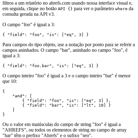
filtros a um relatório no ahrefs.com usando nossa interface visual e,
em seguida, clique no botão
para ver o parâmetro
da
API {}
where
consulta gerada na API v3.
O campo "foo" é igual a 3:
Para campos do tipo objeto, use a notação por ponto para se referir a
campos aninhados. O campo "bar", aninhado no campo "foo", é
igual a 3:
O campo inteiro "foo" é igual a 3 e o campo inteiro "bar" é menor
que 10:
{

    "and": [

        { "field": "foo", "is": ["eq", 3] },

        { "field": "bar", "is": ["lt", 10] }

    ]

Ou o valor em maiúsculas do campo de string "foo" é igual a
"AHREFS", ou todos os elementos de string no campo de array
"bar" têm o prefixo "Ahrefs" e o sufixo "seo".