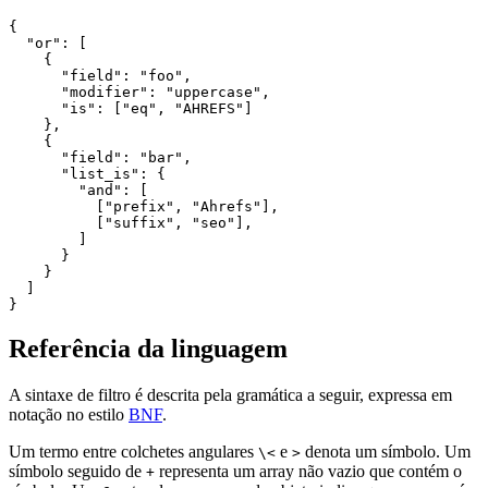
{

  "or": [

    {

      "field": "foo",

      "modifier": "uppercase",

      "is": ["eq", "AHREFS"]

    },

    {

      "field": "bar",

      "list_is": {

        "and": [

          ["prefix", "Ahrefs"],

          ["suffix", "seo"],

        ]

      }

    }

  ]

Referência da linguagem
A sintaxe de filtro é descrita pela gramática a seguir, expressa em
notação no estilo
BNF
.
Um termo entre colchetes angulares
e
denota um símbolo. Um
\<
>
símbolo seguido de
representa um array não vazio que contém o
+