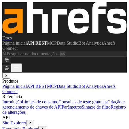
Docs
Página inicial
API REST
MCP
Data Studio
Bot Analytics
Ahrefs
Connect
Pesquisar na documentação...
⌘K
✕
Produtos
Página inicial
API REST
MCP
Data Studio
Bot Analytics
Ahrefs
Connect
Referência
Introdução
Limites de consumo
Consultas de teste gratuitas
Criação e
gerenciamento de chaves de API
Parâmetros
Sintaxe de filtro
Registro
de alterações
API
Site Explorer
Keywords Explorer