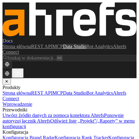
Docs
Strona główna
REST API
MCP
Data Studio
Bot Analytics
Ahrefs
Connect
Szukaj w dokumentacji...
⌘K
✕
Produkty
Strona główna
REST API
MCP
Data Studio
Bot Analytics
Ahrefs
Connect
Wprowadzenie
Przewodniki
Utwórz źródło danych za pomocą konektora Ahrefs
Ponownie
autoryzuj łącznik Ahrefs
Odśwież listę „Projekt”/„Raporty” w menu
konfiguracji
Konfiguracja
Konfiguracja Brand Radar
Konfiguracja Rank Tracker
Konfiguracja