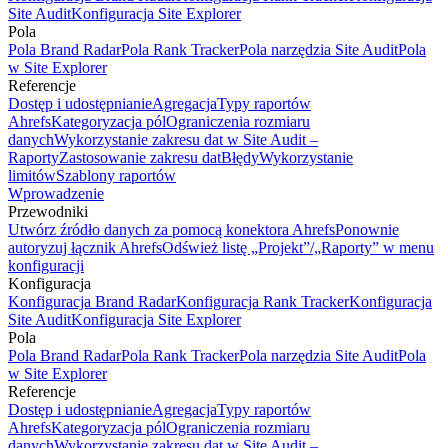
Site Audit
Konfiguracja Site Explorer
Pola
Pola Brand Radar
Pola Rank Tracker
Pola narzędzia Site Audit
Pola
w Site Explorer
Referencje
Dostęp i udostępnianie
Agregacja
Typy raportów
Ahrefs
Kategoryzacja pól
Ograniczenia rozmiaru
danych
Wykorzystanie zakresu dat w Site Audit –
Raporty
Zastosowanie zakresu dat
Błędy
Wykorzystanie
limitów
Szablony raportów
Wprowadzenie
Przewodniki
Utwórz źródło danych za pomocą konektora Ahrefs
Ponownie
autoryzuj łącznik Ahrefs
Odśwież listę „Projekt”/„Raporty” w menu
konfiguracji
Konfiguracja
Konfiguracja Brand Radar
Konfiguracja Rank Tracker
Konfiguracja
Site Audit
Konfiguracja Site Explorer
Pola
Pola Brand Radar
Pola Rank Tracker
Pola narzędzia Site Audit
Pola
w Site Explorer
Referencje
Dostęp i udostępnianie
Agregacja
Typy raportów
Ahrefs
Kategoryzacja pól
Ograniczenia rozmiaru
danych
Wykorzystanie zakresu dat w Site Audit –