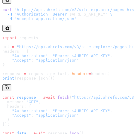
curl
 "
https://api.ahrefs.com/v3/site-explorer/pages-his
  -H
 "Authorization: Bearer 
$AHREFS_API_KEY
"
 \
  -H
 "Accept: application/json"
import
 requests
url 
=
 "
https://api.ahrefs.com/v3/site-explorer/pages-hi
headers 
=
 {
    "Authorization"
: 
"Bearer $AHREFS_API_KEY"
,
    "Accept"
: 
"application/json"
}
response 
=
 requests.get(url, 
headers
=
headers
)
print
(response.json())
const
 response
 =
 await
 fetch
(
"
https://api.ahrefs.com/v3
  method: 
"GET"
,
  headers: {
    "Authorization"
: 
"Bearer $AHREFS_API_KEY"
,
    "Accept"
: 
"application/json"
  }
});
const
 data
 =
 await
 response.
json
();