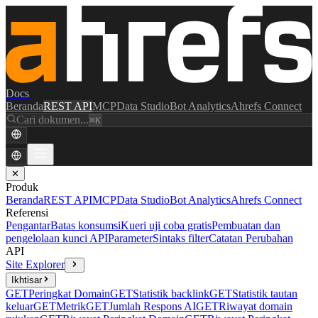
Docs
Beranda
REST API
MCP
Data Studio
Bot Analytics
Ahrefs Connect
Cari dokumen...
⌘K
✕
Produk
Beranda
REST API
MCP
Data Studio
Bot Analytics
Ahrefs Connect
Referensi
Pengantar
Batas konsumsi
Kueri uji coba gratis
Pembuatan dan
pengelolaan kunci API
Parameter
Sintaks filter
Catatan Perubahan
API
Site Explorer
Ikhtisar
GET
Peringkat Domain
GET
Statistik backlink
GET
Statistik tautan
keluar
GET
Metrik
GET
Jumlah Respons AI
GET
Riwayat domain