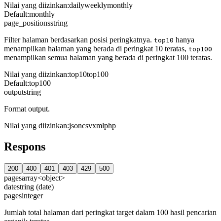
Nilai yang diizinkan
:
daily
weekly
monthly
Default
:
monthly
page_positions
string
Filter halaman berdasarkan posisi peringkatnya.
hanya
top10
menampilkan halaman yang berada di peringkat 10 teratas,
top100
menampilkan semua halaman yang berada di peringkat 100 teratas.
Nilai yang diizinkan
:
top10
top100
Default
:
top100
output
string
Format output.
Nilai yang diizinkan
:
json
csv
xml
php
Respons
200
400
401
403
429
500
pages
array<object>
date
string (date)
pages
integer
Jumlah total halaman dari peringkat target dalam 100 hasil pencarian