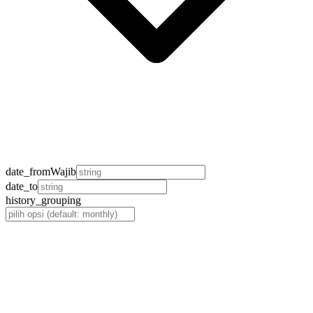
date_from
Wajib
date_to
history_grouping