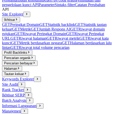
Pengantar
Batas konsumsi
Kueri uji coba gratis
Pembuatan dan
pengelolaan kunci API
Parameter
Sintaks filter
Catatan Perubahan
API
Site Explorer
Ikhtisar
GET
Peringkat Domain
GET
Statistik backlink
GET
Statistik tautan
keluar
GET
Metrik
GET
Jumlah Respons AI
GET
Riwayat domain
rujukan
GET
Riwayat Peringkat Domain
GET
Riwayat Peringkat
URL
GET
Riwayat halaman
GET
Riwayat metrik
GET
Riwayat kata
kunci
GET
Metrik berdasarkan negara
GET
Halaman berdasarkan lalu
lintas
GET
Riwayat total volume pencarian
Profil Backlinks
Pencarian organik
Pencarian berbayar
Halaman
Tautan keluar
Keywords Explorer
Site Audit
Rank Tracker
Ikhtisar SERP
Batch Analysis
Informasi Langganan
Manajemen