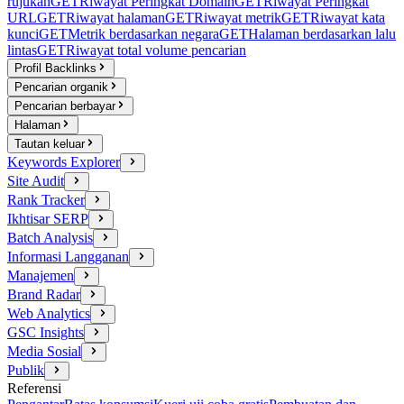
rujukan
GET
Riwayat Peringkat Domain
GET
Riwayat Peringkat
URL
GET
Riwayat halaman
GET
Riwayat metrik
GET
Riwayat kata
kunci
GET
Metrik berdasarkan negara
GET
Halaman berdasarkan lalu
lintas
GET
Riwayat total volume pencarian
Profil Backlinks
Pencarian organik
Pencarian berbayar
Halaman
Tautan keluar
Keywords Explorer
Site Audit
Rank Tracker
Ikhtisar SERP
Batch Analysis
Informasi Langganan
Manajemen
Brand Radar
Web Analytics
GSC Insights
Media Sosial
Publik
Referensi