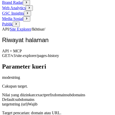
Brand Radar
Web Analytics
GSC Insights
Media Sosial
Publik
API
/
Site Explorer
/
Ikhtisar
/
Riwayat halaman
API + MCP
GET
/v3/site-explorer
/pages-history
Parameter kueri
mode
string
Cakupan target.
Nilai yang diizinkan
:
exact
prefix
domain
subdomains
Default
:
subdomains
target
string (url)
Wajib
Target pencarian: domain atau URL.