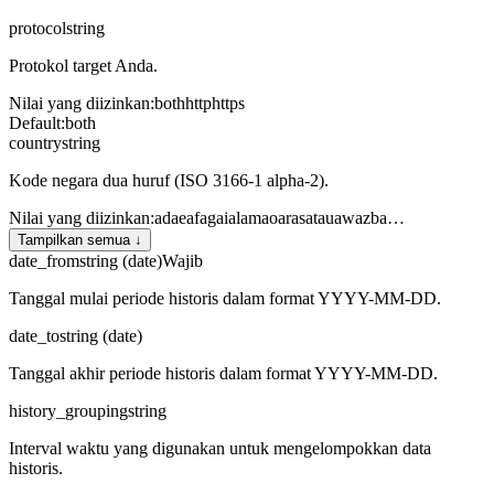
protocol
string
Protokol target Anda.
Nilai yang diizinkan
:
both
http
https
Default
:
both
country
string
Kode negara dua huruf (ISO 3166-1 alpha-2).
Nilai yang diizinkan
:
ad
ae
af
ag
ai
al
am
ao
ar
as
at
au
aw
az
ba
…
Tampilkan semua ↓
date_from
string (date)
Wajib
Tanggal mulai periode historis dalam format YYYY-MM-DD.
date_to
string (date)
Tanggal akhir periode historis dalam format YYYY-MM-DD.
history_grouping
string
Interval waktu yang digunakan untuk mengelompokkan data
historis.