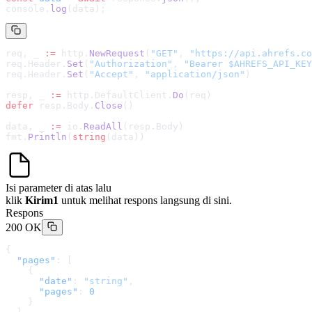
console.
log
(data);
req, _ 
:=
 http.
NewRequest
(
"GET"
, 
"
https://api.ahrefs.co
req.Header.
Set
(
"Authorization"
, 
"Bearer $AHREFS_API_KEY
req.Header.
Set
(
"Accept"
, 
"application/json"
)
resp, _ 
:=
 http.DefaultClient.
Do
(req)
defer
 resp.Body.
Close
()
data, _ 
:=
 io.
ReadAll
(resp.Body)
fmt.
Println
(
string
(data))
Isi parameter di atas lalu
klik
Kirim1
untuk melihat respons langsung di sini.
Respons
200 OK
{
  "pages"
: [
    {
      "date"
: 
"string"
,
      "pages"
: 
0
    }