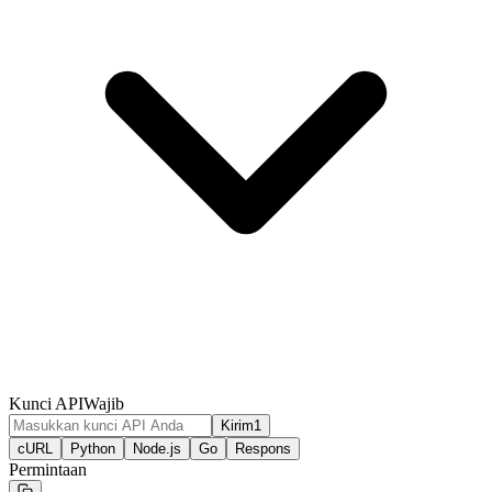
Kunci API
Wajib
Kirim1
cURL
Python
Node.js
Go
Respons
Permintaan