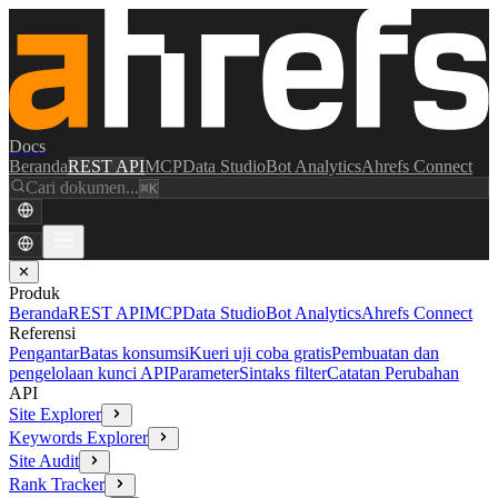
Docs
Beranda
REST API
MCP
Data Studio
Bot Analytics
Ahrefs Connect
Cari dokumen...
⌘K
✕
Produk
Beranda
REST API
MCP
Data Studio
Bot Analytics
Ahrefs Connect
Referensi
Pengantar
Batas konsumsi
Kueri uji coba gratis
Pembuatan dan
pengelolaan kunci API
Parameter
Sintaks filter
Catatan Perubahan
API
Site Explorer
Keywords Explorer
Site Audit
Rank Tracker