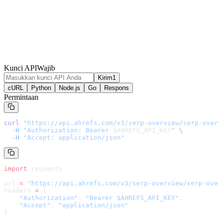
Kunci API
Wajib
Kirim1
cURL
Python
Node.js
Go
Respons
Permintaan
curl
 "
https://api.ahrefs.com/v3/serp-overview/serp-over
  -H
 "Authorization: Bearer 
$AHREFS_API_KEY
"
 \
  -H
 "Accept: application/json"
import
 requests
url 
=
 "
https://api.ahrefs.com/v3/serp-overview/serp-ove
headers 
=
 {
    "Authorization"
: 
"Bearer $AHREFS_API_KEY"
,
    "Accept"
: 
"application/json"
}