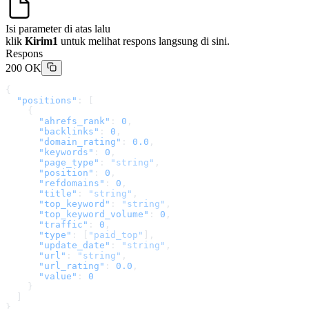
Isi parameter di atas lalu
klik
Kirim1
untuk melihat respons langsung di sini.
Respons
200 OK
{
  "positions"
: [
    {
      "ahrefs_rank"
: 
0
,
      "backlinks"
: 
0
,
      "domain_rating"
: 
0.0
,
      "keywords"
: 
0
,
      "page_type"
: 
"string"
,
      "position"
: 
0
,
      "refdomains"
: 
0
,
      "title"
: 
"string"
,
      "top_keyword"
: 
"string"
,
      "top_keyword_volume"
: 
0
,
      "traffic"
: 
0
,
      "type"
: [
"paid_top"
],
      "update_date"
: 
"string"
,
      "url"
: 
"string"
,
      "url_rating"
: 
0.0
,
      "value"
: 
0
    }
  ]
}