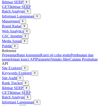
Ikhtisar SERP
GET
Ikhtisar SERP
Batch Analysis
Informasi Langganan
Manajemen
Brand Radar
Web Analytics
GSC Insights
Media Sosial
Publik
Referensi
Pengantar
Batas konsumsi
Kueri uji coba gratis
Pembuatan dan
pengelolaan kunci API
Parameter
Sintaks filter
Catatan Perubahan
API
Site Explorer
Keywords Explorer
Site Audit
Rank Tracker
Ikhtisar SERP
GET
Ikhtisar SERP
Batch Analysis
Informasi Langganan