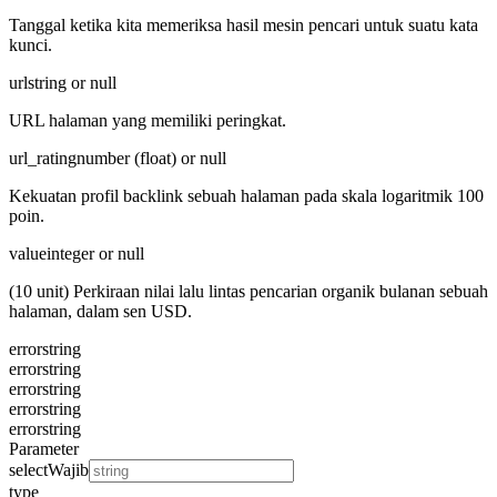
Tanggal ketika kita memeriksa hasil mesin pencari untuk suatu kata
kunci.
url
string or null
URL halaman yang memiliki peringkat.
url_rating
number (float) or null
Kekuatan profil backlink sebuah halaman pada skala logaritmik 100
poin.
value
integer or null
(10 unit) Perkiraan nilai lalu lintas pencarian organik bulanan sebuah
halaman, dalam sen USD.
error
string
error
string
error
string
error
string
error
string
Parameter
select
Wajib
type