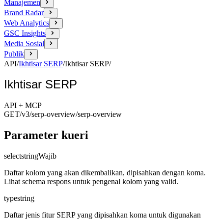
Manajemen
Brand Radar
Web Analytics
GSC Insights
Media Sosial
Publik
API
/
Ikhtisar SERP
/
Ikhtisar SERP
/
Ikhtisar SERP
API + MCP
GET
/v3/serp-overview
/serp-overview
Parameter kueri
select
string
Wajib
Daftar kolom yang akan dikembalikan, dipisahkan dengan koma.
Lihat schema respons untuk pengenal kolom yang valid.
type
string
Daftar jenis fitur SERP yang dipisahkan koma untuk digunakan