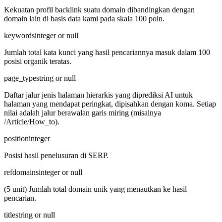
Kekuatan profil backlink suatu domain dibandingkan dengan
domain lain di basis data kami pada skala 100 poin.
keywords
integer or null
Jumlah total kata kunci yang hasil pencariannya masuk dalam 100
posisi organik teratas.
page_type
string or null
Daftar jalur jenis halaman hierarkis yang diprediksi AI untuk
halaman yang mendapat peringkat, dipisahkan dengan koma. Setiap
nilai adalah jalur berawalan garis miring (misalnya
/Article/How_to).
position
integer
Posisi hasil penelusuran di SERP.
refdomains
integer or null
(5 unit) Jumlah total domain unik yang menautkan ke hasil
pencarian.
title
string or null