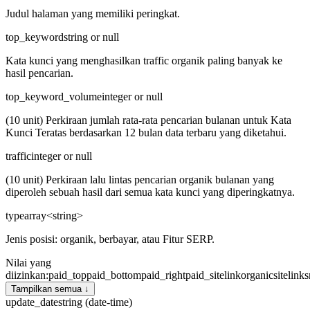
Judul halaman yang memiliki peringkat.
top_keyword
string or null
Kata kunci yang menghasilkan traffic organik paling banyak ke
hasil pencarian.
top_keyword_volume
integer or null
(10 unit) Perkiraan jumlah rata-rata pencarian bulanan untuk Kata
Kunci Teratas berdasarkan 12 bulan data terbaru yang diketahui.
traffic
integer or null
(10 unit) Perkiraan lalu lintas pencarian organik bulanan yang
diperoleh sebuah hasil dari semua kata kunci yang diperingkatnya.
type
array<string>
Jenis posisi: organik, berbayar, atau Fitur SERP.
Nilai yang
diizinkan
:
paid_top
paid_bottom
paid_right
paid_sitelink
organic
sitelink
s
Tampilkan semua ↓
update_date
string (date-time)