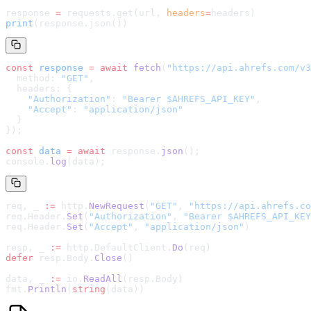
response 
=
 requests.get(url, 
headers
=
headers
)
print
(response.json())
const
 response
 =
 await
 fetch
(
"
https://api.ahrefs.com/v3
  method: 
"GET"
,
  headers: {
    "Authorization"
: 
"Bearer $AHREFS_API_KEY"
,
    "Accept"
: 
"application/json"
  }
});
const
 data
 =
 await
 response.
json
();
console.
log
(data);
req, _ 
:=
 http.
NewRequest
(
"GET"
, 
"
https://api.ahrefs.co
req.Header.
Set
(
"Authorization"
, 
"Bearer $AHREFS_API_KEY
req.Header.
Set
(
"Accept"
, 
"application/json"
)
resp, _ 
:=
 http.DefaultClient.
Do
(req)
defer
 resp.Body.
Close
()
data, _ 
:=
 io.
ReadAll
(resp.Body)
fmt.
Println
(
string
(data))