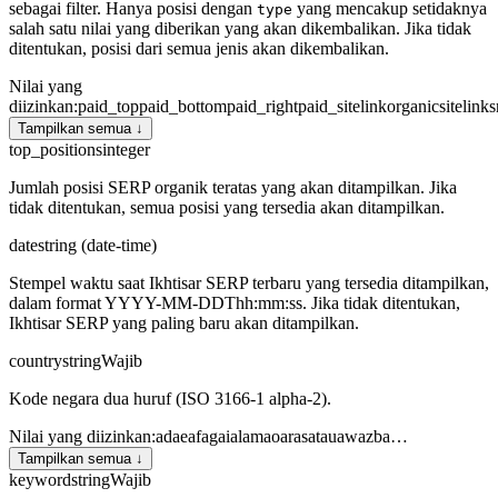
sebagai filter. Hanya posisi dengan
yang mencakup setidaknya
type
salah satu nilai yang diberikan yang akan dikembalikan. Jika tidak
ditentukan, posisi dari semua jenis akan dikembalikan.
Nilai yang
diizinkan
:
paid_top
paid_bottom
paid_right
paid_sitelink
organic
sitelink
s
Tampilkan semua ↓
top_positions
integer
Jumlah posisi SERP organik teratas yang akan ditampilkan. Jika
tidak ditentukan, semua posisi yang tersedia akan ditampilkan.
date
string (date-time)
Stempel waktu saat Ikhtisar SERP terbaru yang tersedia ditampilkan,
dalam format YYYY-MM-DDThh:mm:ss. Jika tidak ditentukan,
Ikhtisar SERP yang paling baru akan ditampilkan.
country
string
Wajib
Kode negara dua huruf (ISO 3166-1 alpha-2).
Nilai yang diizinkan
:
ad
ae
af
ag
ai
al
am
ao
ar
as
at
au
aw
az
ba
…
Tampilkan semua ↓
keyword
string
Wajib