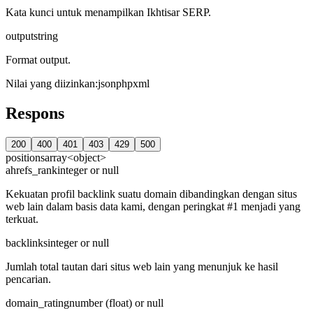
Kata kunci untuk menampilkan Ikhtisar SERP.
output
string
Format output.
Nilai yang diizinkan
:
json
php
xml
Respons
200
400
401
403
429
500
positions
array<object>
ahrefs_rank
integer or null
Kekuatan profil backlink suatu domain dibandingkan dengan situs
web lain dalam basis data kami, dengan peringkat #1 menjadi yang
terkuat.
backlinks
integer or null
Jumlah total tautan dari situs web lain yang menunjuk ke hasil
pencarian.
domain_rating
number (float) or null