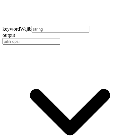
keyword
Wajib
output