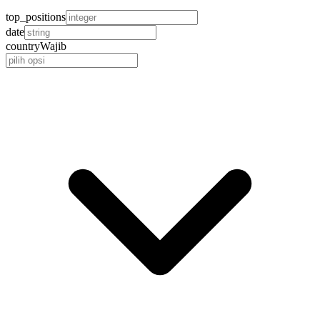
top_positions
date
country
Wajib