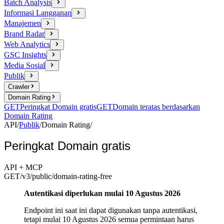
Batch Analysis
Informasi Langganan
Manajemen
Brand Radar
Web Analytics
GSC Insights
Media Sosial
Publik
Crawler
Domain Rating
GET
Peringkat Domain gratis
GET
Domain teratas berdasarkan
Domain Rating
API
/
Publik
/
Domain Rating
/
Peringkat Domain gratis
API + MCP
GET
/v3/public
/domain-rating-free
Autentikasi diperlukan mulai 10 Agustus 2026
Endpoint ini saat ini dapat digunakan tanpa autentikasi,
tetapi mulai 10 Agustus 2026 semua permintaan harus