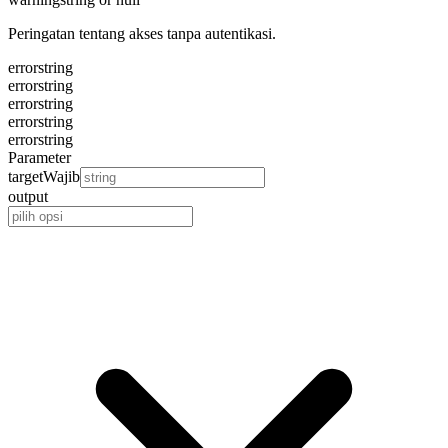
Peringatan tentang akses tanpa autentikasi.
error
string
error
string
error
string
error
string
error
string
Parameter
target
Wajib
output