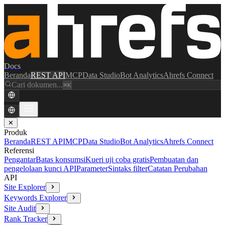
Docs
Beranda
REST API
MCP
Data Studio
Bot Analytics
Ahrefs Connect
Cari dokumen...
⌘K
✕
Produk
Beranda
REST API
MCP
Data Studio
Bot Analytics
Ahrefs Connect
Referensi
Pengantar
Batas konsumsi
Kueri uji coba gratis
Pembuatan dan
pengelolaan kunci API
Parameter
Sintaks filter
Catatan Perubahan
API
Site Explorer
Keywords Explorer
Site Audit
Rank Tracker