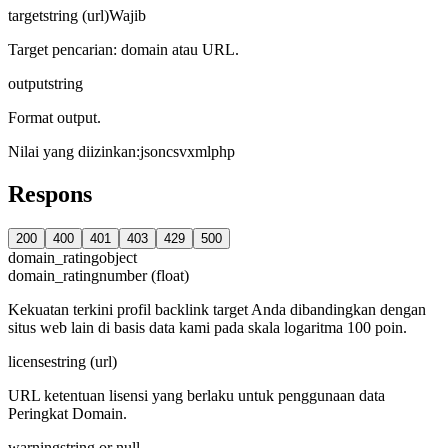
target
string (url)
Wajib
Target pencarian: domain atau URL.
output
string
Format output.
Nilai yang diizinkan
:
json
csv
xml
php
Respons
200
400
401
403
429
500
domain_rating
object
domain_rating
number (float)
Kekuatan terkini profil backlink target Anda dibandingkan dengan
situs web lain di basis data kami pada skala logaritma 100 poin.
license
string (url)
URL ketentuan lisensi yang berlaku untuk penggunaan data
Peringkat Domain.
warning
string or null