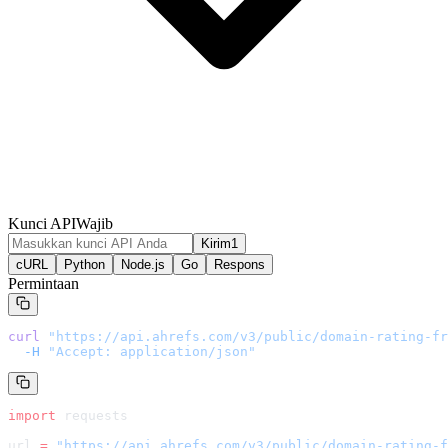
Kunci API
Wajib
Kirim1
cURL
Python
Node.js
Go
Respons
Permintaan
curl
 "
https://api.ahrefs.com/v3/public/domain-rating-fr
  -H
 "Accept: application/json"
import
 requests
url 
=
 "
https://api.ahrefs.com/v3/public/domain-rating-f