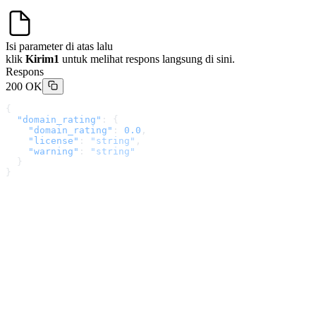
Isi parameter di atas lalu
klik
Kirim1
untuk melihat respons langsung di sini.
Respons
200 OK
{
  "domain_rating"
: {
    "domain_rating"
: 
0.0
,
    "license"
: 
"string"
,
    "warning"
: 
"string"
  }
}