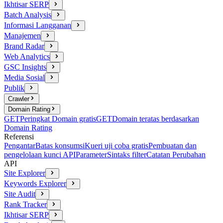
Ikhtisar SERP
Batch Analysis
Informasi Langganan
Manajemen
Brand Radar
Web Analytics
GSC Insights
Media Sosial
Publik
Crawler
Domain Rating
GET
Peringkat Domain gratis
GET
Domain teratas berdasarkan
Domain Rating
Referensi
Pengantar
Batas konsumsi
Kueri uji coba gratis
Pembuatan dan
pengelolaan kunci API
Parameter
Sintaks filter
Catatan Perubahan
API
Site Explorer
Keywords Explorer
Site Audit
Rank Tracker
Ikhtisar SERP