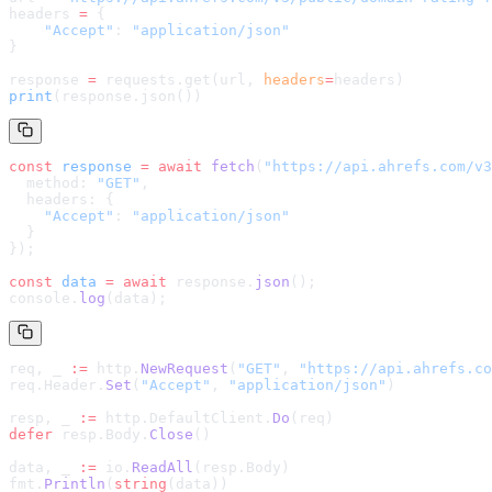
headers 
=
 {
    "Accept"
: 
"application/json"
}
response 
=
 requests.get(url, 
headers
=
headers
)
print
(response.json())
const
 response
 =
 await
 fetch
(
"
https://api.ahrefs.com/v3
  method: 
"GET"
,
  headers: {
    "Accept"
: 
"application/json"
  }
});
const
 data
 =
 await
 response.
json
();
console.
log
(data);
req, _ 
:=
 http.
NewRequest
(
"GET"
, 
"
https://api.ahrefs.co
req.Header.
Set
(
"Accept"
, 
"application/json"
)
resp, _ 
:=
 http.DefaultClient.
Do
(req)
defer
 resp.Body.
Close
()
data, _ 
:=
 io.
ReadAll
(resp.Body)
fmt.
Println
(
string
(data))