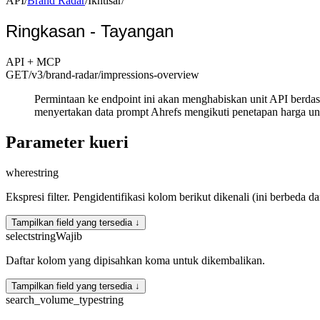
API
/
Brand Radar
/
Ikhtisar
/
Ringkasan - Tayangan
API + MCP
GET
/v3/brand-radar
/impressions-overview
Permintaan ke endpoint ini akan menghabiskan unit API berda
menyertakan data prompt Ahrefs mengikuti penetapan harga un
Parameter kueri
where
string
Ekspresi filter. Pengidentifikasi kolom berikut dikenali (ini berbeda d
Tampilkan field yang tersedia ↓
select
string
Wajib
Daftar kolom yang dipisahkan koma untuk dikembalikan.
Tampilkan field yang tersedia ↓
search_volume_type
string