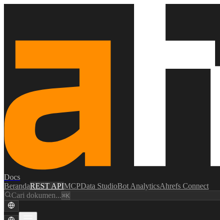
Docs
Beranda
REST API
MCP
Data Studio
Bot Analytics
Ahrefs Connect
Cari dokumen...
⌘K