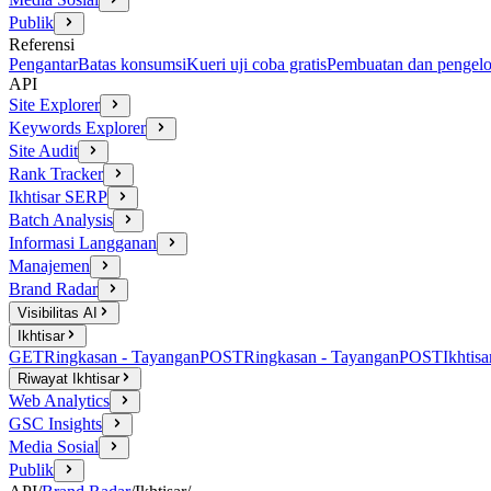
Publik
Referensi
Pengantar
Batas konsumsi
Kueri uji coba gratis
Pembuatan dan pengelo
API
Site Explorer
Keywords Explorer
Site Audit
Rank Tracker
Ikhtisar SERP
Batch Analysis
Informasi Langganan
Manajemen
Brand Radar
Visibilitas AI
Ikhtisar
GET
Ringkasan - Tayangan
POST
Ringkasan - Tayangan
POST
Ikhtisa
Riwayat Ikhtisar
Web Analytics
GSC Insights
Media Sosial
Publik