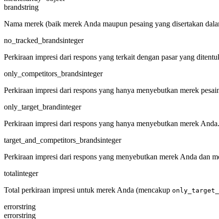
brand
string
Nama merek (baik merek Anda maupun pesaing yang disertakan dala
no_tracked_brands
integer
Perkiraan impresi dari respons yang terkait dengan pasar yang diten
only_competitors_brands
integer
Perkiraan impresi dari respons yang hanya menyebutkan merek pesai
only_target_brand
integer
Perkiraan impresi dari respons yang hanya menyebutkan merek Anda
target_and_competitors_brands
integer
Perkiraan impresi dari respons yang menyebutkan merek Anda dan me
total
integer
Total perkiraan impresi untuk merek Anda (mencakup
only_target_
error
string
error
string