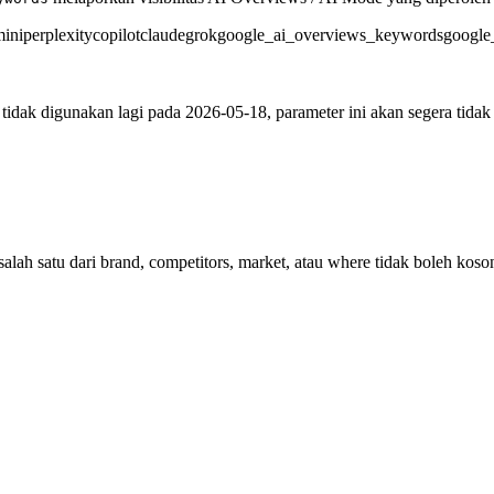
ini
perplexity
copilot
claude
grok
google_ai_overviews_keywords
google
dak digunakan lagi pada 2026-05-18, parameter ini akan segera tidak b
lah satu dari brand, competitors, market, atau where tidak boleh koso