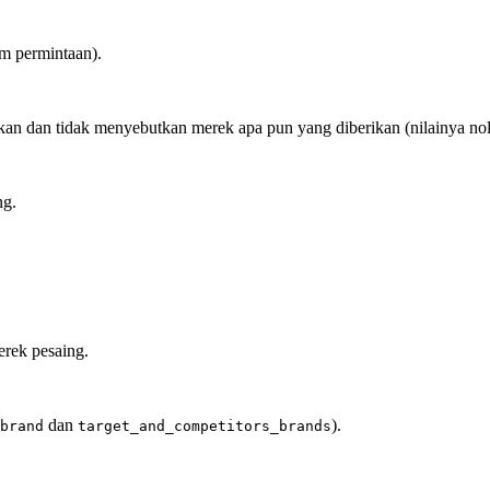
m permintaan).
tukan dan tidak menyebutkan merek apa pun yang diberikan (nilainya no
ng.
.
rek pesaing.
dan
).
brand
target_and_competitors_brands