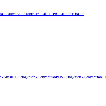
laan kunci API
Parameter
Sintaks filter
Catatan Perubahan
r - Sitasi
GET
Ringkasan - Penyebutan
POST
Ringkasan - Penyebutan
G