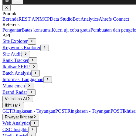
✕
Produk
Beranda
REST API
MCP
Data Studio
Bot Analytics
Ahrefs Connect
Referensi
Pengantar
Batas konsumsi
Kueri uji coba gratis
Pembuatan dan pengelo
API
Site Explorer
Keywords Explorer
Site Audit
Rank Tracker
Ikhtisar SERP
Batch Analysis
Informasi Langganan
Manajemen
Brand Radar
Visibilitas AI
Ikhtisar
GET
Ringkasan - Tayangan
POST
Ringkasan - Tayangan
POST
Ikhtisa
Riwayat Ikhtisar
Web Analytics
GSC Insights
Media Sosial