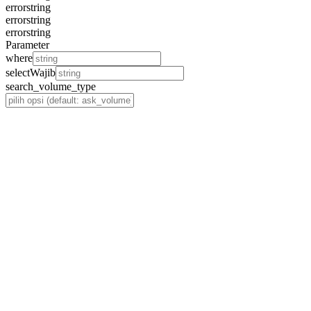
error
string
error
string
error
string
Parameter
where
select
Wajib
search_volume_type