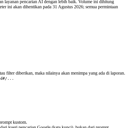
an layanan pencarian AI dengan lebih baik. Volume ini dihitung
er ini akan dihentikan pada 31 Agustus 2026; semua permintaan
 atau filter diberikan, maka nilainya akan menimpa yang ada di laporan.
id#/...
rompt kustom.
ari kueri pencarian Google (kata kunci), bukan dari prompt.