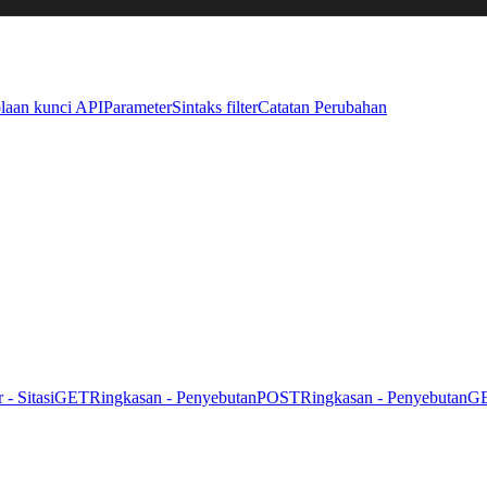
laan kunci API
Parameter
Sintaks filter
Catatan Perubahan
r - Sitasi
GET
Ringkasan - Penyebutan
POST
Ringkasan - Penyebutan
G