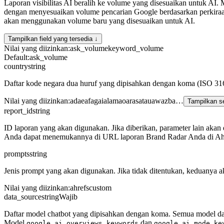
Laporan visibilitas AI beralih ke volume yang disesuaikan untuk AI.
dengan menyesuaikan volume pencarian Google berdasarkan perkiraa
akan menggunakan volume baru yang disesuaikan untuk AI.
Tampilkan field yang tersedia ↓
Nilai yang diizinkan
:
ask_volume
keyword_volume
Default
:
ask_volume
country
string
Daftar kode negara dua huruf yang dipisahkan dengan koma (ISO 316
Nilai yang diizinkan
:
ad
ae
af
ag
ai
al
am
ao
ar
as
at
au
aw
az
ba
…
Tampilkan 
report_id
string
ID laporan yang akan digunakan. Jika diberikan, parameter lain akan di
Anda dapat menemukannya di URL laporan Brand Radar Anda di Ah
prompts
string
Jenis prompt yang akan digunakan. Jika tidak ditentukan, keduanya 
Nilai yang diizinkan
:
ahrefs
custom
data_source
string
Wajib
Daftar model chatbot yang dipisahkan dengan koma. Semua model da
Model
dan
google_ai_overviews_keywords
google_ai_mode_ke