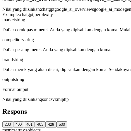
Nilai yang diizinkan
:
chatgpt
google_ai_overviews
google_ai_mode
gem
Example:
chatgpt,perplexity
market
string
Daftar ceruk pasar merek Anda yang dipisahkan dengan koma. Mulai ti
competitors
string
Daftar pesaing merek Anda yang dipisahkan dengan koma.
brand
string
Daftar merek yang akan dicari, dipisahkan dengan koma. Setidaknya sa
output
string
Format output.
Nilai yang diizinkan
:
json
csv
xml
php
Respons
200
400
401
403
429
500
metrics
array<object>