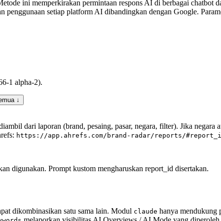
 Metode ini memperkirakan permintaan respons AI di berbagai chatbot d
n penggunaan setiap platform AI dibandingkan dengan Google. Paramet
6-1 alpha-2).
semua ↓
ambil dari laporan (brand, pesaing, pasar, negara, filter). Jika negara
refs:
https://app.ahrefs.com/brand-radar/reports/#report_
akan digunakan. Prompt kustom mengharuskan report_id disertakan.
pat dikombinasikan satu sama lain. Modul
hanya mendukung p
claude
melaporkan visibilitas AI Overviews / AI Mode yang diperoleh d
ywords