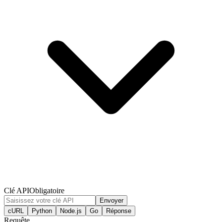
Clé API
Obligatoire
Envoyer
cURL
Python
Node.js
Go
Réponse
Requête