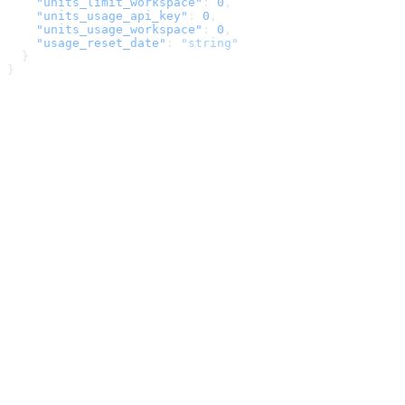
    "units_limit_workspace"
: 
0
,
    "units_usage_api_key"
: 
0
,
    "units_usage_workspace"
: 
0
,
    "usage_reset_date"
: 
"string"
  }
}