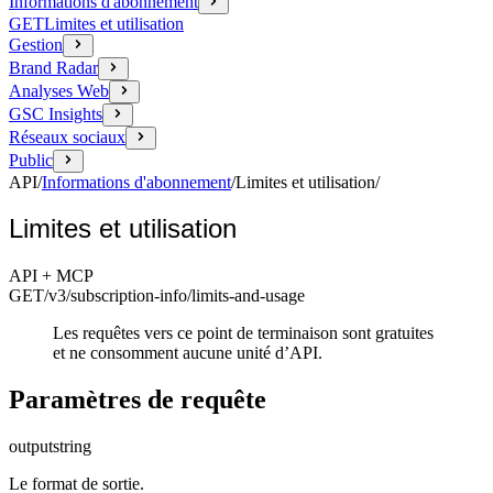
Informations d'abonnement
GET
Limites et utilisation
Gestion
Brand Radar
Analyses Web
GSC Insights
Réseaux sociaux
Public
API
/
Informations d'abonnement
/
Limites et utilisation
/
Limites et utilisation
API + MCP
GET
/v3/subscription-info
/limits-and-usage
Les requêtes vers ce point de terminaison sont gratuites
et ne consomment aucune unité d’API.
Paramètres de requête
output
string
Le format de sortie.