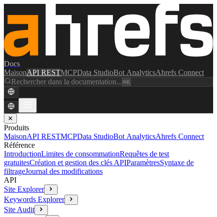
Docs
Maison
API REST
MCP
Data Studio
Bot Analytics
Ahrefs Connect
Rechercher dans la documentation...
⌘K
✕
Produits
Maison
API REST
MCP
Data Studio
Bot Analytics
Ahrefs Connect
Référence
Introduction
Limites de consommation
Requêtes de test
gratuites
Création et gestion des clés API
Paramètres
Syntaxe de
filtrage
Journal des modifications
API
Site Explorer
Keywords Explorer
Site Audit