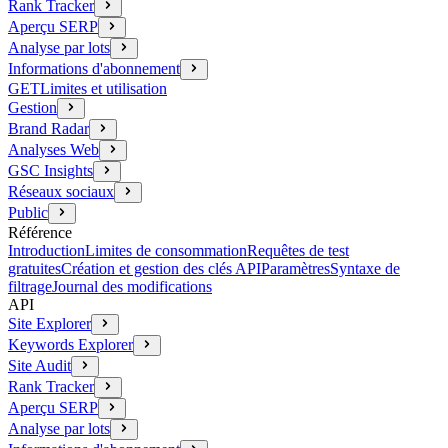
Rank Tracker
Aperçu SERP
Analyse par lots
Informations d'abonnement
GET
Limites et utilisation
Gestion
Brand Radar
Analyses Web
GSC Insights
Réseaux sociaux
Public
Référence
Introduction
Limites de consommation
Requêtes de test
gratuites
Création et gestion des clés API
Paramètres
Syntaxe de
filtrage
Journal des modifications
API
Site Explorer
Keywords Explorer
Site Audit
Rank Tracker
Aperçu SERP
Analyse par lots