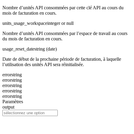
Nombre d’unités API consommées par cette clé API au cours du
mois de facturation en cours.
units_usage_workspace
integer or null
Nombre d’unités API consommées par l’espace de travail au cours
du mois de facturation en cours.
usage_reset_date
string (date)
Date de début de la prochaine période de facturation, à laquelle
l’utilisation des unités API sera réinitialisée.
error
string
error
string
error
string
error
string
error
string
Paramètres
output