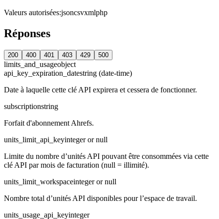
Valeurs autorisées
:
json
csv
xml
php
Réponses
200
400
401
403
429
500
limits_and_usage
object
api_key_expiration_date
string (date-time)
Date à laquelle cette clé API expirera et cessera de fonctionner.
subscription
string
Forfait d'abonnement Ahrefs.
units_limit_api_key
integer or null
Limite du nombre d’unités API pouvant être consommées via cette
clé API par mois de facturation (null = illimité).
units_limit_workspace
integer or null
Nombre total d’unités API disponibles pour l’espace de travail.
units_usage_api_key
integer