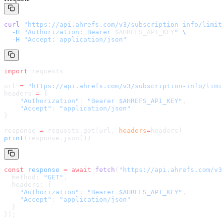
curl
 "
https://api.ahrefs.com/v3/subscription-info/limit
  -H
 "Authorization: Bearer 
$AHREFS_API_KEY
"
 \
  -H
 "Accept: application/json"
import
 requests
url 
=
 "
https://api.ahrefs.com/v3/subscription-info/limi
headers 
=
 {
    "Authorization"
: 
"Bearer $AHREFS_API_KEY"
,
    "Accept"
: 
"application/json"
}
response 
=
 requests.get(url, 
headers
=
headers
)
print
(response.json())
const
 response
 =
 await
 fetch
(
"
https://api.ahrefs.com/v3
  method: 
"GET"
,
  headers: {
    "Authorization"
: 
"Bearer $AHREFS_API_KEY"
,
    "Accept"
: 
"application/json"
  }
});