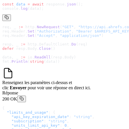
const
 data
 =
 await
 response.
json
();
console.
log
(data);
req, _ 
:=
 http.
NewRequest
(
"GET"
, 
"
https://api.ahrefs.co
req.Header.
Set
(
"Authorization"
, 
"Bearer $AHREFS_API_KEY
req.Header.
Set
(
"Accept"
, 
"application/json"
)
resp, _ 
:=
 http.DefaultClient.
Do
(req)
defer
 resp.Body.
Close
()
data, _ 
:=
 io.
ReadAll
(resp.Body)
fmt.
Println
(
string
(data))
Renseignez les paramètres ci-dessus et
clic
Envoyer
pour voir une réponse en direct ici.
Réponse
200 OK
{
  "limits_and_usage"
: {
    "api_key_expiration_date"
: 
"string"
,
    "subscription"
: 
"string"
,
    "units_limit_api_key"
: 
0
,