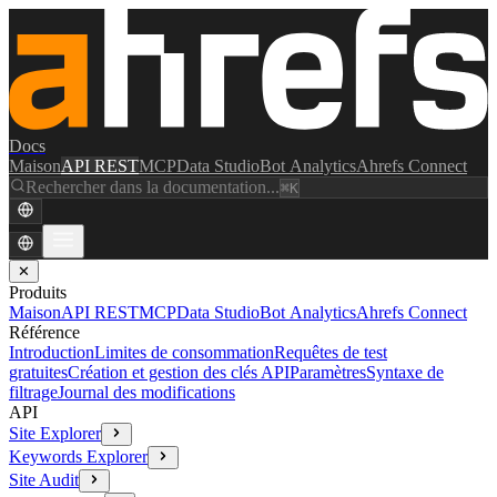
Docs
Maison
API REST
MCP
Data Studio
Bot Analytics
Ahrefs Connect
Rechercher dans la documentation...
⌘K
✕
Produits
Maison
API REST
MCP
Data Studio
Bot Analytics
Ahrefs Connect
Référence
Introduction
Limites de consommation
Requêtes de test
gratuites
Création et gestion des clés API
Paramètres
Syntaxe de
filtrage
Journal des modifications
API
Site Explorer
Keywords Explorer
Site Audit