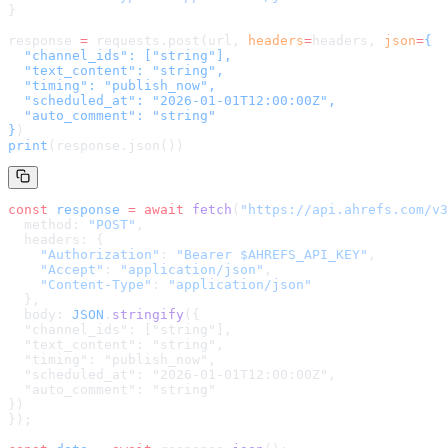
}
response 
=
 requests.post(url, 
headers
=
headers
, 
json
=
{

  "channel_ids": ["string"],

  "text_content": "string",

  "timing": "publish_now",

  "scheduled_at": "2026-01-01T12:00:00Z",

  "auto_comment": "string"

}
)
print
(response.json())
const
 response
 =
 await
 fetch
(
"
https://api.ahrefs.com/v3
  method: 
"POST"
,
  headers: {
    "Authorization"
: 
"Bearer $AHREFS_API_KEY"
,
    "Accept"
: 
"application/json"
,
    "Content-Type"
: 
"application/json"
  },
  body: 
JSON
.
stringify
(
{

  "channel_ids": ["string"],

  "text_content": "string",

  "timing": "publish_now",

  "scheduled_at": "2026-01-01T12:00:00Z",

  "auto_comment": "string"

}
)
});