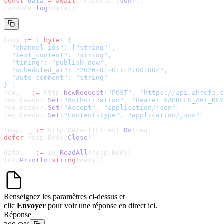
const
 data
 =
 await
 response.
json
();
console.
log
(data);
body 
:=
 []
byte
(
`
{

  "channel_ids": ["string"],

  "text_content": "string",

  "timing": "publish_now",

  "scheduled_at": "2026-01-01T12:00:00Z",

  "auto_comment": "string"

}
`
)
req, _ 
:=
 http.
NewRequest
(
"POST"
, 
"
https://api.ahrefs.c
req.Header.
Set
(
"Authorization"
, 
"Bearer $AHREFS_API_KEY
req.Header.
Set
(
"Accept"
, 
"application/json"
)
req.Header.
Set
(
"Content-Type"
, 
"application/json"
)
resp, _ 
:=
 http.DefaultClient.
Do
(req)
defer
 resp.Body.
Close
()
data, _ 
:=
 io.
ReadAll
(resp.Body)
fmt.
Println
(
string
(data))
Renseignez les paramètres ci-dessus et
clic
Envoyer
pour voir une réponse en direct ici.
Réponse