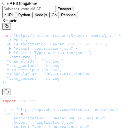
Clé API
Obligatoire
Envoyer
cURL
Python
Node.js
Go
Réponse
Requête
curl
 "
https://api.ahrefs.com/v3/social-media/post
"
 \
  -X
 POST
 \
  -H
 "Authorization: Bearer 
$AHREFS_API_KEY
"
 \
  -H
 "Accept: application/json"
 \
  -H
 "Content-Type: application/json"
 \
  --data-raw
 '
{

  "channel_ids": ["string"],

  "text_content": "string",

  "timing": "publish_now",

  "scheduled_at": "2026-01-01T12:00:00Z",

  "auto_comment": "string"

}
'
import
 requests
url 
=
 "
https://api.ahrefs.com/v3/social-media/post
"
headers 
=
 {
    "Authorization"
: 
"Bearer $AHREFS_API_KEY"
,
    "Accept"
: 
"application/json"
,
    "Content-Type"
: 
"application/json"