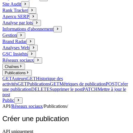
Site Audit
Rank Tracker
Aperçu SERP
Analyse par lots
Informations d'abonnement
Gestion
Brand Radar
Analyses Web
GSC Insights
Réseaux sociaux
Chaînes
Publications
GET
Auteurs
GET
Historique des
activités
GET
Publications
GET
Métriques de publication
POST
Créer
une publication
DELETE
Supprimer le post
PATCH
Mettre à jour le
post
Public
API
/
Réseaux sociaux
/
Publications
/
Créer une publication
API uniquement