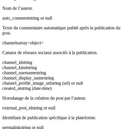
Nom de l’auteur.
auto_comment
string or null
Texte du commentaire automatique publié après la publication du
post.
channels
array<object>
Canaux de réseaux sociaux associés à la publication.
channel_id
string
channel_kind
string
channel_username
string
channel_display_name
string
channel_profile_image_url
string (url) or null
created_at
string (date-time)
Horodatage de la création du post par l’auteur.
external_post_id
string or null
Identifiant de publication spécifique à la plateforme.
permalink
string or null