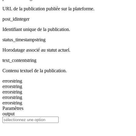
URL de la publication publiée sur la plateforme.
post_id
integer
Identifiant unique de la publication.
status_timestamp
string
Horodatage associé au statut actuel.
text_content
string
Contenu textuel de la publication.
error
string
error
string
error
string
error
string
error
string
Paramètres
output