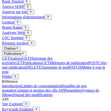
Rank Tracker
Aperçu SERP
Analyse par lots
Informations d'abonnement
Gestion
Brand Radar
Analyses Web
GSC Insights
Réseaux sociaux
Chaînes
Publications
GET
Auteurs
GET
Historique des
activités
GET
Publications
GET
Métriques de publication
POST
Créer
une publication
DELETE
Supprimer le post
PATCH
Mettre à jour le
post
Public
Référence
Introduction
Limites de consommation
Requêtes de test
gratuites
Création et gestion des clés API
Paramètres
Syntaxe de
filtrage
Journal des modifications
API
Site Explorer
Keywords Explorer