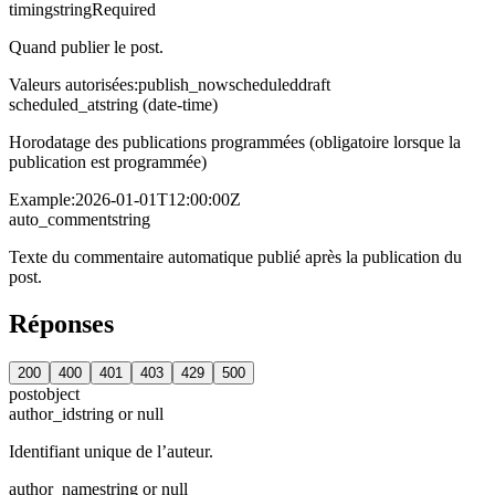
timing
string
Required
Quand publier le post.
Valeurs autorisées
:
publish_now
scheduled
draft
scheduled_at
string (date-time)
Horodatage des publications programmées (obligatoire lorsque la
publication est programmée)
Example:
2026-01-01T12:00:00Z
auto_comment
string
Texte du commentaire automatique publié après la publication du
post.
Réponses
200
400
401
403
429
500
post
object
author_id
string or null
Identifiant unique de l’auteur.
author_name
string or null