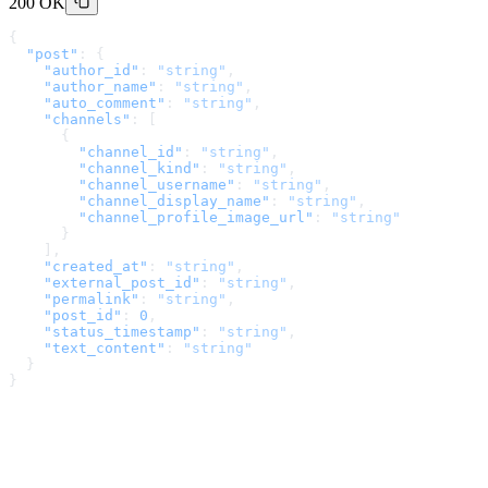
200 OK
{
  "post"
: {
    "author_id"
: 
"string"
,
    "author_name"
: 
"string"
,
    "auto_comment"
: 
"string"
,
    "channels"
: [
      {
        "channel_id"
: 
"string"
,
        "channel_kind"
: 
"string"
,
        "channel_username"
: 
"string"
,
        "channel_display_name"
: 
"string"
,
        "channel_profile_image_url"
: 
"string"
      }
    ],
    "created_at"
: 
"string"
,
    "external_post_id"
: 
"string"
,
    "permalink"
: 
"string"
,
    "post_id"
: 
0
,
    "status_timestamp"
: 
"string"
,
    "text_content"
: 
"string"
  }
}