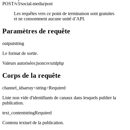
POST
/v3/social-media
/post
Les requêtes vers ce point de terminaison sont gratuites
et ne consomment aucune unité d’API.
Paramètres de requête
output
string
Le format de sortie.
Valeurs autorisées
:
json
csv
xml
php
Corps de la requête
channel_ids
array<string>
Required
Liste non vide d'identifiants de canaux dans lesquels publier la
publication.
text_content
string
Required
Contenu textuel de la publication.