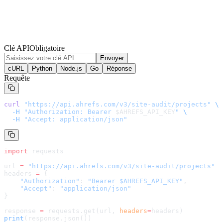
Clé API
Obligatoire
Envoyer
cURL
Python
Node.js
Go
Réponse
Requête
curl
 "
https://api.ahrefs.com/v3/site-audit/projects
"
 \
  -H
 "Authorization: Bearer 
$AHREFS_API_KEY
"
 \
  -H
 "Accept: application/json"
import
 requests
url 
=
 "
https://api.ahrefs.com/v3/site-audit/projects
"
headers 
=
 {
    "Authorization"
: 
"Bearer $AHREFS_API_KEY"
,
    "Accept"
: 
"application/json"
}
response 
=
 requests.get(url, 
headers
=
headers
)
print
(response.json())