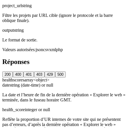
project_url
string
Filtre les projets par URL cible (ignore le protocole et la barre
oblique finale).
output
string
Le format de sortie.
Valeurs autorisées
:
json
csv
xml
php
Réponses
200
400
401
403
429
500
healthscores
array<object>
date
string (date-time) or null
La date et l’heure de fin de la dernière opération « Explorer le web »
terminée, dans le fuseau horaire GMT.
health_score
integer or null
Reflète la proportion d’UR internes de votre site qui ne présentent
pas d’erreurs, d’après la dernière opération « Explorer le web »