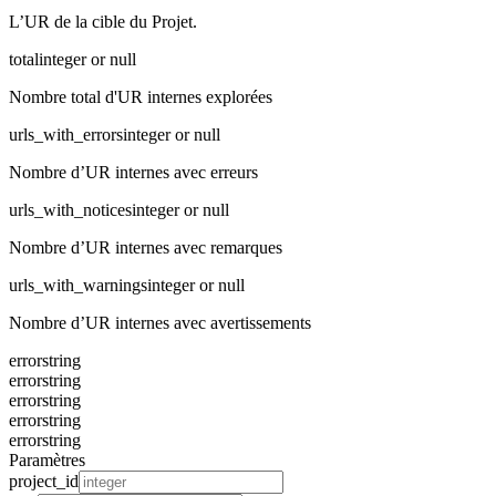
L’UR de la cible du Projet.
total
integer or null
Nombre total d'UR internes explorées
urls_with_errors
integer or null
Nombre d’UR internes avec erreurs
urls_with_notices
integer or null
Nombre d’UR internes avec remarques
urls_with_warnings
integer or null
Nombre d’UR internes avec avertissements
error
string
error
string
error
string
error
string
error
string
Paramètres
project_id