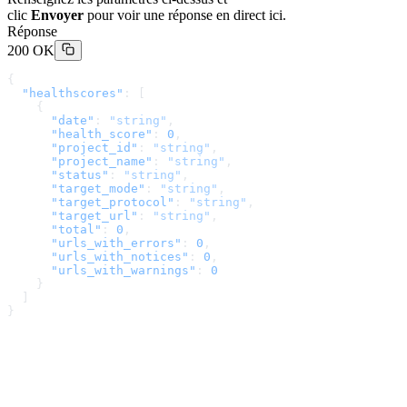
clic
Envoyer
pour voir une réponse en direct ici.
Réponse
200 OK
{
  "healthscores"
: [
    {
      "date"
: 
"string"
,
      "health_score"
: 
0
,
      "project_id"
: 
"string"
,
      "project_name"
: 
"string"
,
      "status"
: 
"string"
,
      "target_mode"
: 
"string"
,
      "target_protocol"
: 
"string"
,
      "target_url"
: 
"string"
,
      "total"
: 
0
,
      "urls_with_errors"
: 
0
,
      "urls_with_notices"
: 
0
,
      "urls_with_warnings"
: 
0
    }
  ]
}