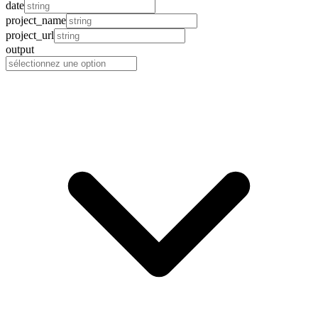
date
project_name
project_url
output