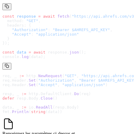
const
 response
 =
 await
 fetch
(
"
https://api.ahrefs.com/v3
  method: 
"GET"
,
  headers: {
    "Authorization"
: 
"Bearer $AHREFS_API_KEY"
,
    "Accept"
: 
"application/json"
  }
});
const
 data
 =
 await
 response.
json
();
console.
log
(data);
req, _ 
:=
 http.
NewRequest
(
"GET"
, 
"
https://api.ahrefs.co
req.Header.
Set
(
"Authorization"
, 
"Bearer $AHREFS_API_KEY
req.Header.
Set
(
"Accept"
, 
"application/json"
)
resp, _ 
:=
 http.DefaultClient.
Do
(req)
defer
 resp.Body.
Close
()
data, _ 
:=
 io.
ReadAll
(resp.Body)
fmt.
Println
(
string
(data))
Renseignez les paramètres ci-dessus et