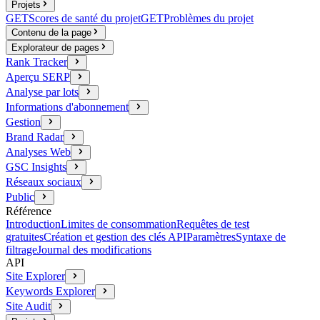
Projets
GET
Scores de santé du projet
GET
Problèmes du projet
Contenu de la page
Explorateur de pages
Rank Tracker
Aperçu SERP
Analyse par lots
Informations d'abonnement
Gestion
Brand Radar
Analyses Web
GSC Insights
Réseaux sociaux
Public
Référence
Introduction
Limites de consommation
Requêtes de test
gratuites
Création et gestion des clés API
Paramètres
Syntaxe de
filtrage
Journal des modifications
API
Site Explorer
Keywords Explorer
Site Audit