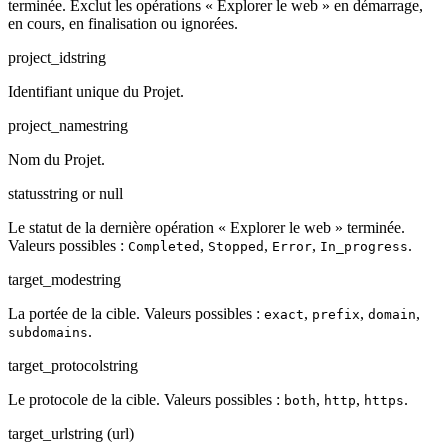
terminée. Exclut les opérations « Explorer le web » en démarrage,
en cours, en finalisation ou ignorées.
project_id
string
Identifiant unique du Projet.
project_name
string
Nom du Projet.
status
string or null
Le statut de la dernière opération « Explorer le web » terminée.
Valeurs possibles :
,
,
,
.
Completed
Stopped
Error
In_progress
target_mode
string
La portée de la cible. Valeurs possibles :
,
,
,
exact
prefix
domain
.
subdomains
target_protocol
string
Le protocole de la cible. Valeurs possibles :
,
,
.
both
http
https
target_url
string (url)