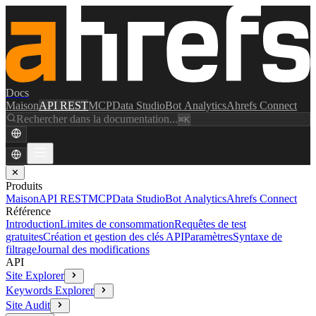
Docs
Maison
API REST
MCP
Data Studio
Bot Analytics
Ahrefs Connect
Rechercher dans la documentation...
⌘K
✕
Produits
Maison
API REST
MCP
Data Studio
Bot Analytics
Ahrefs Connect
Référence
Introduction
Limites de consommation
Requêtes de test
gratuites
Création et gestion des clés API
Paramètres
Syntaxe de
filtrage
Journal des modifications
API
Site Explorer
Keywords Explorer
Site Audit