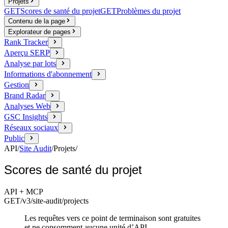
Projets
GET
Scores de santé du projet
GET
Problèmes du projet
Contenu de la page
Explorateur de pages
Rank Tracker
Aperçu SERP
Analyse par lots
Informations d'abonnement
Gestion
Brand Radar
Analyses Web
GSC Insights
Réseaux sociaux
Public
API
/
Site Audit
/
Projets
/
Scores de santé du projet
API + MCP
GET
/v3/site-audit
/projects
Les requêtes vers ce point de terminaison sont gratuites
et ne consomment aucune unité d’API.