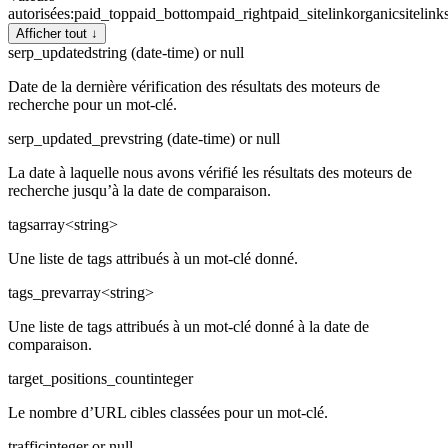
autorisées
:
paid_top
paid_bottom
paid_right
paid_sitelink
organic
sitelink
Afficher tout ↓
serp_updated
string (date-time) or null
Date de la dernière vérification des résultats des moteurs de
recherche pour un mot-clé.
serp_updated_prev
string (date-time) or null
La date à laquelle nous avons vérifié les résultats des moteurs de
recherche jusqu’à la date de comparaison.
tags
array<string>
Une liste de tags attribués à un mot-clé donné.
tags_prev
array<string>
Une liste de tags attribués à un mot-clé donné à la date de
comparaison.
target_positions_count
integer
Le nombre d’URL cibles classées pour un mot-clé.
traffic
integer or null