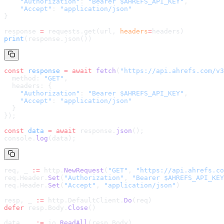
    "Authorization"
: 
"Bearer $AHREFS_API_KEY"
,
    "Accept"
: 
"application/json"
}
response 
=
 requests.get(url, 
headers
=
headers
)
print
(response.json())
const
 response
 =
 await
 fetch
(
"
https://api.ahrefs.com/v3
  method: 
"GET"
,
  headers: {
    "Authorization"
: 
"Bearer $AHREFS_API_KEY"
,
    "Accept"
: 
"application/json"
  }
});
const
 data
 =
 await
 response.
json
();
console.
log
(data);
req, _ 
:=
 http.
NewRequest
(
"GET"
, 
"
https://api.ahrefs.co
req.Header.
Set
(
"Authorization"
, 
"Bearer $AHREFS_API_KEY
req.Header.
Set
(
"Accept"
, 
"application/json"
)
resp, _ 
:=
 http.DefaultClient.
Do
(req)
defer
 resp.Body.
Close
()
data, _ 
:=
 io.
ReadAll
(resp.Body)