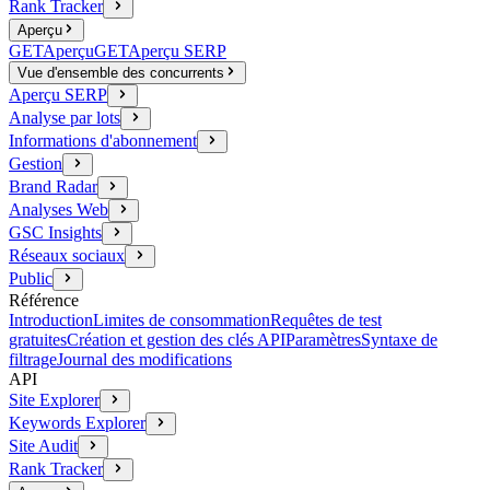
Rank Tracker
Aperçu
GET
Aperçu
GET
Aperçu SERP
Vue d'ensemble des concurrents
Aperçu SERP
Analyse par lots
Informations d'abonnement
Gestion
Brand Radar
Analyses Web
GSC Insights
Réseaux sociaux
Public
Référence
Introduction
Limites de consommation
Requêtes de test
gratuites
Création et gestion des clés API
Paramètres
Syntaxe de
filtrage
Journal des modifications
API
Site Explorer
Keywords Explorer
Site Audit
Rank Tracker