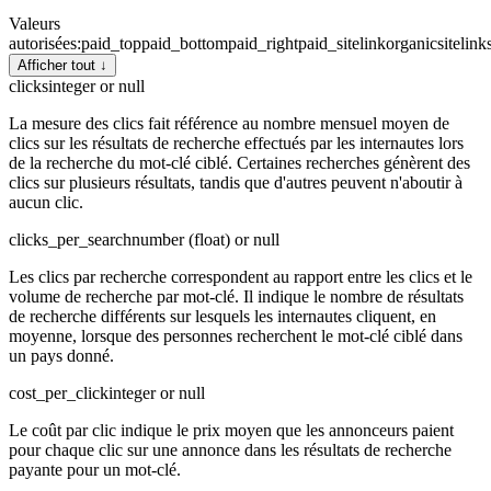
Valeurs
autorisées
:
paid_top
paid_bottom
paid_right
paid_sitelink
organic
sitelink
Afficher tout ↓
clicks
integer or null
La mesure des clics fait référence au nombre mensuel moyen de
clics sur les résultats de recherche effectués par les internautes lors
de la recherche du mot-clé ciblé. Certaines recherches génèrent des
clics sur plusieurs résultats, tandis que d'autres peuvent n'aboutir à
aucun clic.
clicks_per_search
number (float) or null
Les clics par recherche correspondent au rapport entre les clics et le
volume de recherche par mot-clé. Il indique le nombre de résultats
de recherche différents sur lesquels les internautes cliquent, en
moyenne, lorsque des personnes recherchent le mot-clé ciblé dans
un pays donné.
cost_per_click
integer or null
Le coût par clic indique le prix moyen que les annonceurs paient
pour chaque clic sur une annonce dans les résultats de recherche
payante pour un mot-clé.