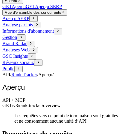
Aperçu
GET
Aperçu
GET
Aperçu SERP
Vue d'ensemble des concurrents
Aperçu SERP
Analyse par lots
Informations d'abonnement
Gestion
Brand Radar
Analyses Web
GSC Insights
Réseaux sociaux
Public
API
/
Rank Tracker
/
Aperçu
/
Aperçu
API + MCP
GET
/v3/rank-tracker
/overview
Les requêtes vers ce point de terminaison sont gratuites
et ne consomment aucune unité d’API.
Paramètres de requête