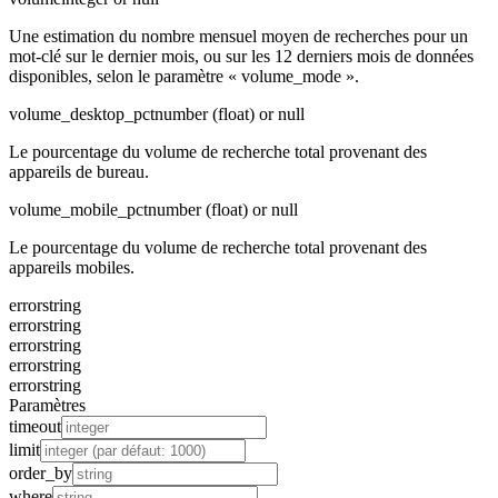
Une estimation du nombre mensuel moyen de recherches pour un
mot-clé sur le dernier mois, ou sur les 12 derniers mois de données
disponibles, selon le paramètre « volume_mode ».
volume_desktop_pct
number (float) or null
Le pourcentage du volume de recherche total provenant des
appareils de bureau.
volume_mobile_pct
number (float) or null
Le pourcentage du volume de recherche total provenant des
appareils mobiles.
error
string
error
string
error
string
error
string
error
string
Paramètres
timeout
limit
order_by
where