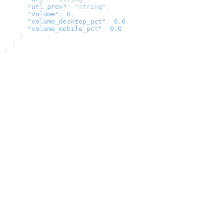
      "url_prev"
: 
"string"
,
      "volume"
: 
0
,
      "volume_desktop_pct"
: 
0.0
,
      "volume_mobile_pct"
: 
0.0
    }
  ]
}