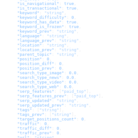
      "is_navigational"
: 
true
,
      "is_transactional"
: 
true
,
      "keyword"
: 
"string"
,
      "keyword_difficulty"
: 
0
,
      "keyword_has_data"
: 
true
,
      "keyword_is_frozen"
: 
true
,
      "keyword_prev"
: 
"string"
,
      "language"
: 
"string"
,
      "language_prev"
: 
"string"
,
      "location"
: 
"string"
,
      "location_prev"
: 
"string"
,
      "parent_topic"
: 
"string"
,
      "position"
: 
0
,
      "position_diff"
: 
0
,
      "position_prev"
: 
0
,
      "search_type_image"
: 
0.0
,
      "search_type_news"
: 
0.0
,
      "search_type_video"
: 
0.0
,
      "search_type_web"
: 
0.0
,
      "serp_features"
: [
"paid_top"
],
      "serp_features_prev"
: [
"paid_top"
],
      "serp_updated"
: 
"string"
,
      "serp_updated_prev"
: 
"string"
,
      "tags"
: [
"string"
],
      "tags_prev"
: [
"string"
],
      "target_positions_count"
: 
0
,
      "traffic"
: 
0
,
      "traffic_diff"
: 
0
,
      "traffic_prev"
: 
0
,
      "url"
: 
"string"
,