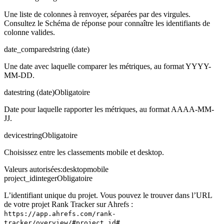
Une liste de colonnes à renvoyer, séparées par des virgules.
Consultez le Schéma de réponse pour connaître les identifiants de
colonne valides.
date_compared
string (date)
Une date avec laquelle comparer les métriques, au format YYYY-
MM-DD.
date
string (date)
Obligatoire
Date pour laquelle rapporter les métriques, au format AAAA-MM-
JJ.
device
string
Obligatoire
Choisissez entre les classements mobile et desktop.
Valeurs autorisées
:
desktop
mobile
project_id
integer
Obligatoire
L’identifiant unique du projet. Vous pouvez le trouver dans l’URL
de votre projet Rank Tracker sur Ahrefs :
https://app.ahrefs.com/rank-
tracker/overview/#project_id#