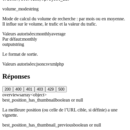
volume_mode
string
Mode de calcul du volume de recherche : par mois ou en moyenne.
Il influe sur le volume, le trafic et la valeur du trafic.
Valeurs autorisées
:
monthly
average
Par défaut
:
monthly
output
string
Le format de sortie.
Valeurs autorisées
:
json
csv
xml
php
Réponses
200
400
401
403
429
500
overviews
array<object>
best_position_has_thumbnail
boolean or null
La meilleure position (ou celle de l’URL cible, si définie) a une
vignette.
best_position_has_thumbnail_previous
boolean or null