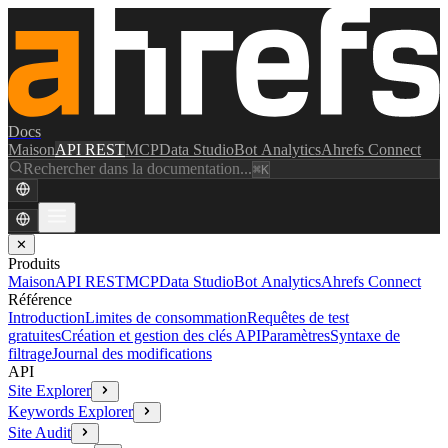
Docs
Maison
API REST
MCP
Data Studio
Bot Analytics
Ahrefs Connect
Rechercher dans la documentation...
⌘K
✕
Produits
Maison
API REST
MCP
Data Studio
Bot Analytics
Ahrefs Connect
Référence
Introduction
Limites de consommation
Requêtes de test
gratuites
Création et gestion des clés API
Paramètres
Syntaxe de
filtrage
Journal des modifications
API
Site Explorer
Keywords Explorer
Site Audit