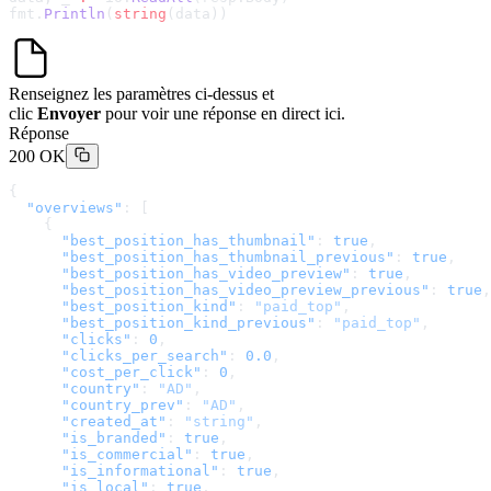
fmt.
Println
(
string
(data))
Renseignez les paramètres ci-dessus et
clic
Envoyer
pour voir une réponse en direct ici.
Réponse
200 OK
{
  "overviews"
: [
    {
      "best_position_has_thumbnail"
: 
true
,
      "best_position_has_thumbnail_previous"
: 
true
,
      "best_position_has_video_preview"
: 
true
,
      "best_position_has_video_preview_previous"
: 
true
,
      "best_position_kind"
: 
"paid_top"
,
      "best_position_kind_previous"
: 
"paid_top"
,
      "clicks"
: 
0
,
      "clicks_per_search"
: 
0.0
,
      "cost_per_click"
: 
0
,
      "country"
: 
"AD"
,
      "country_prev"
: 
"AD"
,
      "created_at"
: 
"string"
,
      "is_branded"
: 
true
,
      "is_commercial"
: 
true
,
      "is_informational"
: 
true
,
      "is_local"
: 
true
,