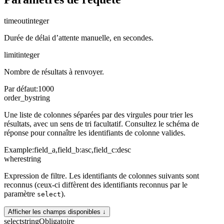
timeout
integer
Durée de délai d’attente manuelle, en secondes.
limit
integer
Nombre de résultats à renvoyer.
Par défaut
:
1000
order_by
string
Une liste de colonnes séparées par des virgules pour trier les
résultats, avec un sens de tri facultatif. Consultez le schéma de
réponse pour connaître les identifiants de colonne valides.
Example:
field_a,field_b:asc,field_c:desc
where
string
Expression de filtre. Les identifiants de colonnes suivants sont
reconnus (ceux-ci diffèrent des identifiants reconnus par le
paramètre
).
select
Afficher les champs disponibles ↓
select
string
Obligatoire