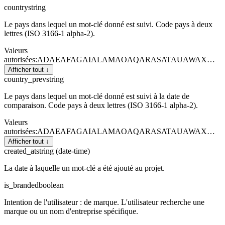
country
string
Le pays dans lequel un mot-clé donné est suivi. Code pays à deux
lettres (ISO 3166-1 alpha-2).
Valeurs
autorisées
:
AD
AE
AF
AG
AI
AL
AM
AO
AQ
AR
AS
AT
AU
AW
AX
…
Afficher tout ↓
country_prev
string
Le pays dans lequel un mot-clé donné est suivi à la date de
comparaison. Code pays à deux lettres (ISO 3166-1 alpha-2).
Valeurs
autorisées
:
AD
AE
AF
AG
AI
AL
AM
AO
AQ
AR
AS
AT
AU
AW
AX
…
Afficher tout ↓
created_at
string (date-time)
La date à laquelle un mot-clé a été ajouté au projet.
is_branded
boolean
Intention de l'utilisateur : de marque. L'utilisateur recherche une
marque ou un nom d'entreprise spécifique.