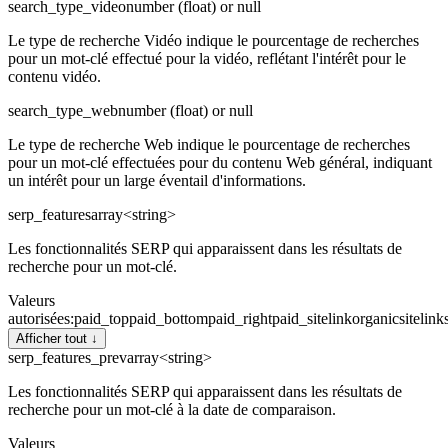
search_type_video
number (float) or null
Le type de recherche Vidéo indique le pourcentage de recherches
pour un mot-clé effectué pour la vidéo, reflétant l'intérêt pour le
contenu vidéo.
search_type_web
number (float) or null
Le type de recherche Web indique le pourcentage de recherches
pour un mot-clé effectuées pour du contenu Web général, indiquant
un intérêt pour un large éventail d'informations.
serp_features
array<string>
Les fonctionnalités SERP qui apparaissent dans les résultats de
recherche pour un mot-clé.
Valeurs
autorisées
:
paid_top
paid_bottom
paid_right
paid_sitelink
organic
sitelink
Afficher tout ↓
serp_features_prev
array<string>
Les fonctionnalités SERP qui apparaissent dans les résultats de
recherche pour un mot-clé à la date de comparaison.
Valeurs