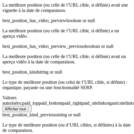
La meilleure position (ou celle de l’URL cible, si définie) avait une
vignette à la date de comparaison.
best_position_has_video_preview
boolean or null
La meilleure position (ou celle de l’URL cible, si définie) a un
aperçu vidéo.
best_position_has_video_preview_previous
boolean or null
La meilleure position (ou celle de l’URL cible, si définie) avait un
aperçu vidéo à la date de comparaison.
best_position_kind
string or null
Le type de meilleure position (ou celui de l’URL cible, si définie) :
organique, payante ou une fonctionnalité SERP.
Valeurs
autorisées
:
paid_top
paid_bottom
paid_right
paid_sitelink
organic
sitelink
Afficher tout ↓
best_position_kind_previous
string or null
Le type de meilleure position (ou d’URL cibles, si définies) à la date
de comparaison.