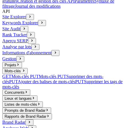
gratuites
Création et gestion des clés API
Paramètres
Syntaxe de
filtrage
Journal des modifications
API
Site Explorer
Keywords Explorer
Site Audit
Rank Tracker
Aperçu SERP
Analyse par lots
Informations d'abonnement
Gestion
Projets
Mots-clés
GET
Mots-clés
PUT
Mots-clés
PUT
Supprimer des mots-
clés
PUT
Ajouter des balises de mots-clés
PUT
Supprimer les tags de
mots-clés
Concurrents
Lieux et langues
Listes de mots-clés
Prompts de Brand Radar
Rapports de Brand Radar
Brand Radar