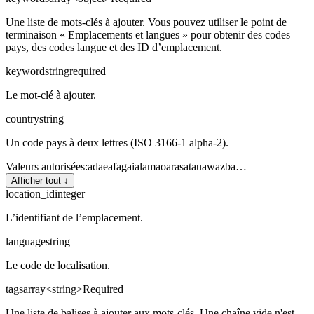
Une liste de mots-clés à ajouter. Vous pouvez utiliser le point de
terminaison « Emplacements et langues » pour obtenir des codes
pays, des codes langue et des ID d’emplacement.
keyword
string
required
Le mot-clé à ajouter.
country
string
Un code pays à deux lettres (ISO 3166-1 alpha-2).
Valeurs autorisées
:
ad
ae
af
ag
ai
al
am
ao
ar
as
at
au
aw
az
ba
…
Afficher tout ↓
location_id
integer
L’identifiant de l’emplacement.
language
string
Le code de localisation.
tags
array<string>
Required
Une liste de balises à ajouter aux mots-clés. Une chaîne vide n'est