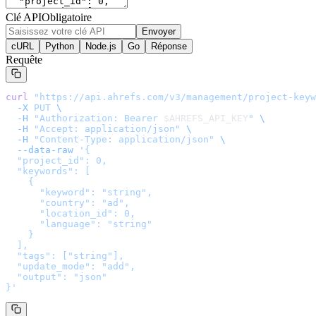
Clé API
Obligatoire
Envoyer
cURL
Python
Node.js
Go
Réponse
Requête
curl
 "
https://api.ahrefs.com/v3/management/project-keyw
  -X
 PUT
 \
  -H
 "Authorization: Bearer 
$AHREFS_API_KEY
"
 \
  -H
 "Accept: application/json"
 \
  -H
 "Content-Type: application/json"
 \
  --data-raw
 '
{

  "project_id": 0,

  "keywords": [

    {

      "keyword": "string",

      "country": "ad",

      "location_id": 0,

      "language": "string"

    }

  ],

  "tags": ["string"],

  "update_mode": "add",

  "output": "json"

}
'