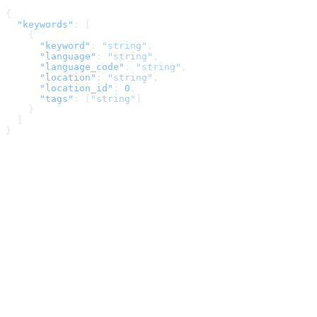
{
  "keywords"
: [
    {
      "keyword"
: 
"string"
,
      "language"
: 
"string"
,
      "language_code"
: 
"string"
,
      "location"
: 
"string"
,
      "location_id"
: 
0
,
      "tags"
: [
"string"
]
    }
  ]
}