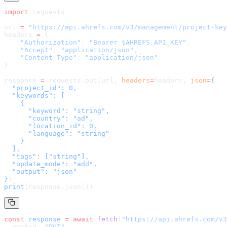
import
 requests
url 
=
 "
https://api.ahrefs.com/v3/management/project-key
headers 
=
 {
    "Authorization"
: 
"Bearer $AHREFS_API_KEY"
,
    "Accept"
: 
"application/json"
,
    "Content-Type"
: 
"application/json"
}
response 
=
 requests.put(url, 
headers
=
headers
, 
json
=
{

  "project_id": 0,

  "keywords": [

    {

      "keyword": "string",

      "country": "ad",

      "location_id": 0,

      "language": "string"

    }

  ],

  "tags": ["string"],

  "update_mode": "add",

  "output": "json"

}
)
print
(response.json())
const
 response
 =
 await
 fetch
(
"
https://api.ahrefs.com/v3
  method: 
"PUT"
,