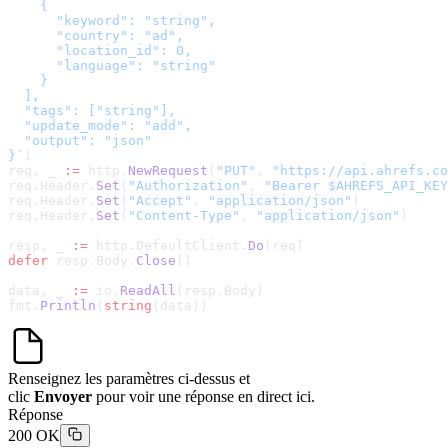
    {

      "keyword": "string",

      "country": "ad",

      "location_id": 0,

      "language": "string"

    }

  ],

  "tags": ["string"],

  "update_mode": "add",

  "output": "json"

}
`
)
req, _ 
:=
 http.
NewRequest
(
"PUT"
, 
"
https://api.ahrefs.co
req.Header.
Set
(
"Authorization"
, 
"Bearer $AHREFS_API_KEY
req.Header.
Set
(
"Accept"
, 
"application/json"
)
req.Header.
Set
(
"Content-Type"
, 
"application/json"
)
resp, _ 
:=
 http.DefaultClient.
Do
(req)
defer
 resp.Body.
Close
()
data, _ 
:=
 io.
ReadAll
(resp.Body)
fmt.
Println
(
string
(data))
Renseignez les paramètres ci-dessus et
clic
Envoyer
pour voir une réponse en direct ici.
Réponse
200 OK