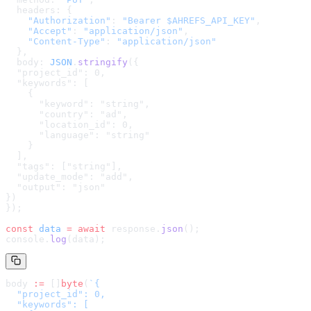
  headers: {
    "Authorization"
: 
"Bearer $AHREFS_API_KEY"
,
    "Accept"
: 
"application/json"
,
    "Content-Type"
: 
"application/json"
  },
  body: 
JSON
.
stringify
(
{

  "project_id": 0,

  "keywords": [

    {

      "keyword": "string",

      "country": "ad",

      "location_id": 0,

      "language": "string"

    }

  ],

  "tags": ["string"],

  "update_mode": "add",

  "output": "json"

}
)
});
const
 data
 =
 await
 response.
json
();
console.
log
(data);
body 
:=
 []
byte
(
`
{

  "project_id": 0,

  "keywords": [
