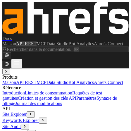
Docs
Maison
API REST
MCP
Data Studio
Bot Analytics
Ahrefs Connect
Rechercher dans la documentation...
⌘K
✕
Produits
Maison
API REST
MCP
Data Studio
Bot Analytics
Ahrefs Connect
Référence
Introduction
Limites de consommation
Requêtes de test
gratuites
Création et gestion des clés API
Paramètres
Syntaxe de
filtrage
Journal des modifications
API
Site Explorer
Keywords Explorer
Site Audit