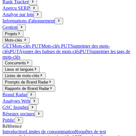
Rank Tracker
Aperçu SERP
Analyse par lots
Informations d'abonnement
Gestion
Projets
Mots-clés
GET
Mots-clés
PUT
Mots-clés
PUT
Supprimer des mots-
clés
PUT
Ajouter des balises de mots-clés
PUT
Supprimer les tags de
mots-clés
Concurrents
Lieux et langues
Listes de mots-clés
Prompts de Brand Radar
Rapports de Brand Radar
Brand Radar
Analyses Web
GSC Insights
Réseaux sociaux
Public
Référence
Introduction
Limites de consommation
Requêtes de test