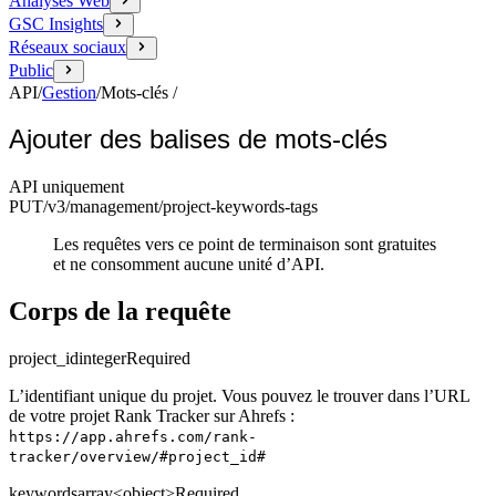
Analyses Web
GSC Insights
Réseaux sociaux
Public
API
/
Gestion
/
Mots-clés
/
Ajouter des balises de mots-clés
API uniquement
PUT
/v3/management
/project-keywords-tags
Les requêtes vers ce point de terminaison sont gratuites
et ne consomment aucune unité d’API.
Corps de la requête
project_id
integer
Required
L’identifiant unique du projet. Vous pouvez le trouver dans l’URL
de votre projet Rank Tracker sur Ahrefs :
https://app.ahrefs.com/rank-
tracker/overview/#project_id#
keywords
array<object>
Required