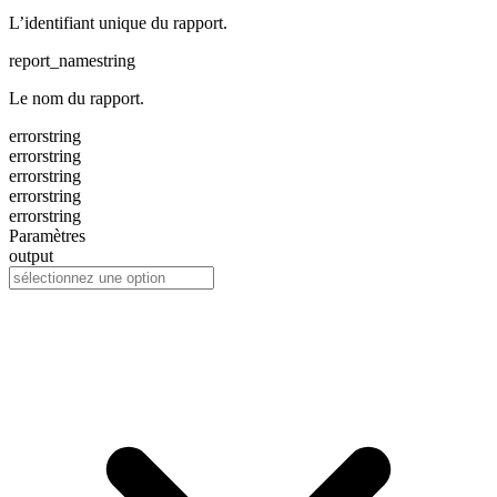
L’identifiant unique du rapport.
report_name
string
Le nom du rapport.
error
string
error
string
error
string
error
string
error
string
Paramètres
output