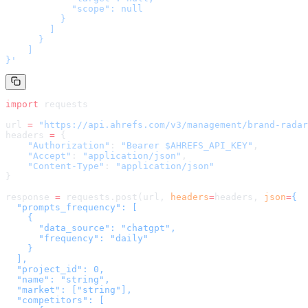
            "scope": null

          }

        ]

      }

    ]

}
'
import
 requests
url 
=
 "
https://api.ahrefs.com/v3/management/brand-radar
headers 
=
 {
    "Authorization"
: 
"Bearer $AHREFS_API_KEY"
,
    "Accept"
: 
"application/json"
,
    "Content-Type"
: 
"application/json"
}
response 
=
 requests.post(url, 
headers
=
headers
, 
json
=
{

  "prompts_frequency": [

    {

      "data_source": "chatgpt",

      "frequency": "daily"

    }

  ],

  "project_id": 0,

  "name": "string",

  "market": ["string"],

  "competitors": [
