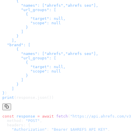
      {

        "names": ["ahrefs","ahrefs seo"],

        "url_groups": [

          {

            "target": null,

            "scope": null

          }

        ]

      }

    ],

  "brand": [

      {

        "names": ["ahrefs","ahrefs seo"],

        "url_groups": [

          {

            "target": null,

            "scope": null

          }

        ]

      }

    ]

}
)
print
(response.json())
const
 response
 =
 await
 fetch
(
"
https://api.ahrefs.com/v3
  method: 
"POST"
,
  headers: {
    "Authorization"
: 
"Bearer $AHREFS_API_KEY"
,