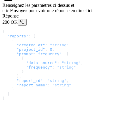
Renseignez les paramètres ci-dessus et
clic
Envoyer
pour voir une réponse en direct ici.
Réponse
200 OK
{
  "reports"
: [
    {
      "created_at"
: 
"string"
,
      "project_id"
: 
0
,
      "prompts_frequency"
: [
        {
          "data_source"
: 
"string"
,
          "frequency"
: 
"string"
        }
      ],
      "report_id"
: 
"string"
,
      "report_name"
: 
"string"
    }
  ]
}