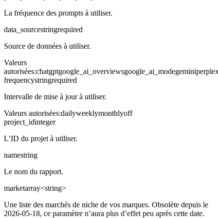
La fréquence des prompts à utiliser.
data_source
string
required
Source de données à utiliser.
Valeurs
autorisées
:
chatgpt
google_ai_overviews
google_ai_mode
gemini
perplex
frequency
string
required
Intervalle de mise à jour à utiliser.
Valeurs autorisées
:
daily
weekly
monthly
off
project_id
integer
L’ID du projet à utiliser.
name
string
Le nom du rapport.
market
array<string>
Une liste des marchés de niche de vos marques. Obsolète depuis le
2026-05-18, ce paramètre n’aura plus d’effet peu après cette date.