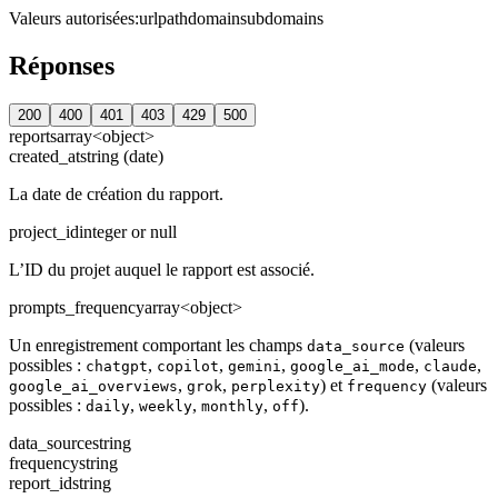
Valeurs autorisées
:
url
path
domain
subdomains
Réponses
200
400
401
403
429
500
reports
array<object>
created_at
string (date)
La date de création du rapport.
project_id
integer or null
L’ID du projet auquel le rapport est associé.
prompts_frequency
array<object>
Un enregistrement comportant les champs
(valeurs
data_source
possibles :
,
,
,
,
,
chatgpt
copilot
gemini
google_ai_mode
claude
,
,
) et
(valeurs
google_ai_overviews
grok
perplexity
frequency
possibles :
,
,
,
).
daily
weekly
monthly
off
data_source
string
frequency
string
report_id
string