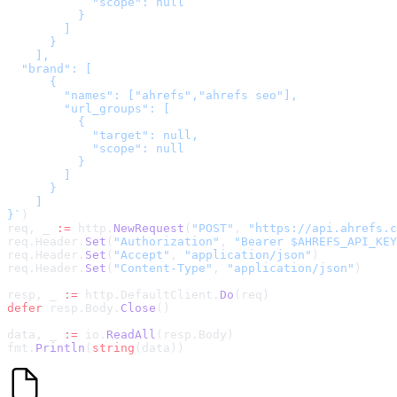
            "scope": null

          }

        ]

      }

    ],

  "brand": [

      {

        "names": ["ahrefs","ahrefs seo"],

        "url_groups": [

          {

            "target": null,

            "scope": null

          }

        ]

      }

    ]

}
`
)
req, _ 
:=
 http.
NewRequest
(
"POST"
, 
"
https://api.ahrefs.c
req.Header.
Set
(
"Authorization"
, 
"Bearer $AHREFS_API_KEY
req.Header.
Set
(
"Accept"
, 
"application/json"
)
req.Header.
Set
(
"Content-Type"
, 
"application/json"
)
resp, _ 
:=
 http.DefaultClient.
Do
(req)
defer
 resp.Body.
Close
()
data, _ 
:=
 io.
ReadAll
(resp.Body)
fmt.
Println
(
string
(data))