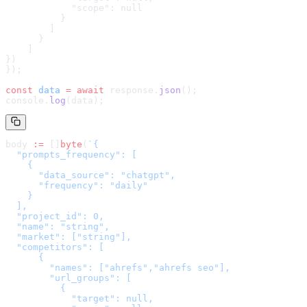
            "scope": null

          }

        ]

      }

    ]

}
)
});
const
 data
 =
 await
 response.
json
();
console.
log
(data);
body 
:=
 []
byte
(
`
{

  "prompts_frequency": [

    {

      "data_source": "chatgpt",

      "frequency": "daily"

    }

  ],

  "project_id": 0,

  "name": "string",

  "market": ["string"],

  "competitors": [

      {

        "names": ["ahrefs","ahrefs seo"],

        "url_groups": [

          {

            "target": null,
