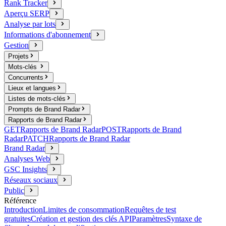
Rank Tracker
Aperçu SERP
Analyse par lots
Informations d'abonnement
Gestion
Projets
Mots-clés
Concurrents
Lieux et langues
Listes de mots-clés
Prompts de Brand Radar
Rapports de Brand Radar
GET
Rapports de Brand Radar
POST
Rapports de Brand
Radar
PATCH
Rapports de Brand Radar
Brand Radar
Analyses Web
GSC Insights
Réseaux sociaux
Public
Référence
Introduction
Limites de consommation
Requêtes de test
gratuites
Création et gestion des clés API
Paramètres
Syntaxe de