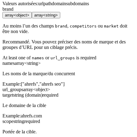
Valeurs autorisées
:
url
path
domain
subdomains
brand
array<object>
array<string>
Au moins l’un des champs
,
ou
doit
brand
competitors
market
être non vide.
Recommandé. Vous pouvez préciser des noms de marque et des
groupes d’URL pour un ciblage précis.
At least one of
or
is required
names
url_groups
names
array<string>
Les noms de la marque/du concurrent
Example:
["ahrefs","ahrefs seo"]
url_groups
array<object>
target
string (domain)
required
Le domaine de la cible
Example:
ahrefs.com
scope
string
required
Portée de la cible.