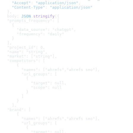
    "Accept"
: 
"application/json"
,
    "Content-Type"
: 
"application/json"
  },
  body: 
JSON
.
stringify
(
{

  "prompts_frequency": [

    {

      "data_source": "chatgpt",

      "frequency": "daily"

    }

  ],

  "project_id": 0,

  "name": "string",

  "market": ["string"],

  "competitors": [

      {

        "names": ["ahrefs","ahrefs seo"],

        "url_groups": [

          {

            "target": null,

            "scope": null

          }

        ]

      }

    ],

  "brand": [

      {

        "names": ["ahrefs","ahrefs seo"],

        "url_groups": [

          {

            "target": null,
