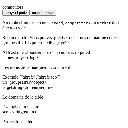
competitors
array<object>
array<string>
Au moins l’un des champs
,
ou
doit
brand
competitors
market
être non vide.
Recommandé. Vous pouvez préciser des noms de marque et des
groupes d’URL pour un ciblage précis.
At least one of
or
is required
names
url_groups
names
array<string>
Les noms de la marque/du concurrent
Example:
["ahrefs","ahrefs seo"]
url_groups
array<object>
target
string (domain)
required
Le domaine de la cible
Example:
ahrefs.com
scope
string
required
Portée de la cible.