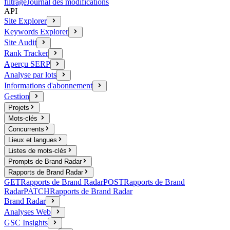
filtrage
Journal des modifications
API
Site Explorer
Keywords Explorer
Site Audit
Rank Tracker
Aperçu SERP
Analyse par lots
Informations d'abonnement
Gestion
Projets
Mots-clés
Concurrents
Lieux et langues
Listes de mots-clés
Prompts de Brand Radar
Rapports de Brand Radar
GET
Rapports de Brand Radar
POST
Rapports de Brand
Radar
PATCH
Rapports de Brand Radar
Brand Radar
Analyses Web
GSC Insights