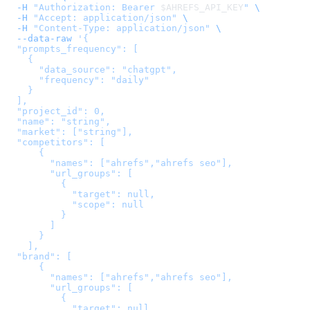
  -H
 "Authorization: Bearer 
$AHREFS_API_KEY
"
 \
  -H
 "Accept: application/json"
 \
  -H
 "Content-Type: application/json"
 \
  --data-raw
 '
{

  "prompts_frequency": [

    {

      "data_source": "chatgpt",

      "frequency": "daily"

    }

  ],

  "project_id": 0,

  "name": "string",

  "market": ["string"],

  "competitors": [

      {

        "names": ["ahrefs","ahrefs seo"],

        "url_groups": [

          {

            "target": null,

            "scope": null

          }

        ]

      }

    ],

  "brand": [

      {

        "names": ["ahrefs","ahrefs seo"],

        "url_groups": [

          {

            "target": null,
