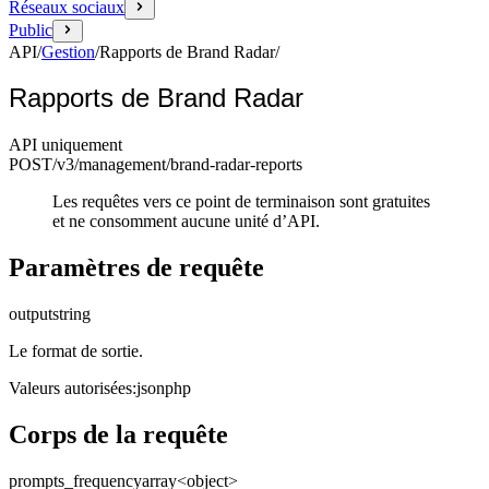
Réseaux sociaux
Public
API
/
Gestion
/
Rapports de Brand Radar
/
Rapports de Brand Radar
API uniquement
POST
/v3/management
/brand-radar-reports
Les requêtes vers ce point de terminaison sont gratuites
et ne consomment aucune unité d’API.
Paramètres de requête
output
string
Le format de sortie.
Valeurs autorisées
:
json
php
Corps de la requête
prompts_frequency
array<object>