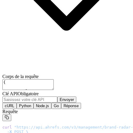
Corps de la requête
Clé API
Obligatoire
Envoyer
cURL
Python
Node.js
Go
Réponse
Requête
curl
 "
https://api.ahrefs.com/v3/management/brand-radar-
  -X
 POST
 \