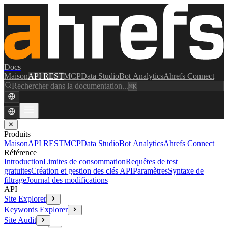
Docs
Maison
API REST
MCP
Data Studio
Bot Analytics
Ahrefs Connect
Rechercher dans la documentation...
⌘K
✕
Produits
Maison
API REST
MCP
Data Studio
Bot Analytics
Ahrefs Connect
Référence
Introduction
Limites de consommation
Requêtes de test
gratuites
Création et gestion des clés API
Paramètres
Syntaxe de
filtrage
Journal des modifications
API
Site Explorer
Keywords Explorer
Site Audit