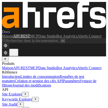
Docs
Maison
API REST
MCP
Data Studio
Bot Analytics
Ahrefs Connect
Rechercher dans la documentation...
⌘K
✕
Produits
Maison
API REST
MCP
Data Studio
Bot Analytics
Ahrefs Connect
Référence
Introduction
Limites de consommation
Requêtes de test
gratuites
Création et gestion des clés API
Paramètres
Syntaxe de
filtrage
Journal des modifications
API
Site Explorer
Keywords Explorer
Site Audit