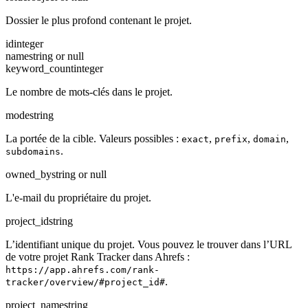
Dossier le plus profond contenant le projet.
id
integer
name
string or null
keyword_count
integer
Le nombre de mots-clés dans le projet.
mode
string
La portée de la cible. Valeurs possibles :
,
,
,
exact
prefix
domain
.
subdomains
owned_by
string or null
L'e-mail du propriétaire du projet.
project_id
string
L’identifiant unique du projet. Vous pouvez le trouver dans l’URL
de votre projet Rank Tracker dans Ahrefs :
https://app.ahrefs.com/rank-
.
tracker/overview/#project_id#
project_name
string