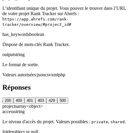
L’identifiant unique du projet. Vous pouvez le trouver dans l’URL
de votre projet Rank Tracker sur Ahrefs :
https://app.ahrefs.com/rank-
tracker/overview/#project_id#
has_keywords
boolean
Dispose de mots-clés Rank Tracker.
output
string
Le format de sortie.
Valeurs autorisées
:
json
csv
xml
php
Réponses
200
400
401
403
429
500
projects
array<object>
access
string
Le niveau d'accès du projet. Valeurs possibles :
,
.
private
shared
folder
object or null