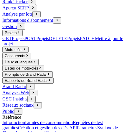
Rank Tracker
Aperçu SERP
Analyse par lots
Informations d'abonnement
Gestion
Projets
GET
Projets
POST
Projets
DELETE
Projets
PATCH
Mettre à jour le
projet
Mots-clés
Concurrents
Lieux et langues
Listes de mots-clés
Prompts de Brand Radar
Rapports de Brand Radar
Brand Radar
Analyses Web
GSC Insights
Réseaux sociaux
Public
Référence
Introduction
Limites de consommation
Requêtes de test
gratuites
Création et gestion des clés API
Paramètres
Syntaxe de