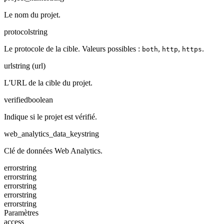
Le nom du projet.
protocol
string
Le protocole de la cible. Valeurs possibles :
,
,
.
both
http
https
url
string (url)
L'URL de la cible du projet.
verified
boolean
Indique si le projet est vérifié.
web_analytics_data_key
string
Clé de données Web Analytics.
error
string
error
string
error
string
error
string
error
string
Paramètres
access