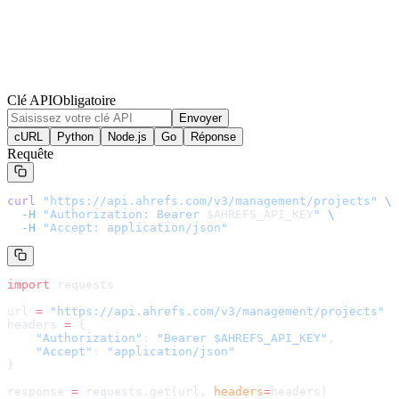
Clé API
Obligatoire
Envoyer
cURL
Python
Node.js
Go
Réponse
Requête
curl
 "
https://api.ahrefs.com/v3/management/projects
"
 \
  -H
 "Authorization: Bearer 
$AHREFS_API_KEY
"
 \
  -H
 "Accept: application/json"
import
 requests
url 
=
 "
https://api.ahrefs.com/v3/management/projects
"
headers 
=
 {
    "Authorization"
: 
"Bearer $AHREFS_API_KEY"
,
    "Accept"
: 
"application/json"
}
response 
=
 requests.get(url, 
headers
=
headers
)