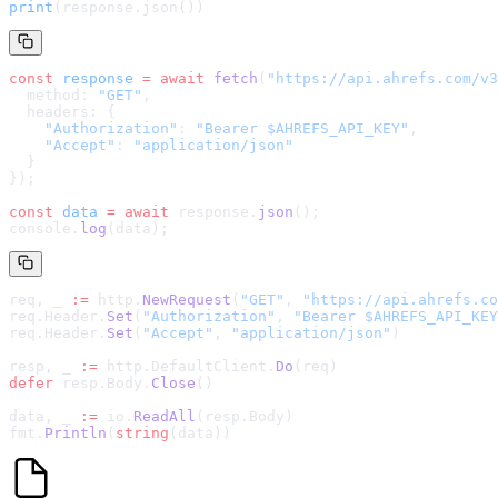
print
(response.json())
const
 response
 =
 await
 fetch
(
"
https://api.ahrefs.com/v3
  method: 
"GET"
,
  headers: {
    "Authorization"
: 
"Bearer $AHREFS_API_KEY"
,
    "Accept"
: 
"application/json"
  }
});
const
 data
 =
 await
 response.
json
();
console.
log
(data);
req, _ 
:=
 http.
NewRequest
(
"GET"
, 
"
https://api.ahrefs.co
req.Header.
Set
(
"Authorization"
, 
"Bearer $AHREFS_API_KEY
req.Header.
Set
(
"Accept"
, 
"application/json"
)
resp, _ 
:=
 http.DefaultClient.
Do
(req)
defer
 resp.Body.
Close
()
data, _ 
:=
 io.
ReadAll
(resp.Body)
fmt.
Println
(
string
(data))