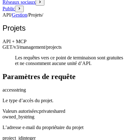
Réseaux sociaux
Public
API
/
Gestion
/
Projets
/
Projets
API + MCP
GET
/v3/management
/projects
Les requêtes vers ce point de terminaison sont gratuites
et ne consomment aucune unité d’API.
Paramètres de requête
access
string
Le type d’accès du projet.
Valeurs autorisées
:
private
shared
owned_by
string
L’adresse e-mail du propriétaire du projet
project_id
integer