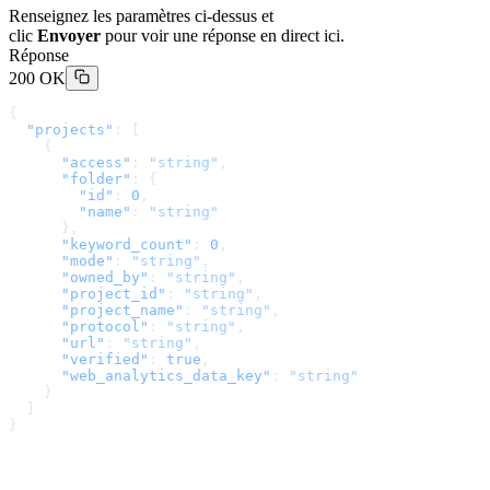
Renseignez les paramètres ci-dessus et
clic
Envoyer
pour voir une réponse en direct ici.
Réponse
200 OK
{
  "projects"
: [
    {
      "access"
: 
"string"
,
      "folder"
: {
        "id"
: 
0
,
        "name"
: 
"string"
      },
      "keyword_count"
: 
0
,
      "mode"
: 
"string"
,
      "owned_by"
: 
"string"
,
      "project_id"
: 
"string"
,
      "project_name"
: 
"string"
,
      "protocol"
: 
"string"
,
      "url"
: 
"string"
,
      "verified"
: 
true
,
      "web_analytics_data_key"
: 
"string"
    }
  ]
}