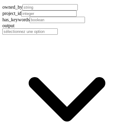
owned_by
project_id
has_keywords
output