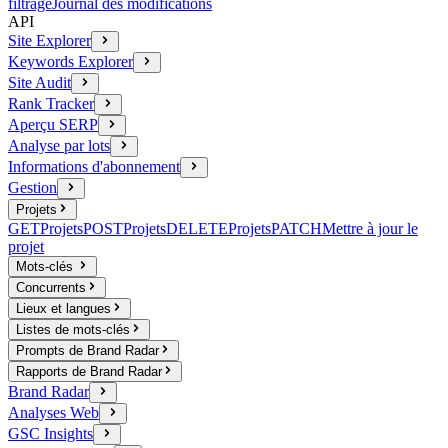
filtrage
Journal des modifications
API
Site Explorer
Keywords Explorer
Site Audit
Rank Tracker
Aperçu SERP
Analyse par lots
Informations d'abonnement
Gestion
Projets
GET
Projets
POST
Projets
DELETE
Projets
PATCH
Mettre à jour le
projet
Mots-clés
Concurrents
Lieux et langues
Listes de mots-clés
Prompts de Brand Radar
Rapports de Brand Radar
Brand Radar
Analyses Web
GSC Insights