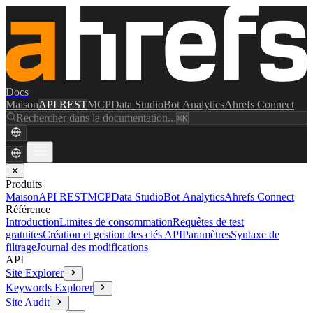
Docs
Maison
API REST
MCP
Data Studio
Bot Analytics
Ahrefs Connect
Rechercher dans la documentation...
⌘K
✕
Produits
Maison
API REST
MCP
Data Studio
Bot Analytics
Ahrefs Connect
Référence
Introduction
Limites de consommation
Requêtes de test
gratuites
Création et gestion des clés API
Paramètres
Syntaxe de
filtrage
Journal des modifications
API
Site Explorer
Keywords Explorer
Site Audit