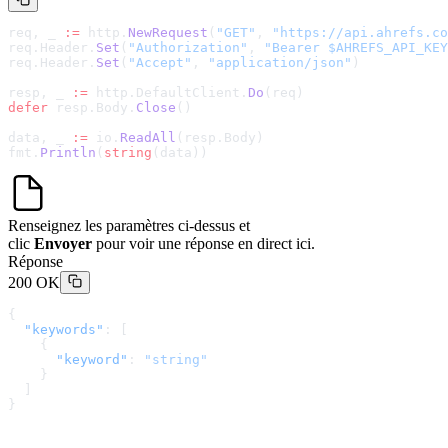
req, _ 
:=
 http.
NewRequest
(
"GET"
, 
"
https://api.ahrefs.co
req.Header.
Set
(
"Authorization"
, 
"Bearer $AHREFS_API_KEY
req.Header.
Set
(
"Accept"
, 
"application/json"
)
resp, _ 
:=
 http.DefaultClient.
Do
(req)
defer
 resp.Body.
Close
()
data, _ 
:=
 io.
ReadAll
(resp.Body)
fmt.
Println
(
string
(data))
Renseignez les paramètres ci-dessus et
clic
Envoyer
pour voir une réponse en direct ici.
Réponse
200 OK
{
  "keywords"
: [
    {
      "keyword"
: 
"string"
    }
  ]
}