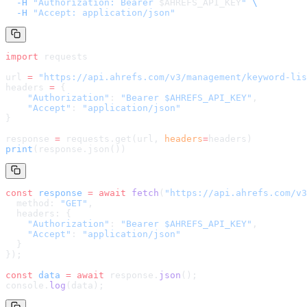
  -H
 "Authorization: Bearer 
$AHREFS_API_KEY
"
 \
  -H
 "Accept: application/json"
import
 requests
url 
=
 "
https://api.ahrefs.com/v3/management/keyword-lis
headers 
=
 {
    "Authorization"
: 
"Bearer $AHREFS_API_KEY"
,
    "Accept"
: 
"application/json"
}
response 
=
 requests.get(url, 
headers
=
headers
)
print
(response.json())
const
 response
 =
 await
 fetch
(
"
https://api.ahrefs.com/v3
  method: 
"GET"
,
  headers: {
    "Authorization"
: 
"Bearer $AHREFS_API_KEY"
,
    "Accept"
: 
"application/json"
  }
});
const
 data
 =
 await
 response.
json
();
console.
log
(data);