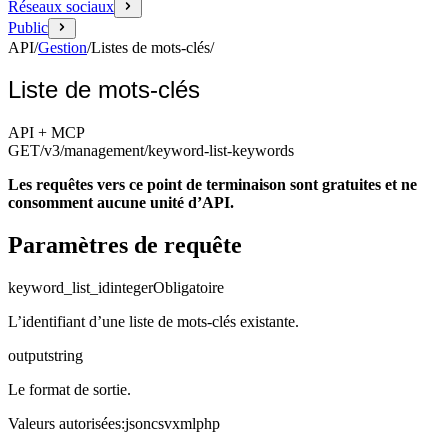
Réseaux sociaux
Public
API
/
Gestion
/
Listes de mots-clés
/
Liste de mots-clés
API + MCP
GET
/v3/management
/keyword-list-keywords
Les requêtes vers ce point de terminaison sont gratuites et ne
consomment aucune unité d’API.
Paramètres de requête
keyword_list_id
integer
Obligatoire
L’identifiant d’une liste de mots-clés existante.
output
string
Le format de sortie.
Valeurs autorisées
:
json
csv
xml
php