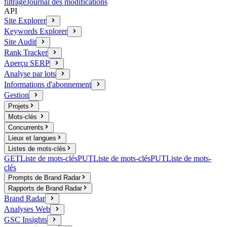
filtrage
Journal des modifications
API
Site Explorer
Keywords Explorer
Site Audit
Rank Tracker
Aperçu SERP
Analyse par lots
Informations d'abonnement
Gestion
Projets
Mots-clés
Concurrents
Lieux et langues
Listes de mots-clés
GET
Liste de mots-clés
PUT
Liste de mots-clés
PUT
Liste de mots-
clés
Prompts de Brand Radar
Rapports de Brand Radar
Brand Radar
Analyses Web
GSC Insights