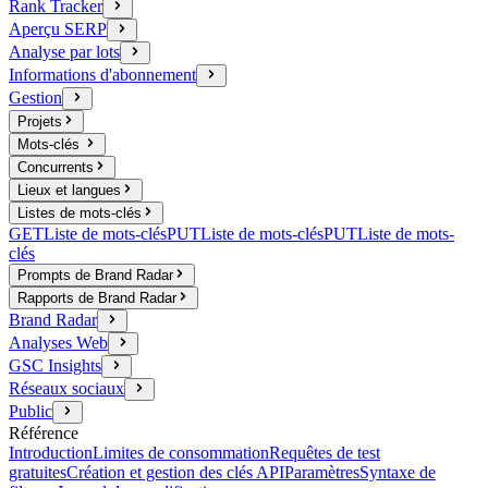
Rank Tracker
Aperçu SERP
Analyse par lots
Informations d'abonnement
Gestion
Projets
Mots-clés
Concurrents
Lieux et langues
Listes de mots-clés
GET
Liste de mots-clés
PUT
Liste de mots-clés
PUT
Liste de mots-
clés
Prompts de Brand Radar
Rapports de Brand Radar
Brand Radar
Analyses Web
GSC Insights
Réseaux sociaux
Public
Référence
Introduction
Limites de consommation
Requêtes de test
gratuites
Création et gestion des clés API
Paramètres
Syntaxe de