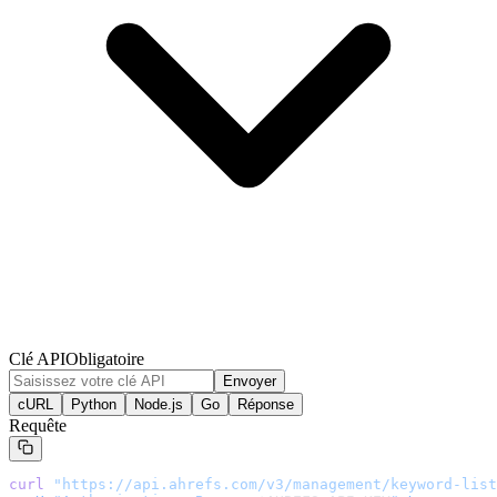
Clé API
Obligatoire
Envoyer
cURL
Python
Node.js
Go
Réponse
Requête
curl
 "
https://api.ahrefs.com/v3/management/keyword-list