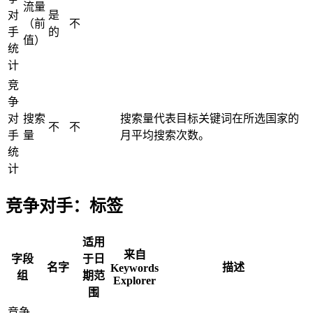
流量
对
是
（前
不
手
的
值）
统
计
竞
争
对
搜索
搜索量代表目标关键词在所选国家的
不
不
手
量
月平均搜索次数。
统
计
竞争对手：标签
适用
来自
字段
于日
名字
描述
Keywords
组
期范
Explorer
围
竞争