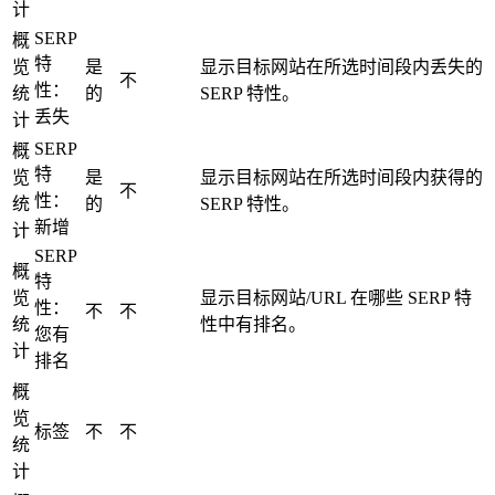
计
SERP
概
特
览
是
显示目标网站在所选时间段内丢失的
不
性：
统
的
SERP 特性。
丢失
计
SERP
概
特
览
是
显示目标网站在所选时间段内获得的
不
性：
统
的
SERP 特性。
新增
计
SERP
概
特
览
显示目标网站/URL 在哪些 SERP 特
性：
不
不
统
性中有排名。
您有
计
排名
概
览
标签
不
不
统
计