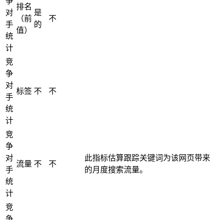
争
排名
对
是
（前
不
手
的
值）
统
计
竞
争
对
标签
不
不
手
统
计
竞
争
对
此指标估算跟踪关键词为该网页带来
流量
不
不
手
的月度搜索流量。
统
计
竞
争