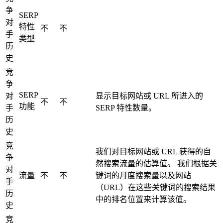
争
SERP
对
特性
不
不
手
类型
历
史
竞
争
SERP
对
显示目标网站或 URL 所进入的
不
不
功能
手
SERP 特性数量。
历
史
竞
我们对目标网站或 URL 获得的自
争
然搜索流量的估算值。 我们根据关
对
流量
不
不
键词的月度搜索量以及网站
手
（URL）在这些关键词的搜索结果
历
中的排名位置来计算该值。
史
竞