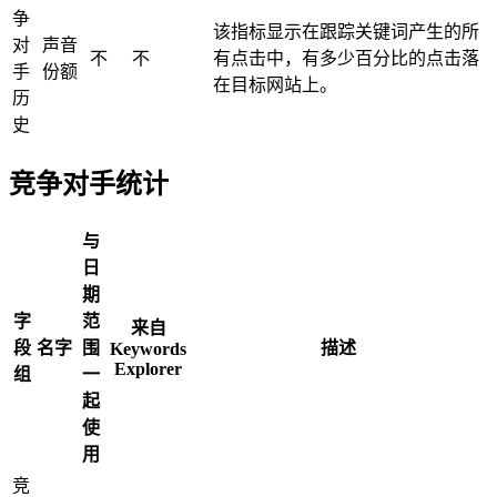
争
该指标显示在跟踪关键词产生的所
对
声音
不
不
有点击中，有多少百分比的点击落
手
份额
在目标网站上。
历
史
竞争对手统计
与
日
期
字
范
来自
段
名字
围
描述
Keywords
Explorer
组
一
起
使
用
竞