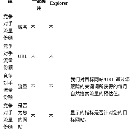
组
一起使
Explorer
用
竞争
对手
域名
不
不
流量
份额
竞争
对手
URL
不
不
流量
份额
竞争
我们对目标网站/URL 通过您
对手
流量
不
不
跟踪的关键词所获得的每月
流量
自然搜索流量的预估值。
份额
竞争
是否
对手
为您
显示的指标是否针对您的目
不
不
流量
的网
标网站。
份额
站