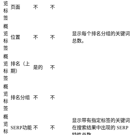
览
页面
不
不
标
签
概
览
显示每个排名分组的关键词
位置
不
不
标
总数。
签
概
览
排名（上
是的
不
标
期）
签
概
览
排名分组
不
不
标
签
概
显示带有指定标签的关键词
览
SERP功能
不
不
在搜索结果中出现的 SERP
标
特性总数。