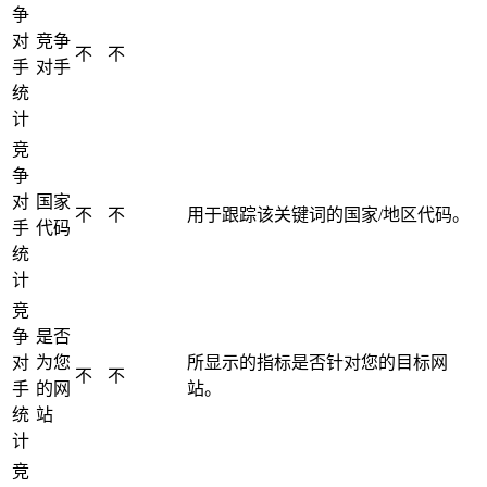
争
对
竞争
不
不
手
对手
统
计
竞
争
对
国家
不
不
用于跟踪该关键词的国家/地区代码。
手
代码
统
计
竞
争
是否
对
为您
所显示的指标是否针对您的目标网
不
不
手
的网
站。
统
站
计
竞