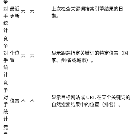
争
对
最近
上次检查关键词搜索引擎结果的日
不
不
手
更新
期。
统
计
竞
争
对
个位
显示跟踪指定关键词的特定位置（国
不
不
手
置
家、州/省或城市）。
统
计
竞
争
对
显示目标网站或 URL 在某个关键词的
位置
不
不
手
自然搜索结果中的位置（排名）。
统
计
竞