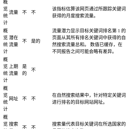
概
览
该指标估算该网页通过所跟踪关键词
流量
不
不
统
获得的月度搜索流量。
计
概
流量潜力显示目标关键词排名第 1 的
览
潜在
页面从其所有排名关键词中获得的自
不
是的
统
流量
然搜索流量总和。 数值已缓存，在
计
不同报告之间可能会略有差异。
概
览
上期
是
不
统
流量
的
计
概
览
在自然搜索结果中，针对特定关键词
网址
不
不
统
进行排名的目标网站网址。
计
概
览
搜索
搜索量代表目标关键词在所选国家的
不
不