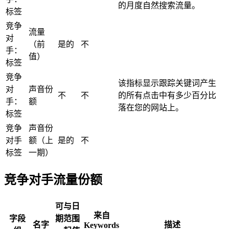
的月度自然搜索流量。
标签
竞争
流量
对
（前
是的
不
手：
值）
标签
竞争
该指标显示跟踪关键词产生
对
声音份
不
不
的所有点击中有多少百分比
手：
额
落在您的网站上。
标签
竞争
声音份
对手
额（上
是的
不
标签
一期）
竞争对手流量份额
可与日
来自
字段
期范围
名字
描述
Keywords