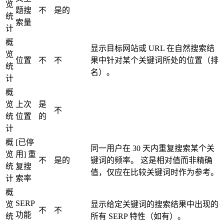
览
题搜
不
是的
统
索量
计
概
显示目标网站或 URL 在自然搜索结
览
位置
不
不
果中针对某个关键词所处的位置（排
统
名）。
计
概
览
上次
是
不
统
位置
的
计
概
[已停
同一用户在 30 天内重复搜索某个关
览
用] 重
不
是的
键词的频率。 这是相对值而非精确
统
复搜
值，仅应在比较关键词时作为参考。
计
索率
概
SERP
览
显示给定关键词的搜索结果中出现的
不
不
功能
统
所有 SERP 特性（如有）。