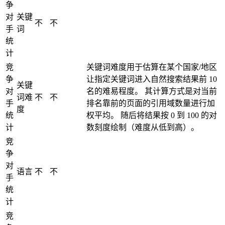
争
对
关键
不
不
手
词
统
计
竞
关键词难度用于估算在某个国家/地区
争
让指定关键词进入自然搜索结果前 10
关键
对
名的难易程度。 其计算方式是对当前
词难
不
不
手
排名靠前的页面的引用域数量进行加
度
统
权平均。 随后将结果按 0 到 100 的对
计
数刻度绘制（难度从低到高）。
竞
争
对
语言
不
不
手
统
计
竞