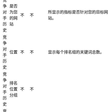
竞
争
是否
对
为您
所显示的指标是否针对您的目标网
不
不
手
的网
站。
历
站
史
竞
争
对
位置
不
不
显示每个排名组的关键词总数。
手
历
史
竞
争
排名
对
位置
不
不
手
分组
历
史
竞