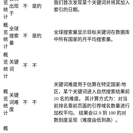
览
我们首次发现某个关键词并将其加入
出现
不
是的
统
索引的日期。
于
计
概
全球
览
全球搜索量显示目标关键词在数据库
搜索
不
是的
统
中所有国家的月平均搜索量。
量
计
概
览
关键
不
不
统
词
计
关键词难度用于估算在特定国家/地
概
区，某个关键词进入自然搜索结果前
关键
览
10 名的难度。 其计算方式为：对当
词难
不
不
统
前排名靠前页面的引荐域名数量进行
度
计
加权平均。 结果会以 0 到 100 的对
数刻度呈现（难度由低到高）。
概