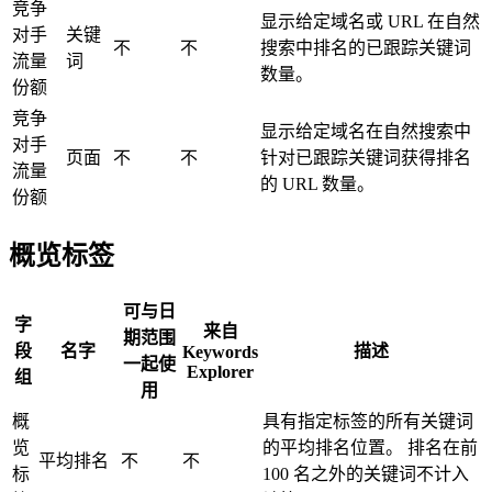
竞争
显示给定域名或 URL 在自然
对手
关键
不
不
搜索中排名的已跟踪关键词
流量
词
数量。
份额
竞争
显示给定域名在自然搜索中
对手
页面
不
不
针对已跟踪关键词获得排名
流量
的 URL 数量。
份额
概览标签
可与日
字
来自
期范围
段
名字
描述
Keywords
一起使
Explorer
组
用
概
具有指定标签的所有关键词
览
的平均排名位置。 排名在前
平均排名
不
不
标
100 名之外的关键词不计入