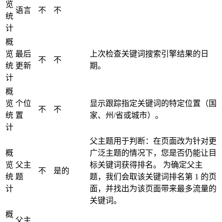
览
语言
不
不
统
计
概
览
最后
上次检查关键词搜索引擎结果的日
不
不
统
更新
期。
计
概
览
个位
显示跟踪指定关键词的特定位置（国
不
不
统
置
家、州/省或城市）。
计
父主题用于判断：在页面改为针对更
概
广泛主题的情况下，您是否仍能让目
览
父主
标关键词获得排名。 为确定父主
不
是的
统
题
题，我们会取该关键词排名第 1 的页
计
面，并找出为该页面带来最多流量的
关键词。
概
父主