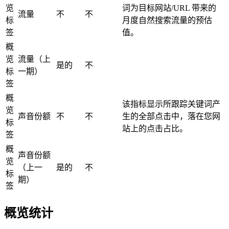
览
词为目标网站/URL 带来的
流量
不
不
标
月度自然搜索流量的预估
签
值。
概
览
流量（上
是的
不
标
一期）
签
概
该指标显示所跟踪关键词产
览
声音份额
不
不
生的全部点击中，落在您网
标
站上的点击占比。
签
概
声音份额
览
（上一
是的
不
标
期）
签
概览统计