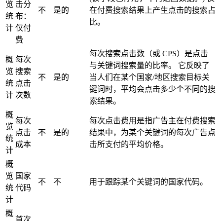
览
击分
不
是的
在付费搜索结果上产生点击的搜索占
统
布：
比。
计
仅付
费
每次搜索点击数（或 CPS）是点击
概
每次
与关键词搜索量的比率。 它反映了
览
搜索
不
是的
当人们在某个国家/地区搜索目标关
统
点击
键词时，平均会点击多少个不同的搜
计
次数
索结果。
概
每次
每次点击费用是指广告主在付费搜索
览
点击
不
是的
结果中，为某个关键词的每次广告点
统
成本
击所支付的平均价格。
计
概
览
国家
不
不
用于跟踪某个关键词的国家代码。
统
代码
计
概
首次