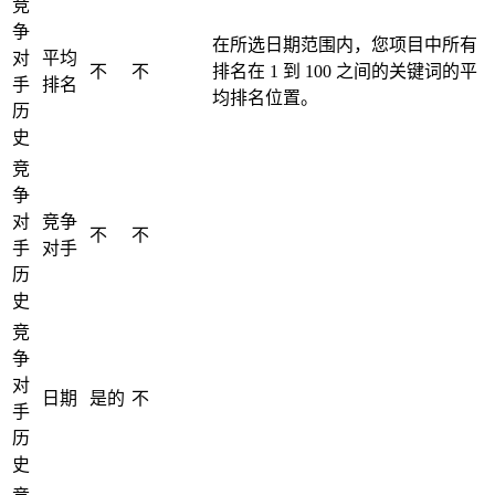
竞
争
在所选日期范围内，您项目中所有
对
平均
不
不
排名在 1 到 100 之间的关键词的平
手
排名
均排名位置。
历
史
竞
争
对
竞争
不
不
手
对手
历
史
竞
争
对
日期
是的
不
手
历
史