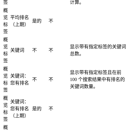
签
计算。
概
览
平均排名
是的
不
标
（上期）
签
概
览
显示带有指定标签的关键词
关键词
不
不
标
总数。
签
概
显示带有指定标签且在前
览
关键词：
不
不
100 个搜索结果中有排名的
标
您有排名
关键词数量。
签
概
关键词：
览
您有排名
是的
不
标
（上期）
签
概