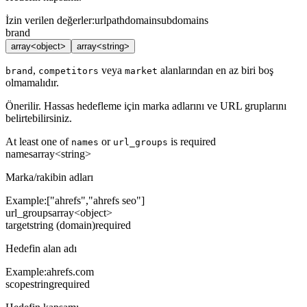
İzin verilen değerler
:
url
path
domain
subdomains
brand
array<object>
array<string>
,
veya
alanlarından en az biri boş
brand
competitors
market
olmamalıdır.
Önerilir. Hassas hedefleme için marka adlarını ve URL gruplarını
belirtebilirsiniz.
At least one of
or
is required
names
url_groups
names
array<string>
Marka/rakibin adları
Example:
["ahrefs","ahrefs seo"]
url_groups
array<object>
target
string (domain)
required
Hedefin alan adı
Example:
ahrefs.com
scope
string
required