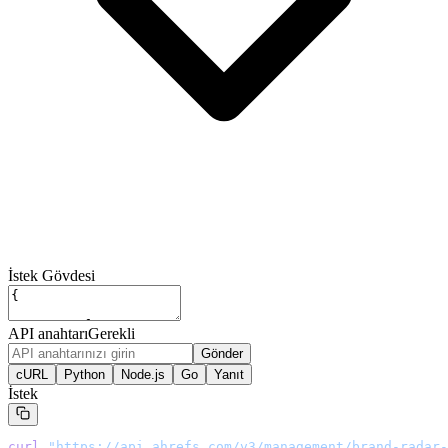
İstek Gövdesi
API anahtarı
Gerekli
Gönder
cURL
Python
Node.js
Go
Yanıt
İstek
curl
 "
https://api.ahrefs.com/v3/management/brand-radar-