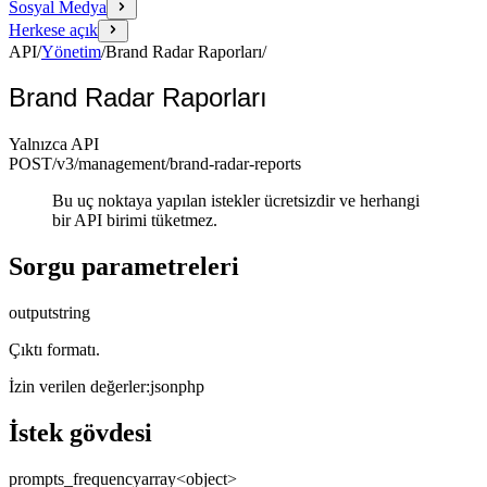
Sosyal Medya
Herkese açık
API
/
Yönetim
/
Brand Radar Raporları
/
Brand Radar Raporları
Yalnızca API
POST
/v3/management
/brand-radar-reports
Bu uç noktaya yapılan istekler ücretsizdir ve herhangi
bir API birimi tüketmez.
Sorgu parametreleri
output
string
Çıktı formatı.
İzin verilen değerler
:
json
php
İstek gövdesi
prompts_frequency
array<object>