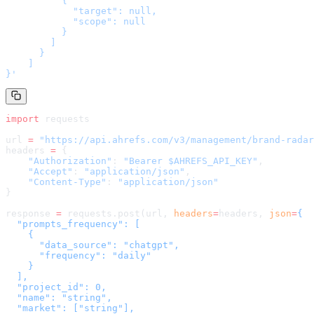
          {

            "target": null,

            "scope": null

          }

        ]

      }

    ]

}
'
import
 requests
url 
=
 "
https://api.ahrefs.com/v3/management/brand-radar
headers 
=
 {
    "Authorization"
: 
"Bearer $AHREFS_API_KEY"
,
    "Accept"
: 
"application/json"
,
    "Content-Type"
: 
"application/json"
}
response 
=
 requests.post(url, 
headers
=
headers
, 
json
=
{

  "prompts_frequency": [

    {

      "data_source": "chatgpt",

      "frequency": "daily"

    }

  ],

  "project_id": 0,

  "name": "string",

  "market": ["string"],
