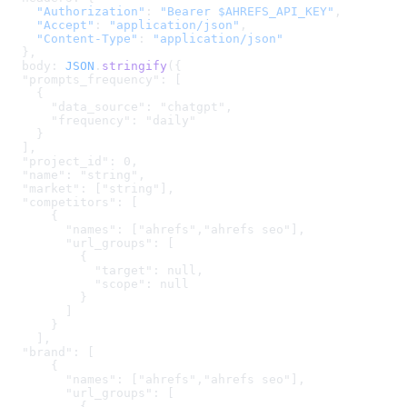
    "Authorization"
: 
"Bearer $AHREFS_API_KEY"
,
    "Accept"
: 
"application/json"
,
    "Content-Type"
: 
"application/json"
  },
  body: 
JSON
.
stringify
(
{

  "prompts_frequency": [

    {

      "data_source": "chatgpt",

      "frequency": "daily"

    }

  ],

  "project_id": 0,

  "name": "string",

  "market": ["string"],

  "competitors": [

      {

        "names": ["ahrefs","ahrefs seo"],

        "url_groups": [

          {

            "target": null,

            "scope": null

          }

        ]

      }

    ],

  "brand": [

      {

        "names": ["ahrefs","ahrefs seo"],

        "url_groups": [

          {
