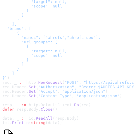
            "target": null,

            "scope": null

          }

        ]

      }

    ],

  "brand": [

      {

        "names": ["ahrefs","ahrefs seo"],

        "url_groups": [

          {

            "target": null,

            "scope": null

          }

        ]

      }

    ]

}
`
)
req, _ 
:=
 http.
NewRequest
(
"POST"
, 
"
https://api.ahrefs.c
req.Header.
Set
(
"Authorization"
, 
"Bearer $AHREFS_API_KEY
req.Header.
Set
(
"Accept"
, 
"application/json"
)
req.Header.
Set
(
"Content-Type"
, 
"application/json"
)
resp, _ 
:=
 http.DefaultClient.
Do
(req)
defer
 resp.Body.
Close
()
data, _ 
:=
 io.
ReadAll
(resp.Body)
fmt.
Println
(
string
(data))