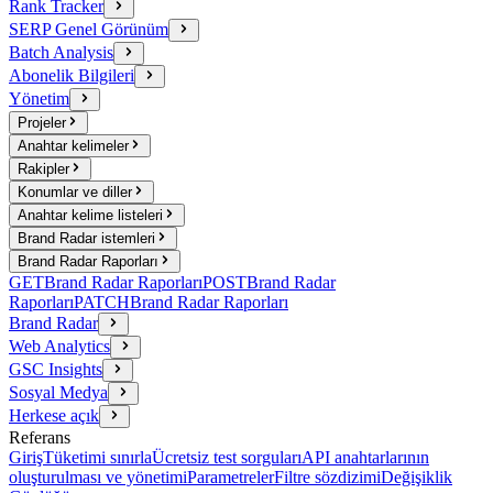
Rank Tracker
SERP Genel Görünüm
Batch Analysis
Abonelik Bilgileri
Yönetim
Projeler
Anahtar kelimeler
Rakipler
Konumlar ve diller
Anahtar kelime listeleri
Brand Radar istemleri
Brand Radar Raporları
GET
Brand Radar Raporları
POST
Brand Radar
Raporları
PATCH
Brand Radar Raporları
Brand Radar
Web Analytics
GSC Insights
Sosyal Medya
Herkese açık
Referans
Giriş
Tüketimi sınırla
Ücretsiz test sorguları
API anahtarlarının
oluşturulması ve yönetimi
Parametreler
Filtre sözdizimi
Değişiklik