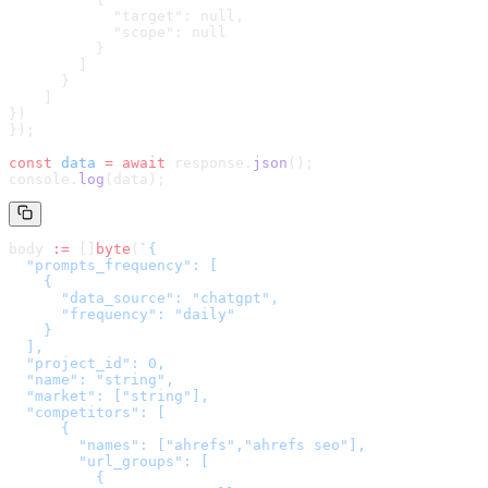
            "target": null,

            "scope": null

          }

        ]

      }

    ]

}
)
});
const
 data
 =
 await
 response.
json
();
console.
log
(data);
body 
:=
 []
byte
(
`
{

  "prompts_frequency": [

    {

      "data_source": "chatgpt",

      "frequency": "daily"

    }

  ],

  "project_id": 0,

  "name": "string",

  "market": ["string"],

  "competitors": [

      {

        "names": ["ahrefs","ahrefs seo"],

        "url_groups": [

          {
