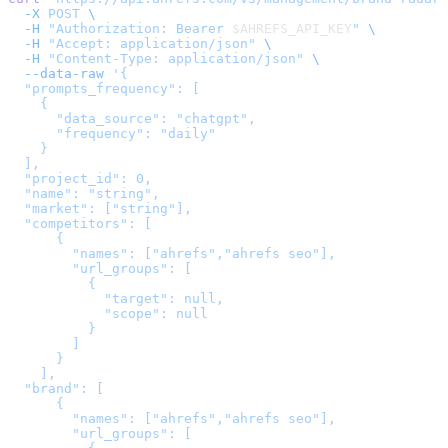
  -X
 POST
 \
  -H
 "Authorization: Bearer 
$AHREFS_API_KEY
"
 \
  -H
 "Accept: application/json"
 \
  -H
 "Content-Type: application/json"
 \
  --data-raw
 '
{

  "prompts_frequency": [

    {

      "data_source": "chatgpt",

      "frequency": "daily"

    }

  ],

  "project_id": 0,

  "name": "string",

  "market": ["string"],

  "competitors": [

      {

        "names": ["ahrefs","ahrefs seo"],

        "url_groups": [

          {

            "target": null,

            "scope": null

          }

        ]

      }

    ],

  "brand": [

      {

        "names": ["ahrefs","ahrefs seo"],

        "url_groups": [
