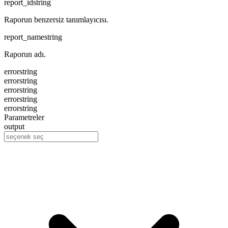
report_id
string
Raporun benzersiz tanımlayıcısı.
report_name
string
Raporun adı.
error
string
error
string
error
string
error
string
error
string
Parametreler
output