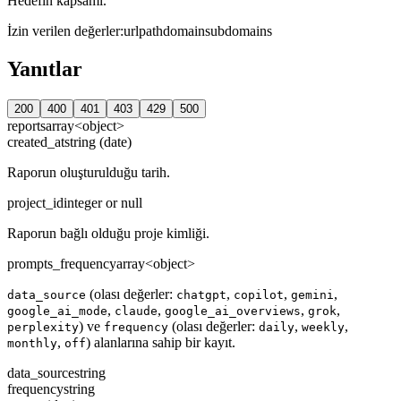
Hedefin kapsamı.
İzin verilen değerler
:
url
path
domain
subdomains
Yanıtlar
200
400
401
403
429
500
reports
array<object>
created_at
string (date)
Raporun oluşturulduğu tarih.
project_id
integer or null
Raporun bağlı olduğu proje kimliği.
prompts_frequency
array<object>
(olası değerler:
,
,
,
data_source
chatgpt
copilot
gemini
,
,
,
,
google_ai_mode
claude
google_ai_overviews
grok
) ve
(olası değerler:
,
,
perplexity
frequency
daily
weekly
,
) alanlarına sahip bir kayıt.
monthly
off
data_source
string
frequency
string