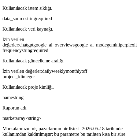
Kullanılacak istem sıklığı.
data_source
string
required
Kullanılacak veri kaynağı.
İzin verilen
değerler
:
chatgpt
google_ai_overviews
google_ai_mode
gemini
perplexi
frequency
string
required
Kullanılacak güncelleme aralığı.
İzin verilen değerler
:
daily
weekly
monthly
off
project_id
integer
Kullanılacak proje kimliği.
name
string
Raporun adı.
market
array<string>
Markalarınızın niş pazarlarının bir listesi. 2026-05-18 tarihinde
kullanımdan kaldırılmıştır; bu parametre bu tarihten kısa bir süre