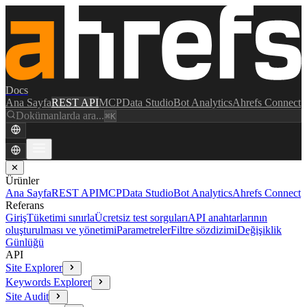
Docs
Ana Sayfa
REST API
MCP
Data Studio
Bot Analytics
Ahrefs Connect
Dokümanlarda ara...
⌘K
✕
Ürünler
Ana Sayfa
REST API
MCP
Data Studio
Bot Analytics
Ahrefs Connect
Referans
Giriş
Tüketimi sınırla
Ücretsiz test sorguları
API anahtarlarının
oluşturulması ve yönetimi
Parametreler
Filtre sözdizimi
Değişiklik
Günlüğü
API
Site Explorer
Keywords Explorer
Site Audit