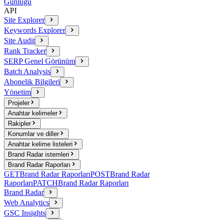
Günlüğü
API
Site Explorer
Keywords Explorer
Site Audit
Rank Tracker
SERP Genel Görünüm
Batch Analysis
Abonelik Bilgileri
Yönetim
Projeler
Anahtar kelimeler
Rakipler
Konumlar ve diller
Anahtar kelime listeleri
Brand Radar istemleri
Brand Radar Raporları
GET
Brand Radar Raporları
POST
Brand Radar
Raporları
PATCH
Brand Radar Raporları
Brand Radar
Web Analytics
GSC Insights