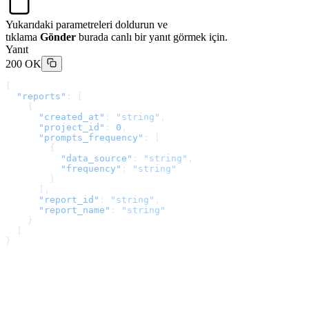
Yukarıdaki parametreleri doldurun ve
tıklama
Gönder
burada canlı bir yanıt görmek için.
Yanıt
200 OK
{
  "reports"
: [
    {
      "created_at"
: 
"string"
,
      "project_id"
: 
0
,
      "prompts_frequency"
: [
        {
          "data_source"
: 
"string"
,
          "frequency"
: 
"string"
        }
      ],
      "report_id"
: 
"string"
,
      "report_name"
: 
"string"
    }
  ]
}