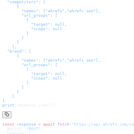
  "competitors": [

      {

        "names": ["ahrefs","ahrefs seo"],

        "url_groups": [

          {

            "target": null,

            "scope": null

          }

        ]

      }

    ],

  "brand": [

      {

        "names": ["ahrefs","ahrefs seo"],

        "url_groups": [

          {

            "target": null,

            "scope": null

          }

        ]

      }

    ]

}
)
print
(response.json())
const
 response
 =
 await
 fetch
(
"
https://api.ahrefs.com/v3
  method: 
"POST"
,
  headers: {