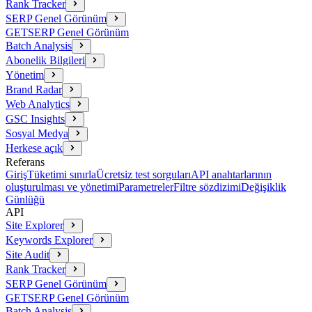
Rank Tracker
SERP Genel Görünüm
GET
SERP Genel Görünüm
Batch Analysis
Abonelik Bilgileri
Yönetim
Brand Radar
Web Analytics
GSC Insights
Sosyal Medya
Herkese açık
Referans
Giriş
Tüketimi sınırla
Ücretsiz test sorguları
API anahtarlarının
oluşturulması ve yönetimi
Parametreler
Filtre sözdizimi
Değişiklik
Günlüğü
API
Site Explorer
Keywords Explorer
Site Audit
Rank Tracker
SERP Genel Görünüm
GET
SERP Genel Görünüm
Batch Analysis