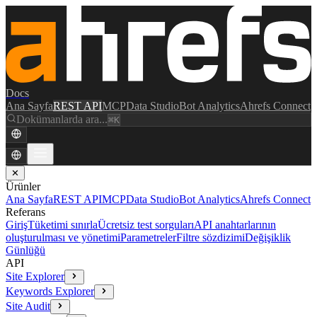
Docs
Ana Sayfa
REST API
MCP
Data Studio
Bot Analytics
Ahrefs Connect
Dokümanlarda ara...
⌘K
✕
Ürünler
Ana Sayfa
REST API
MCP
Data Studio
Bot Analytics
Ahrefs Connect
Referans
Giriş
Tüketimi sınırla
Ücretsiz test sorguları
API anahtarlarının
oluşturulması ve yönetimi
Parametreler
Filtre sözdizimi
Değişiklik
Günlüğü
API
Site Explorer
Keywords Explorer
Site Audit